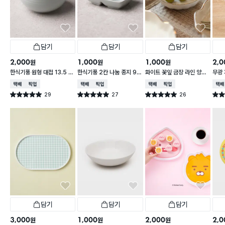
담기
담기
담기
2,000
1,000
1,000
2,0
원
원
원
한식기풍 원형 대접 13.5 c
한식기풍 2칸 나눔 종지 9 c
화이트 꽃잎 금장 라인 양각
무광 
m
m
종지 10 cm
접 1
택배배송
매장픽업
택배배송
매장픽업
택배배송
매장픽업
택배
29
27
26
별점 5.0점
별점 5.0점
별점 5.0점
별점 
건 작성
건 작성
건 작성
담기
담기
담기
3,000
1,000
2,000
2,0
원
원
원