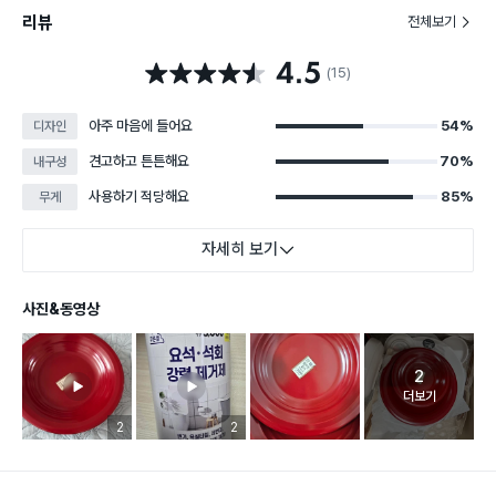
리뷰
전체보기
4.5
별점 4.5점
(15)
아주 마음에 들어요
54%
디자인
견고하고 튼튼해요
70%
내구성
사용하기 적당해요
85%
무게
자세히 보기
사진&동영상
2
고객 리뷰 
더보기
리뷰 이미지 등록 개수
2
리뷰 이미지 등록 개수
2