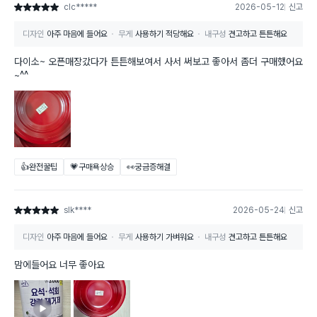
clc*****
2026-05-12
신고
별점 5점
디자인
아주 마음에 들어요
무게
사용하기 적당해요
내구성
견고하고 튼튼해요
다이소~ 오픈매장갔다가 튼튼해보여서 사서 써보고 좋아서 좀더 구매했어요
~^^
👍완전꿀팁
💗구매욕상승
👀궁금증해결
slk****
2026-05-24
신고
별점 5점
디자인
아주 마음에 들어요
무게
사용하기 가벼워요
내구성
견고하고 튼튼해요
맘에들어요 너무 좋아요