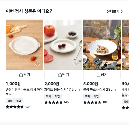
이런 접시 상품은 어때요?
전체보기
1
담기
담기
담기
1,000
2,000
5,000
50,
원
원
원
손잡이 PP 다용도 접시 아이
화이트 몽돌 접시 17.5 cm
블랑 파스타 접시 28cm
개당
보리
블랑 
택배배송
매장픽업
택배배송
매장픽업
택배배송
매장픽업
145
184
택배
별점 4.8점
별점 4.7점
건 작성
건 작성
936
별점 4.8점
별점 
건 작성