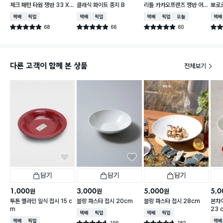
체크 패턴 타원 쟁반 33 X
클래식 화이트 종지 B
리틀 카카오프렌즈 쟁반 어
뽀로로
21 cm
피치 약 24.5X25cm
cm 
택배배송
매장픽업
택배배송
매장픽업
택배배송
매장픽업
오늘배송
택배
68
66
60
별점 4.9점
별점 4.9점
별점 4.9점
별점 
건 작성
건 작성
건 작성
다른 고객이 함께 본 상품
전체보기
담기
담기
담기
1,000
3,000
5,000
5,0
원
원
원
투톤 멜라민 일식 접시 15 c
블랑 파스타 접시 20cm
블랑 파스타 접시 28cm
본차
m
23 
택배배송
매장픽업
택배배송
매장픽업
택배배송
매장픽업
택배
109
182