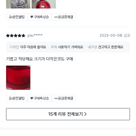
👍완전꿀팁
💗구매욕상승
👀궁금증해결
you*****
2025-05-08
신고
별점 5점
디자인
아주 마음에 들어요
무게
사용하기 가벼워요
내구성
견고하고 튼튼해요
기볍고 적당해요 크기가 더작은것도 구매
👍완전꿀팁
💗구매욕상승
👀궁금증해결
15개 리뷰 전체보기