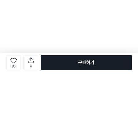
구매하기
80
4
로그인
온라인 다이소몰 1599-2211
온라인 다이소몰
다이소 매장 1522-4400
다이소 매장
평일 09:00 ~ 18:00
평일 09:00 ~ 18:00
주문조회
매장 상품 찾기
취소/교환/반품 신청
매장 위치 찾기
공지사항
1:1 문의