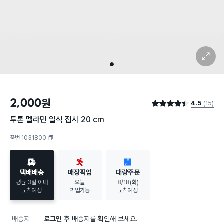
확대 보기
1
2,000
원
4.5
(15)
별점 4.5점
투톤 멜라민 일식 접시 20 cm
품번 1031800
복사하기
택배배송
매장픽업
대량주문
평균 3일 이내
오늘
8/18(화)
도착예정
픽업가능
도착예정
배송지
로그인
후 배송지를 확인해 보세요.