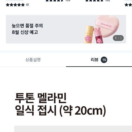
별점 4.6점
별점 4.7점
건 작성
건 작성
41
별점 4.9점
별점 
건 작성
늦으면 품절 주의
8월 신상 예고
1
3
상품설명
리뷰
15