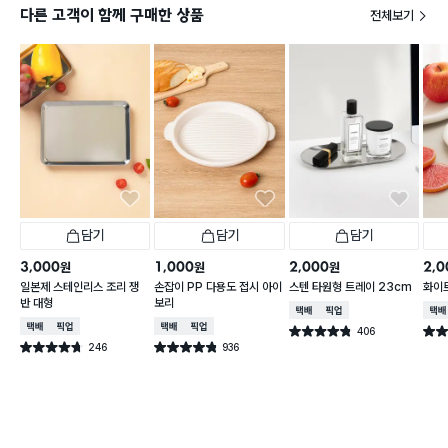
다른 고객이 함께 구매한 상품
전체보기
담기
담기
담기
3,000
1,000
2,000
2,0
원
원
원
일본제 스테인리스 조리 쟁
손잡이 PP 다용도 접시 아이
스텐 타원형 트레이 23cm
화이트
반 대형
보리
택배배송
매장픽업
택배
택배배송
매장픽업
택배배송
매장픽업
406
별점 4.8점
별점 
건 작성
246
936
별점 4.7점
별점 4.8점
건 작성
건 작성