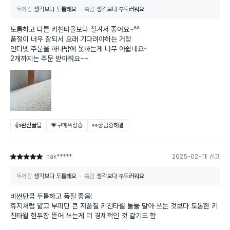
두께감
생각보다 도톰해요
촉감
생각보다 부드러워요
도톰하고 다른 키친타올보다 질겨서 좋아요~^^
품절이 너무 잘되서 오래 기다려야하는 거랑
인터넷 주문을 하나밖에 못하는게 너무 아쉽네요~
2개까지는 주문 받아줘요~~
👍완전꿀팁
💗구매욕상승
👀궁금증해결
hak*****
2025-02-11
신고
별점 5점
두께감
생각보다 도톰해요
촉감
생각보다 부드러워요
비싼만큼 두툼하고 품질 좋음!
휴지처럼 얇고 부피만 큰 저품질 키친타월 둘둘 말아 쓰는 것보다 도톰한 키
친타월 한두장 뜯어 쓰는게 더 경제적인 것 같기도 함