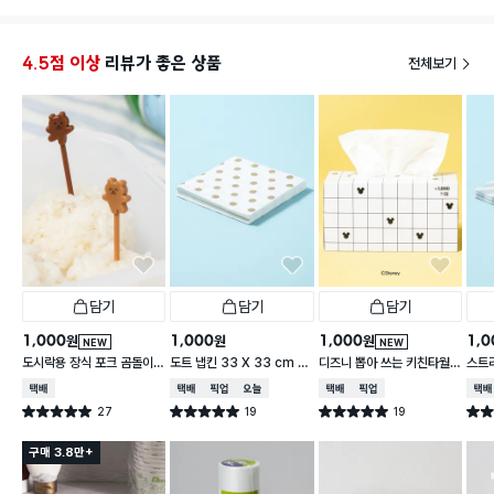
4.5점 이상
리뷰가 좋은 상품
전체보기
담기
담기
담기
1,000
1,000
1,000
1,0
원
원
원
NEW
NEW
도시락용 장식 포크 곰돌이 1
도트 냅킨 33 X 33 cm 1
디즈니 뽑아 쓰는 키친타월
스트라
0개입
5매입
2겹 150매입 체크
cm 
택배배송
택배배송
매장픽업
오늘배송
택배배송
매장픽업
택배
27
19
19
별점 5.0점
별점 5.0점
별점 5.0점
별점 
건 작성
건 작성
건 작성
구매 3.8만+