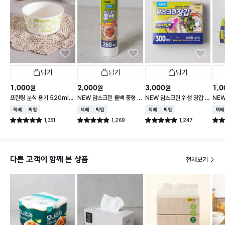
담기
담기
담기
1,000
2,000
3,000
1,0
원
원
원
프린팅 분식 용기 520ml 1
NEW 맘스크린 롤백 중형 2
NEW 맘스크린 위생 장갑 3
NE
8개입
60매입
00매입
20
택배배송
매장픽업
택배배송
매장픽업
택배배송
매장픽업
택배
1,351
1,269
1,247
별점 4.9점
별점 4.9점
별점 4.9점
별점 
건 작성
건 작성
건 작성
다른 고객이 함께 본 상품
전체보기