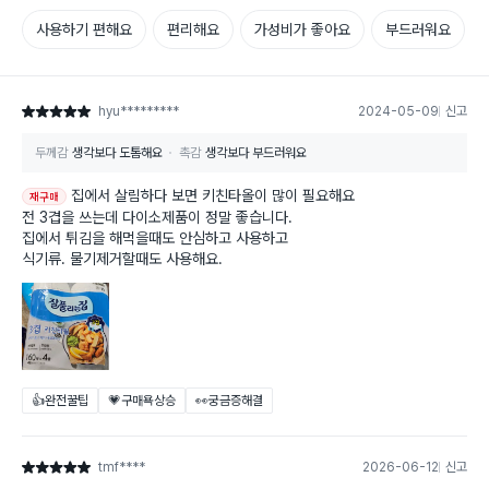
사용하기 편해요
편리해요
가성비가 좋아요
부드러워요
hyu*********
2024-05-09
신고
별점 5점
두께감
생각보다 도톰해요
촉감
생각보다 부드러워요
집에서 살림하다 보면 키친타올이 많이 필요해요
재구매
전 3겹을 쓰는데 다이소제품이 정말 좋습니다.
집에서 튀김을 해먹을때도 안심하고 사용하고
식기류. 물기제거할때도 사용해요.
👍완전꿀팁
💗구매욕상승
👀궁금증해결
tmf****
2026-06-12
신고
별점 5점