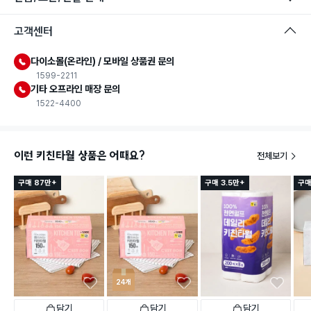
고객센터
다이소몰(온라인) / 모바일 상품권 문의
1599-2211
기타 오프라인 매장 문의
1522-4400
이런 키친타월 상품은 어때요?
전체보기
구매 87만+
구매 3.5만+
구매
24개
담기
담기
담기