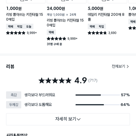
1,000
24,000
5,000
1,0
원
원
원
리빙 뽑아쓰는 키친타월 15
데일리 키친타월 200매 8
뽑아
개당
1,000
원
24개
0매입
롤
리빙 뽑아쓰는 키친타월 15
택배
0매입
택배배송
매장픽업
오늘배송
택배배송
매장픽업
별점 
9,999+
택배배송
3,690
별점 4.9점
별점 4.8점
건 작성
건 작성
9,999+
별점 4.9점
건 작성
31명 구매 중
리뷰
전체보기
4.9
별점 4.9점
(717)
생각보다 부드러워요
57%
촉감
생각보다 도톰해요
64%
두께감
자세히 보기
사진&동영상