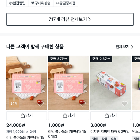
👍완전꿀팁
💗구매욕상승
👀궁금증해결
717개 리뷰 전체보기
다른 고객이 함께 구매한 상품
전체보기
구매 87만+
구매 2.3만+
구매
24개
담기
담기
담기
24,000
1,000
3,000
1,0
원
원
원
리빙 뽑아쓰는 키친타월 15
이지엔 지퍼백 대형 60매입
맘스
개당
1,000
원
24개
0매입
리빙 뽑아쓰는 키친타월 15
택배배송
매장픽업
오늘배송
택배