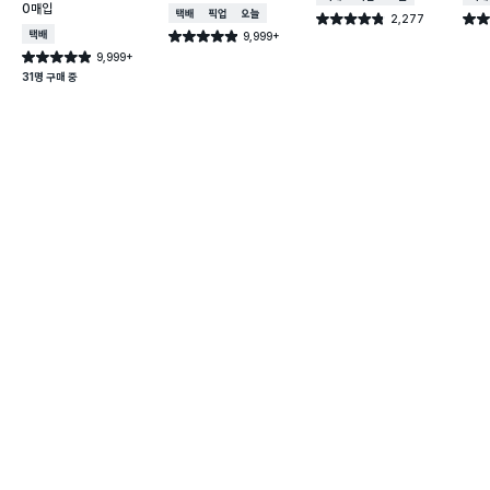
0매입
택배배송
매장픽업
오늘배송
2,277
별점 4.8점
별점 
건 작성
택배배송
9,999+
별점 4.9점
건 작성
9,999+
별점 4.9점
건 작성
31명 구매 중