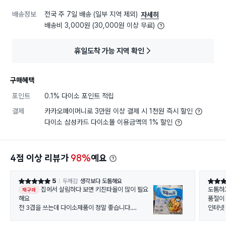
배송정보
전국 주 7일 배송 (일부 지역 제외)
자세히
배송비 3,000원 (30,000원 이상 무료)
휴일도착 가능 지역 확인
구매혜택
포인트
0.1% 다이소 포인트 적립
결제
카카오페이머니로 3만원 이상 결제 시 1천원 즉시 할인
다이소 삼성카드 다이소몰 이용금액의 1% 할인
4점 이상 리뷰가
98%
예요
5
두께감
생각보다 도톰해요
별점 5점
별점 5
집에서 살림하다 보면 키친타올이 많이 필요
도톰하
재구매
해요
품절이
전 3겹을 쓰는데 다이소제품이 정말 좋습니다.
인터넷
집에서 튀김을 해먹을때도 안심하고 사용하고
2개까
식기류. 물기제거할때도 사용해요.