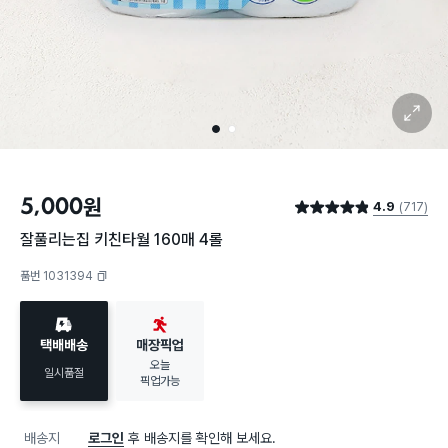
확대 보기
1
2
5,000
원
4.9
(717)
별점 4.9점
잘풀리는집 키친타월 160매 4롤
품번 1031394
복사하기
택배배송
매장픽업
오늘
일시품절
픽업가능
배송지
로그인
후 배송지를 확인해 보세요.