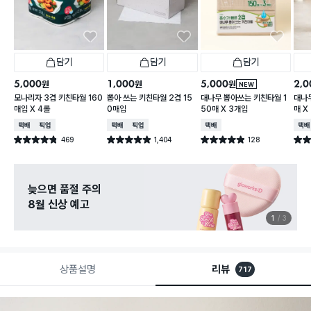
담기
담기
담기
5,000
1,000
5,000
2,0
원
원
원
NEW
모나리자 3겹 키친타월 160
뽑아 쓰는 키친타월 2겹 15
대나무 뽑아쓰는 키친타월 1
대나무
매입 X 4롤
0매입
50매 X 3개입
매 X
택배배송
매장픽업
택배배송
매장픽업
택배배송
택배
469
1,404
128
별점 4.8점
별점 4.9점
별점 4.9점
별점 
건 작성
건 작성
건 작성
늦으면 품절 주의
8월 신상 예고
1
3
상품설명
리뷰
717