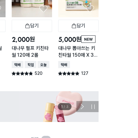
담기
담기
담기
바구니
장바구니
장바구니
장
원
원
원
2,000
5,000
5,000
NEW
월
대나무 펄프 키친타
대나무 뽑아쓰는 키
2겹 대나무 키친
월 120매 2롤
친타월 150매 X 3개
150매 6롤
입
택배배송
매장픽업
오늘배송
택배배송
택배배송
매장픽업
520
127
47
별점 4.8점
별점 4.9점
별점 4.8점
건 작성
건 작성
건 작
이벤트
관심 
2
/
3
다
정
음
지
슬
라
이
드