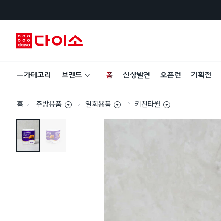
홈
신상발견
오픈런
기획전
카테고리
브랜드
홈
주방용품
일회용품
키친타월