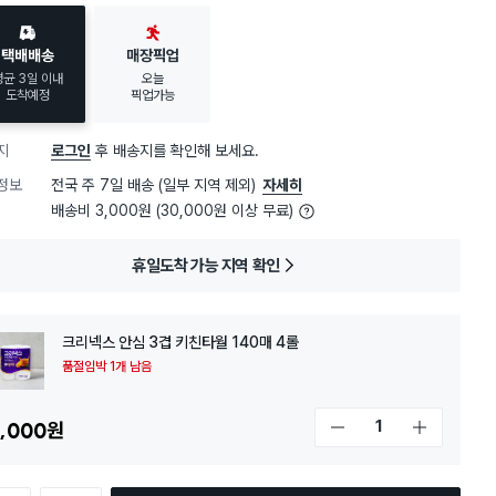
20대 여성
이 가장 많이
구매했어요
택배배송
매장픽업
평균 3일 이내
오늘
도착예정
픽업가능
지
로그인
후 배송지를 확인해 보세요.
정보
전국 주 7일 배송 (일부 지역 제외)
자세히
배송비 3,000원 (30,000원 이상 무료)
휴일도착 가능 지역 확인
크리넥스 안심 3겹 키친타월 140매 4롤
품절임박 1개 남음
,000
원
개수 감소
개수 증가