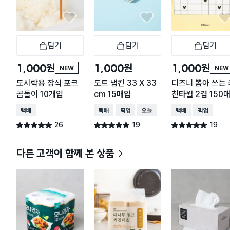
담기
담기
담기
장바구니
장바구니
장
원
원
원
1,000
1,000
1,000
NEW
NEW
도시락용 장식 포크
도트 냅킨 33 X 33
디즈니 뽑아 쓰는 
곰돌이 10개입
cm 15매입
친타월 2겹 150
체크
택배배송
택배배송
매장픽업
오늘배송
택배배송
매장픽업
26
19
19
별점 5.0점
별점 5.0점
별점 5.0점
건 작성
건 작성
건 작성
다른 고객이 함께 본 상품