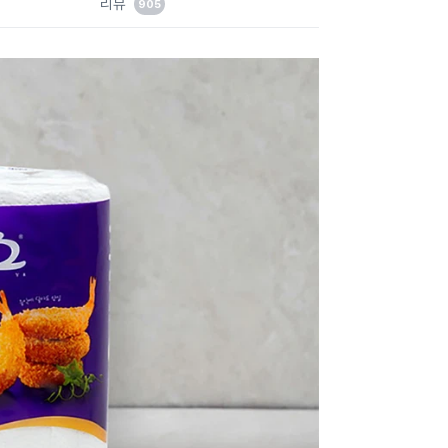
리뷰
905