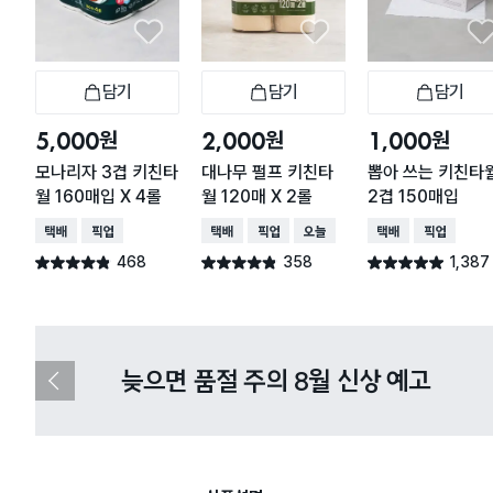
담기
담기
담기
장바구니
장바구니
장
원
원
원
5,000
2,000
1,000
모나리자 3겹 키친타
대나무 펄프 키친타
뽑아 쓰는 키친타
월 160매입 X 4롤
월 120매 X 2롤
2겹 150매입
택배배송
매장픽업
택배배송
매장픽업
오늘배송
택배배송
매장픽업
468
358
1,387
별점 4.8점
별점 4.8점
별점 4.9점
건 작성
건 작성
건 작성
다이소X카카오페이 8월 결제 혜택 
이
전
슬
라
이
드