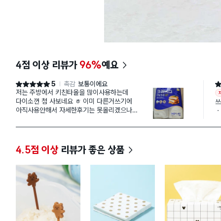
4점 이상 리뷰가
96%
예요
5
촉감
보통이에요
별점 5점
별
저는 주방에서 키친타올을 많이사용하는데
다이소껀 첨 사보네요 ㅎ 이미 다른거쓰기에
쓰
아직사용안해서 자세한후기는 못올리겠으나
ㆍ
이 가격이면 부담없이 써도 좋을거같네요 ㅎ
가
4.5점 이상
리뷰가 좋은 상품