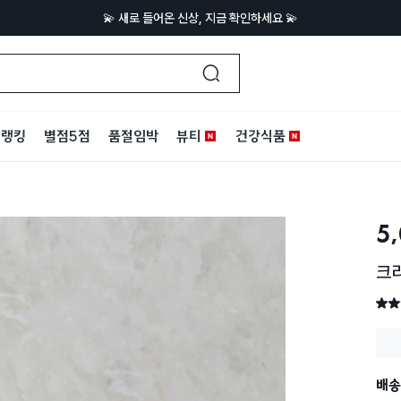
💫 새로 들어온 신상, 지금 확인하세요 💫
랭킹
별점5점
품절임박
뷰티
건강식품
5
크리
별점 
배송