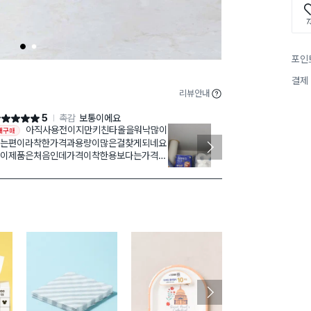
7
1
2
포인
결제
리뷰안내
5
촉감
보통이에요
점 5점
별점 5점
아직사용전이지만키친타올을워낙많이
집에서 살림하다 보면 키친
재구매
재구매
는편이라착한가격과용량이많은걸찾게되네요
이 필요해요
이제품은처음인데가격이착한용보다는가격대
전 3겹을 쓰는
있지만한번써보려고구매해보았네요
집에서 
식기류.
구매 87만+