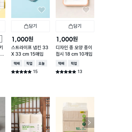
담기
담기
담기
바구니
장바구니
장바구니
장
원
원
원
1,000
1,000
1,000
키
스트라이프 냅킨 33
디자인 종 모양 종이
리빙 뽑아쓰는 키
매입
X 33 cm 15매입
접시 18 cm 10개입
타월 150매입
택배배송
매장픽업
오늘배송
택배배송
매장픽업
택배배송
매장픽업
오
15
13
9,99
별점 5.0점
별점 5.0점
별점 4.9점
건 작성
건 작성
건 작