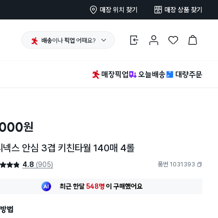
매장 위치 찾기
매장 상품 찾기
배송
이나
픽업
어때요?
로그인
마이페이지
찜 한 상품
장바구니
매장픽업
오늘배송
대량주문
,000
원
넥스 안심 3겹 키친타월 140매 4롤
4.8
(905)
품번 1031393
4.8점
복사하기
최근 한달
548명
이
구매했어요
지금까지
10,665개
가
팔렸어요
20대 여성
이 가장 많이
구매했어요
최근 한달
548명
이
구매했어요
방법
지금까지
10,665개
가
팔렸어요