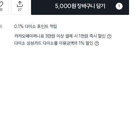
5,000원 장바구니 담기
1
33
27
트
0.1% 다이소 포인트 적립
카카오페이머니로 3만원 이상 결제 시 1천원 즉시 할인
다이소 삼성카드 다이소몰 이용금액의 1% 할인
5
촉감
생각보다 부드러워요
5
촉감
생
별점 5점
타올이 많
이걸 살려고 마트가야되는
있어서 너무 좋아요 저렴하
요 요즘 다이소몰에서 쇼
데 정말 좋습니다.
튀김을 해먹을때도 안심하고 사용하고
 물기제거할때도 사용해요.
구매 7만+
구매 5.9만+
구매 5.5만+