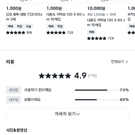
1,000
1,000
10,000
1,0
원
원
원
김장 봉투 대형 72X105c
다용도 식탁보 130 X 90 c
부직포
개당
1,000
원
10개
m 3매
m 10매입
입
다용도 식탁보 130 X 90 c
m 10매입
택배배송
매장픽업
오늘배송
택배배송
매장픽업
택배
899
728
택배배송
별점 4.9점
별점 4.9점
별점 
건 작성
건 작성
728
별점 4.9점
건 작성
리뷰
전체보기
4.9
별점 4.9점
(174)
사용하기 편리해요
73%
편리함
보통이에요
49%
내구성
자세히 보기
사진&동영상