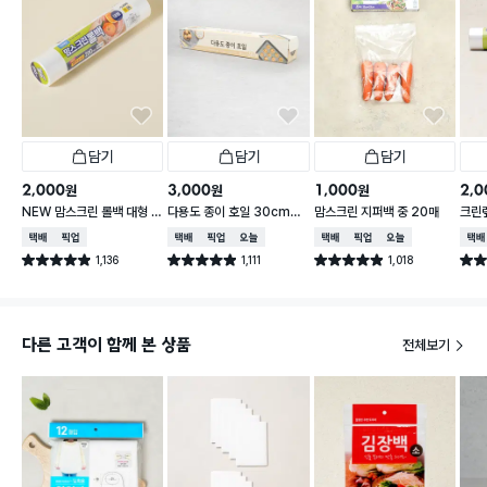
담기
담기
담기
2,000
3,000
1,000
2,0
원
원
원
NEW 맘스크린 롤백 대형 2
다용도 종이 호일 30cmX
맘스크린 지퍼백 중 20매
크린랲
00매입
30m
매 3
택배배송
매장픽업
택배배송
매장픽업
오늘배송
택배배송
매장픽업
오늘배송
택배
1,136
1,111
1,018
별점 4.9점
별점 4.9점
별점 4.9점
별점 
건 작성
건 작성
건 작성
다른 고객이 함께 본 상품
전체보기