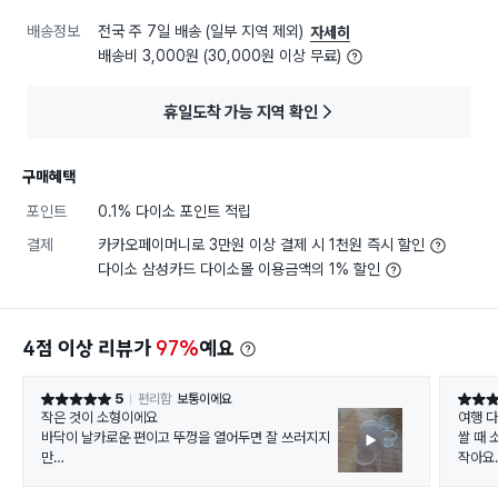
배송정보
전국 주 7일 배송 (일부 지역 제외)
자세히
배송비 3,000원 (30,000원 이상 무료)
휴일도착 가능 지역 확인
구매혜택
포인트
0.1% 다이소 포인트 적립
결제
카카오페이머니로 3만원 이상 결제 시 1천원 즉시 할인
다이소 삼성카드 다이소몰 이용금액의 1% 할인
4점 이상 리뷰가
97%
예요
5
편리함
보통이에요
별점 5점
별점 5
작은 것이 소형이에요
여행 다
바닥이 날카로운 편이고 뚜껑을 열어두면 잘 쓰러지지
쌀 때 
만
작아요
뭔가를 담아두면 괜찮을 것 같아요