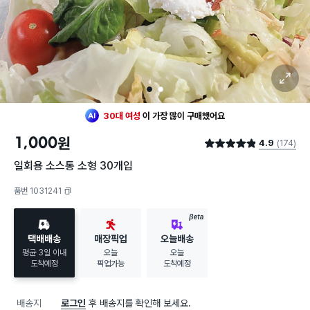
확대 보기
최근 한달
140명
이
구매했어요
1
2
지금까지
10,391개
가
팔렸어요
30대 여성
이 가장 많이
구매했어요
최근 한달
140명
이
구매했어요
1,000
원
4.9
(174)
지금까지
10,391개
가
팔렸어요
별점 4.9점
30대 여성
이 가장 많이
구매했어요
일회용 소스통 소형 30개입
품번 1031241
복사하기
BETA
택배배송
매장픽업
오늘배송
평균 3일 이내
오늘
오늘
도착예정
픽업가능
도착예정
배송지
로그인
후 배송지를 확인해 보세요.