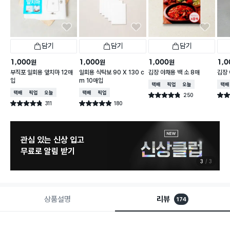
담기
담기
담기
1,000
1,000
1,000
1,0
원
원
원
부직포 일회용 앞치마 12매
일회용 식탁보 90 X 130 c
김장 야채용 백 소 8매
김장 
입
m 10매입
택배배송
매장픽업
오늘배송
택배
택배배송
매장픽업
오늘배송
택배배송
매장픽업
250
별점 4.8점
별점 
건 작성
311
180
별점 4.8점
별점 4.9점
건 작성
건 작성
관심 있는 신상 입고
무료로 알림 받기
3
3
상품설명
리뷰
174