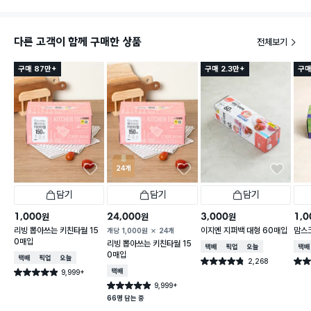
다른 고객이 함께 구매한 상품
전체보기
구매 87만+
구매 2.3만+
구매
24개
담기
담기
담기
1,000
24,000
3,000
1,0
원
원
원
리빙 뽑아쓰는 키친타월 15
이지엔 지퍼백 대형 60매입
맘스
개당
1,000
원
24개
0매입
리빙 뽑아쓰는 키친타월 15
택배배송
매장픽업
오늘배송
택배
0매입
택배배송
매장픽업
오늘배송
2,268
별점 4.8점
별점 
건 작성
9,999+
택배배송
별점 4.9점
건 작성
9,999+
별점 4.9점
건 작성
66명 담는 중