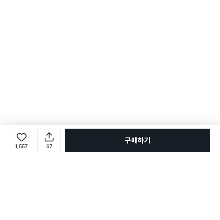
구매하기
1,557
67
로그인
온라인 다이소몰 1599-2211
온라인 다이소몰
다이소 매장 1522-4400
다이소 매장
평일 09:00 ~ 18:00
평일 09:00 ~ 18:00