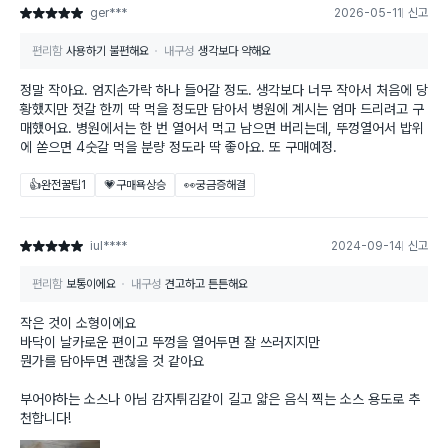
ger***
2026-05-11
신고
별점 5점
편리함
사용하기 불편해요
내구성
생각보다 약해요
정말 작아요. 엄지손가락 하나 들어갈 정도. 생각보다 너무 작아서 처음에 당
황했지만 젓갈 한끼 딱 먹을 정도만 담아서 병원에 계시는 엄마 드리려고 구
매했어요. 병원에서는 한 번 열어서 먹고 남으면 버리는데, 뚜껑열어서 밥위
에 쏟으면 4숫갈 먹을 분량 정도라 딱 좋아요. 또 구매예정.
👍완전꿀팁
1
💗구매욕상승
👀궁금증해결
iul****
2024-09-14
신고
별점 5점
편리함
보통이에요
내구성
견고하고 튼튼해요
작은 것이 소형이에요
바닥이 날카로운 편이고 뚜껑을 열어두면 잘 쓰러지지만
뭔가를 담아두면 괜찮을 것 같아요
부어야하는 소스나 아님 감자튀김같이 길고 얇은 음식 찍는 소스 용도로 추
천합니다!