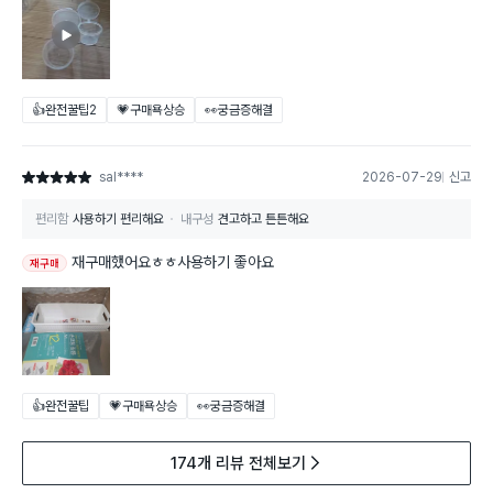
👍완전꿀팁
2
💗구매욕상승
👀궁금증해결
sal****
2026-07-29
신고
별점 5점
편리함
사용하기 편리해요
내구성
견고하고 튼튼해요
재구매했어요ㅎㅎ사용하기 좋아요
재구매
👍완전꿀팁
💗구매욕상승
👀궁금증해결
174개 리뷰 전체보기