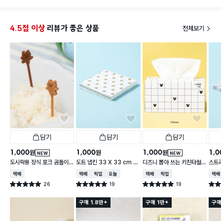
부어야하는 소스나 아님 감자튀김같이 길고 얇은 음식
찍는 소스 용도로 추천합니다!
4.5점 이상
리뷰가 좋은 상품
전체보기
담기
담기
담기
1,000
1,000
1,000
1,0
원
원
원
NEW
NEW
도시락용 장식 포크 곰돌이 1
도트 냅킨 33 X 33 cm 1
디즈니 뽑아 쓰는 키친타월
스트라
0개입
5매입
2겹 150매입 체크
cm 
택배배송
택배배송
매장픽업
오늘배송
택배배송
매장픽업
택배
26
19
19
별점 5.0점
별점 5.0점
별점 5.0점
별점 
건 작성
건 작성
건 작성
구매 1.8만+
구매 1만+
구매