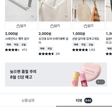
담기
담기
담기
2,000
2,000
1,000
1,5
원
원
원
스테인리스 행주 걸이
싱크대 도어 쓰레기봉투 걸
선반 걸이형 집게 2개입
일본제
이
더 2
택배배송
매장픽업
오늘배송
택배배송
매장픽업
오늘배송
택배배송
매장픽업
택배
472
1,012
별점 4.3점
별점 4.8점
건 작성
건 작성
201
별점 4.6점
별점 
건 작성
늦으면 품절 주의
8월 신상 예고
1
3
상품설명
리뷰
840