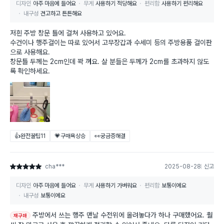
디자인
아주 마음에 들어요
무게
사용하기 적당해요
편리함
사용하기 편리해요
내구성
견고하고 튼튼해요
저흰 주방 창문 틀에 걸쳐 사용하고 있어요.
수건이나 행주걸이는 따로 있어서 고무장갑과 수세미 등의 주방용품 걸이판
으로 사용해요.
창문틀 두께는 2cm인데 꽉 껴요. 살 분들은 두께가 2cm를 초과하지 않도
록 확인하세요.
👍완전꿀팁
11
💗구매욕상승
👀궁금증해결
cha***
2025-08-28
신고
별점 5점
디자인
아주 마음에 들어요
무게
사용하기 가벼워요
편리함
보통이에요
내구성
보통이에요
주방에서 쓰는 행주 맨날 수전위에 올려놓다가 하나 구매했어요. 훨
재구매