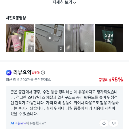
자세히 보기
사진&동영상
339
고객 리뷰 
더보기
리뷰 이미지 등록 개수
2
리뷰 이미지 등록 개수
2
리뷰요약
ai
beta
95%
최근 리뷰 200개를 분석했어요.
긍정리뷰
좁은 공간에서 행주, 수건 등을 정리하는 데 유용하다고 평가되었습니
다. 견고한 스테인리스 재질과 2단 구조로 공간 활용도를 높여 위생적
인 관리가 가능합니다. 가격 대비 성능이 뛰어나 다용도로 활용 가능하
다는 후기가 많습니다. 설치 위치나 타월 종류에 따라 사용에 제한이
있을 수 있습니다.
AI
리뷰요약
이 유용했나요?