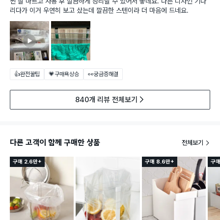
씬 잘 마르고 사용 후 깔끔하게 정리할 수 있어서 좋네요. 다른 디자인 기다
리다가 이거 우연히 보고 샀는데 깔끔한 스텐이라 더 마음에 드네요.
👍완전꿀팁
💗구매욕상승
👀궁금증해결
840개 리뷰 전체보기
다른 고객이 함께 구매한 상품
전체보기
구매 2.6만+
구매 8.6만+
구매