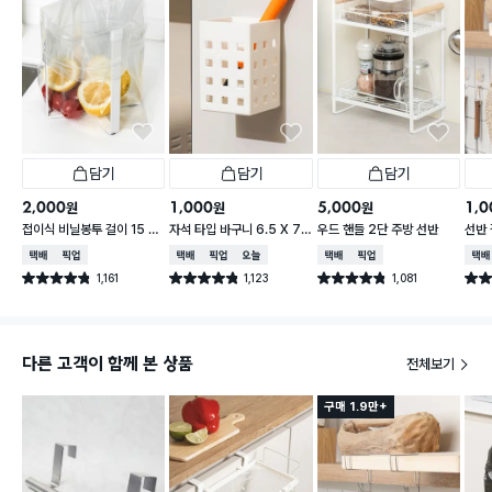
담기
담기
담기
2,000
1,000
5,000
1,0
원
원
원
접이식 비닐봉투 걸이 15 X
자석 타입 바구니 6.5 X 7.
우드 핸들 2단 주방 선반
선반 
16.5 cm
5 X 10 cm
택배배송
매장픽업
택배배송
매장픽업
오늘배송
택배배송
매장픽업
택배
1,161
1,123
1,081
별점 4.8점
별점 4.8점
별점 4.8점
별점 
건 작성
건 작성
건 작성
다른 고객이 함께 본 상품
전체보기
구매 1.9만+