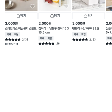
담기
담기
담기
2,000
2,000
3,000
2,0
원
원
원
스테인리스 비닐봉지 스탠드
접이식 비닐봉투 걸이 15 X
팬트리 수납 바구니 3호
심플
16.5 cm
5*7.
택배배송
오늘배송
택배배송
매장픽업
택배배송
매장픽업
택배
2,135
2,123
별점 4.8점
별점 4.8점
건 작성
건 작성
1,161
별점 4.8점
별점 
85명 담는 중
건 작성