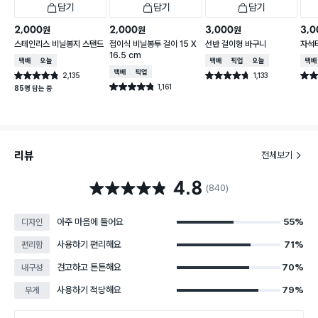
담기
담기
담기
2,000
2,000
3,000
3,0
원
원
원
스테인리스 비닐봉지 스탠드
접이식 비닐봉투 걸이 15 X
선반 걸이형 바구니
자석
16.5 cm
택배배송
오늘배송
택배배송
매장픽업
오늘배송
택배
택배배송
매장픽업
2,135
1,133
별점 4.8점
별점 4.7점
별점 
건 작성
건 작성
1,161
별점 4.8점
85명 담는 중
건 작성
리뷰
전체보기
4.8
별점 4.8점
(840)
아주 마음에 들어요
55%
디자인
사용하기 편리해요
71%
편리함
견고하고 튼튼해요
70%
내구성
사용하기 적당해요
79%
무게