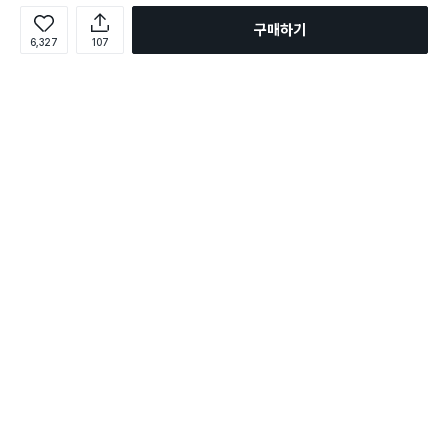
구매하기
6,327
107
로그인
온라인 다이소몰 1599-2211
온라인 다이소몰
다이소 매장 1522-4400
다이소 매장
평일 09:00 ~ 18:00
평일 09:00 ~ 18:00
주문조회
매장 상품 찾기
취소/교환/반품 신청
매장 위치 찾기
공지사항
1:1 문의
FAQ
고객센터
1:1 문의
제휴문의
앱 장애/신고
멤버십