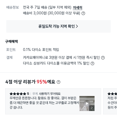
배송정보
전국 주 7일 배송 (일부 지역 제외)
자세히
배송비 3,000원 (30,000원 이상 무료)
휴일도착 가능 지역 확인
구매혜택
포인트
0.1% 다이소 포인트 적립
결제
카카오페이머니로 3만원 이상 결제 시 1천원 즉시 할인
다이소 삼성카드 다이소몰 이용금액의 1% 할인
4점 이상 리뷰가
95%
예요
5
무게
사용하기 무거워요
별점 5점
별점 5
무게만큼 튼튼합니다. 활용도 참 좋아요. 걸이 부분은
저흰 주
좀 더 매끈하면 좋을 것 같은데 저는 고무줄로 고정해서
수건이
걍 씁니다.
등의 
2
창문틀 
m를 