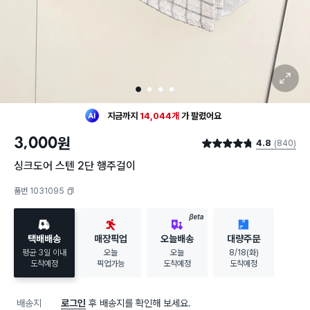
확대 보기
1
2
3
4
최근 한달
345명
이
구매했어요
지금까지
14,044개
가
팔렸어요
30대 여성
이 가장 많이
구매했어요
3,000
원
4.8
(840)
최근 한달
345명
이
구매했어요
별점 4.8점
지금까지
14,044개
가
팔렸어요
싱크도어 스텐 2단 행주걸이
30대 여성
이 가장 많이
구매했어요
품번 1031095
복사하기
BETA
택배배송
매장픽업
오늘배송
대량주문
평균 3일 이내
오늘
오늘
8/18(화)
도착예정
픽업가능
도착예정
도착예정
배송지
로그인
후 배송지를 확인해 보세요.