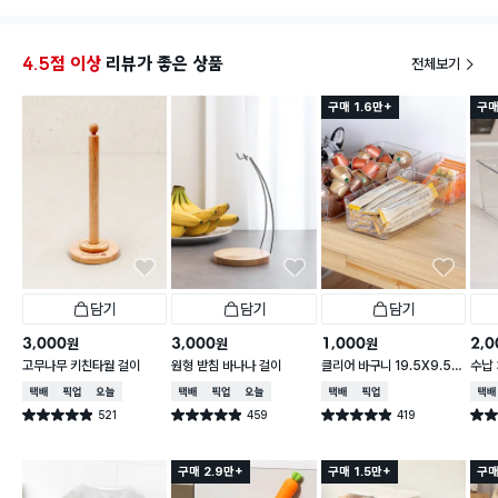
4.5점 이상
리뷰가 좋은 상품
전체보기
구매 1.6만+
구매
담기
담기
담기
3,000
3,000
1,000
2,0
원
원
원
고무나무 키친타월 걸이
원형 받침 바나나 걸이
클리어 바구니 19.5X9.5X
수납 
6.2cm
택배배송
매장픽업
오늘배송
택배배송
매장픽업
오늘배송
택배배송
매장픽업
택배
521
459
419
별점 4.9점
별점 4.9점
별점 4.9점
별점 
건 작성
건 작성
건 작성
구매 2.9만+
구매 1.5만+
구매