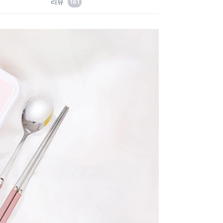
리뷰
161