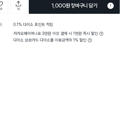
1,000원 장바구니 담기
1
59
15
트
0.1% 다이소 포인트 적립
카카오페이머니로 3만원 이상 결제 시 1천원 즉시 할인
다이소 삼성카드 다이소몰 이용금액의 1% 할인
5
미끄러움
보통이에요
락 쓰기 싫어서 들고 다니려고 했
을 용기가 없는 거예요ㅠ 그래서
전체보기
오래 써야겠어요!!