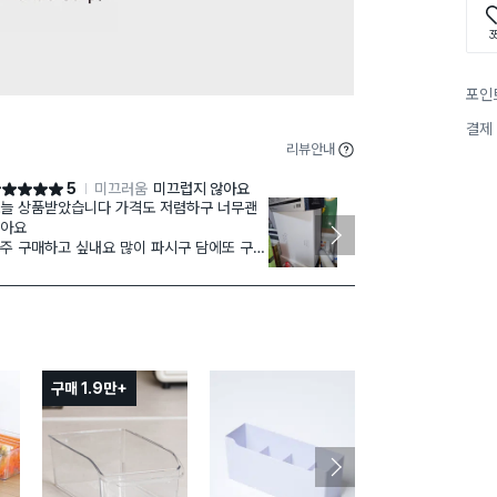
3
포인
결제
리뷰안내
5
미끄러움
미끄럽지 않아요
점 5점
별점 5점
늘 상품받았습니다 가격도 저렴하구 너무괜
플라스틱 숟가
아요
더니, 이제 담
주 구매하고 싶내요 많이 파시구 담에또 구매
샀어요. 완전 
게요 수고하세요
구매 1.9만+
구매 1.2만+