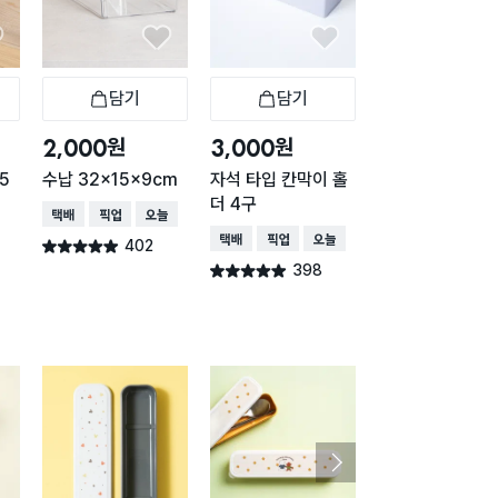
담기
담기
담기
바구니
장바구니
장바구니
장
원
원
원
2,000
3,000
2,000
5
수납 32x15x9cm
자석 타입 칸막이 홀
클리어 바구니 31
더 4구
2.7X9.6cm
택배배송
매장픽업
오늘배송
택배배송
매장픽업
오늘배송
택배배송
매장픽업
402
별점 4.9점
건 작성
398
390
별점 4.9점
별점 4.9점
건 작성
건 작