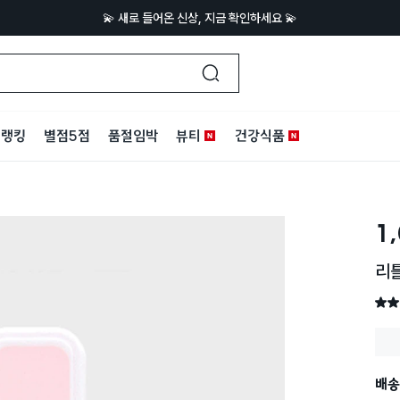
💫 새로 들어온 신상, 지금 확인하세요 💫
랭킹
별점5점
품절임박
뷰티
건강식품
1
리
별점 
배송