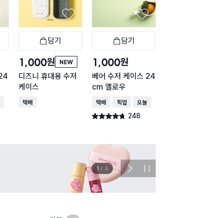
담기
담기
담기
바구니
장바구니
장바구니
장
원
원
원
1,000
1,000
1,000
NEW
24
디즈니 휴대용 수저
베어 수저 케이스 24
브니엘 수저통
케이스
cm 옐로우
택배배송
매장픽업
오
배송
택배배송
택배배송
매장픽업
오늘배송
191
별점 4.6점
건 작
248
별점 4.7점
건 작성
이벤트
관심 
2
/
3
다
정
음
지
슬
라
이
드