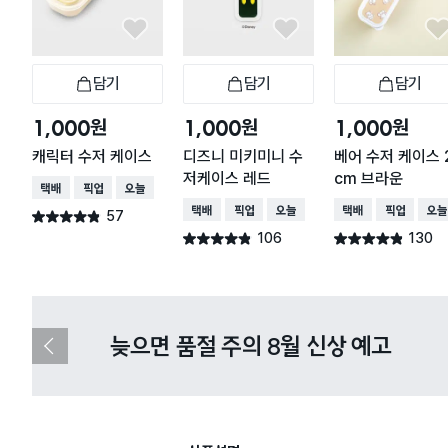
담기
담기
담기
장바구니
장바구니
장
원
원
원
1,000
1,000
1,000
캐릭터 수저 케이스
디즈니 미키미니 수
베어 수저 케이스 
저케이스 레드
cm 브라운
택배배송
매장픽업
오늘배송
택배배송
매장픽업
오늘배송
택배배송
매장픽업
오늘
57
별점 4.8점
건 작성
106
130
별점 4.8점
별점 4.8점
건 작성
건 작성
다이소X카카오페이 8월 결제 혜택 
이
전
슬
라
이
드