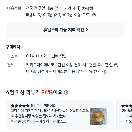
배송정보
전국 주 7일 배송 (일부 지역 제외)
자세히
배송비 3,000원 (30,000원 이상 무료)
휴일도착 가능 지역 확인
구매혜택
포인트
0.1% 다이소 포인트 적립
결제
카카오페이머니로 3만원 이상 결제 시 1천원 즉시 할인
다이소 삼성카드 다이소몰 이용금액의 1% 할인
4점 이상 리뷰가
96%
예요
5
크기
적당해요
별점 5점
별점 5
아침마다 커피한잔씩 내려마시는데 컵이 아쉽더라고요
생각보
제 추출량이랑 딱맞는 컵이라 사봤는데
보고 다
이런걸 천원의 행복이라 하는거네요.
m 정도
두개 사서 남편이랑 같이 마십니다
수 있을
나열유리에 디자인도 맘에 듭니다.