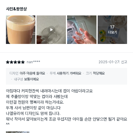
사진&동영상
17
고객 리뷰 
더보기
nan****
2025-01-27
신고
별점 5점
디자인
아주 마음에 들어요
무게
사용하기 가벼워요
크기
적당해요
내구성
보통이에요
아침마다 커피한잔씩 내려마시는데 컵이 아쉽더라고요
제 추출량이랑 딱맞는 컵이라 사봤는데
이런걸 천원의 행복이라 하는거네요.
두개 사서 남편이랑 같이 마십니다
나열유리에 디자인도 맘에 듭니다.
워낙 작아서 얇아보이는게 조금 무섭지만 아이들 손만 안닿으면 될거 같아요
^^