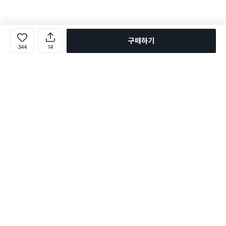
구매하기
344
14
로그인
온라인 다이소몰 1599-2211
온라인 다이소몰
다이소 매장 1522-4400
다이소 매장
평일 09:00 ~ 18:00
평일 09:00 ~ 18:00
주문조회
매장 상품 찾기
취소/교환/반품 신청
매장 위치 찾기
공지사항
1:1 문의
FAQ
고객센터
1:1 문의
제휴문의
앱 장애/신고