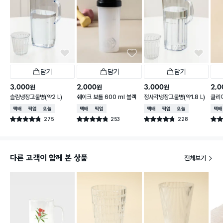
담기
담기
담기
3,000
2,000
3,000
2,0
원
원
원
슬림냉장고물병(약2 L)
쉐이크 보틀 600 ml 블랙
정사각냉장고물병(약1.8 L)
클리어
택배배송
매장픽업
오늘배송
택배배송
매장픽업
택배배송
매장픽업
오늘배송
택배
275
253
228
별점 4.8점
별점 4.8점
별점 4.8점
별점 
건 작성
건 작성
건 작성
다른 고객이 함께 본 상품
전체보기