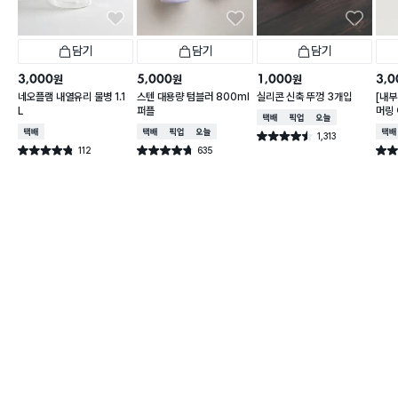
담기
담기
담기
3,000
5,000
1,000
3,0
원
원
원
네오플램 내열유리 물병 1.1
스텐 대용량 텀블러 800ml
실리콘 신축 뚜껑 3개입
[내부
L
퍼플
머링
택배배송
매장픽업
오늘배송
컵 3
택배배송
택배배송
매장픽업
오늘배송
택배
1,313
별점 4.5점
건 작성
112
635
별점 4.8점
별점 4.7점
별점 
건 작성
건 작성