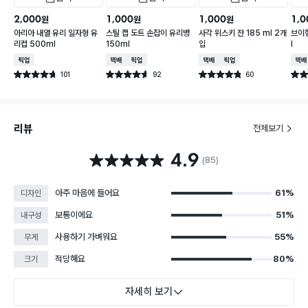
2,000
1,000
1,000
1,0
원
원
원
아리아 내열 유리 일자형 유
스틸 캡 도트 손잡이 유리병
사각 위스키 잔 185 ml 2개
브이형
리컵 500ml
150ml
입
l
매장픽업
택배배송
매장픽업
택배배송
매장픽업
택배
101
92
60
별점 4.7점
별점 4.6점
별점 4.8점
별점 
건 작성
건 작성
건 작성
리뷰
전체보기
4.9
별점 4.9점
(85)
아주 마음에 들어요
61%
디자인
보통이에요
51%
내구성
사용하기 가벼워요
55%
무게
적당해요
80%
크기
자세히 보기