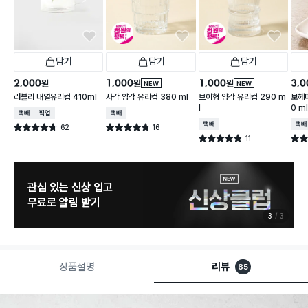
담기
담기
담기
2,000
1,000
1,000
3,0
원
원
원
NEW
NEW
러블리 내열유리컵 410ml
사각 양각 유리컵 380 ml
브이형 양각 유리컵 290 m
보헤미
l
0 m
택배배송
매장픽업
택배배송
택배배송
택배
62
16
별점 4.7점
별점 4.8점
건 작성
건 작성
11
별점 4.8점
별점 
건 작성
관심 있는 신상 입고
무료로 알림 받기
3
3
상품설명
리뷰
85