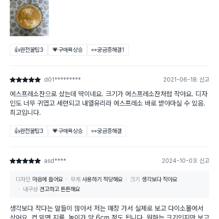
👍완전꿀팁
3
💗구매욕상승
👀궁금증해결
1
d01*********
2021-06-18
신고
별점 5점
에스프레소잔으로 샀는데 딱이네요. 크기가 에스프레소잔처럼 작아요. 디자
인도 너무 귀엽고 세련되고 내열유리라 에스프레소 바로 받아마실 수 있음.
최고입니다.
👍완전꿀팁
3
💗구매욕상승
👀궁금증해결
asd****
2024-10-03
신고
별점 5점
디자인
마음에 들어요
무게
사용하기 적당해요
크기
생각보다 작아요
내구성
견고하고 튼튼해요
생각보다 작다는 말들이 많아서 저는 매장 가서 실제로 보고 다이소몰에서
샀어요. 컵 밑면 지름, 높이가 약 6cm 정도 됩니다. 원하는 크기인지만 보고