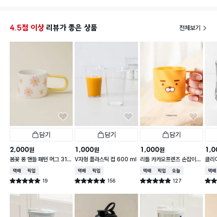
워낙 작아서 얇아보이는게 조금 무섭지만 아이들 손만
안닿으면 될거 같아요^^
4.5점 이상
리뷰가 좋은 상품
전체보기
담기
담기
담기
2,000
1,000
1,000
1,0
원
원
원
봄꽃 롱 핸들 패턴 머그 310
V자형 플라스틱 컵 600 ml
리틀 카카오프렌즈 손잡이
클리어
ml
라이언 컵 200ml
ml
택배배송
매장픽업
택배배송
매장픽업
택배배송
매장픽업
오늘배송
택배
19
156
127
별점 5.0점
별점 4.9점
별점 4.9점
별점 
건 작성
건 작성
건 작성