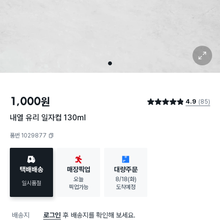
확대 보기
1
1,000
원
4.9
(85)
별점 4.9점
내열 유리 일자컵 130ml
품번 1029877
복사하기
택배배송
매장픽업
대량주문
오늘
8/18(화)
일시품절
픽업가능
도착예정
배송지
로그인
후 배송지를 확인해 보세요.