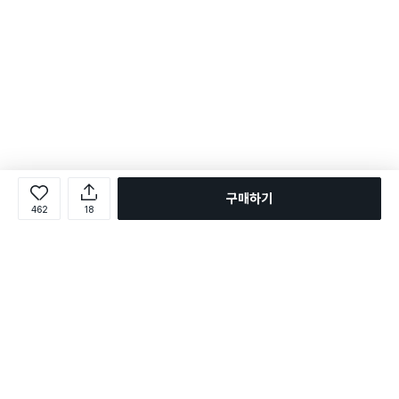
구매하기
462
18
로그인
온라인 다이소몰 1599-2211
온라인 다이소몰
다이소 매장 1522-4400
다이소 매장
평일 09:00 ~ 18:00
평일 09:00 ~ 18:00
주문조회
매장 상품 찾기
취소/교환/반품 신청
매장 위치 찾기