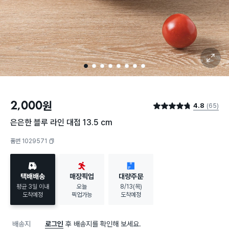
확대 보기
1
2
3
4
5
6
7
8
2,000
원
4.8
(65)
별점 4.8점
은은한 블루 라인 대접 13.5 cm
품번 1029571
복사하기
택배배송
매장픽업
대량주문
평균 3일 이내
오늘
8/13(목)
도착예정
픽업가능
도착예정
배송지
로그인
후 배송지를 확인해 보세요.