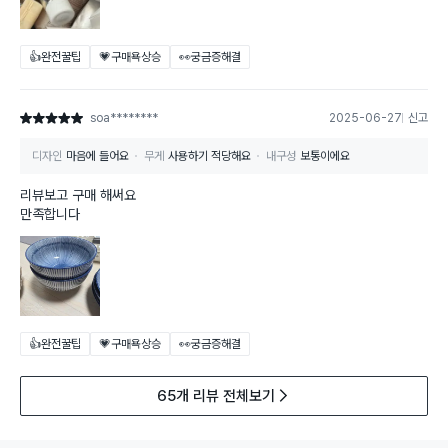
👍완전꿀팁
💗구매욕상승
👀궁금증해결
soa********
2025-06-27
신고
별점 5점
디자인
마음에 들어요
무게
사용하기 적당해요
내구성
보통이에요
리뷰보고 구매 해써요
만족합니다
👍완전꿀팁
💗구매욕상승
👀궁금증해결
65개 리뷰 전체보기