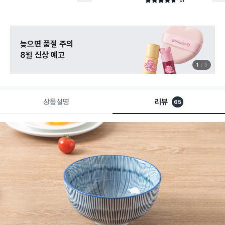
별점 4.7점
건 작성
늦으면 품절 주의
8월 신상 예고
1
3
상품설명
리뷰
65