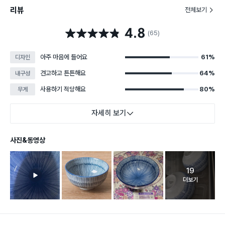
리뷰
전체보기
4.8
별점 4.8점
(65)
아주 마음에 들어요
61%
디자인
견고하고 튼튼해요
64%
내구성
사용하기 적당해요
80%
무게
자세히 보기
사진&동영상
19
고객 리뷰 
더보기