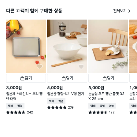
다른 고객이 함께 구매한 상품
전체보기
담기
담기
담기
3,000
5,000
5,000
1,0
원
원
원
일본제 스테인리스 조리 쟁
일본산 경량 식기 V형 면기
논슬립 우드 쟁반 플랫 33
손잡이
반 대형
X 25 cm
보리
택배배송
매장픽업
택배배송
매장픽업
택배배송
매장픽업
오늘배송
택배
239
별점 4.8점
건 작성
242
122
별점 4.7점
별점 4.6점
별점 
건 작성
건 작성