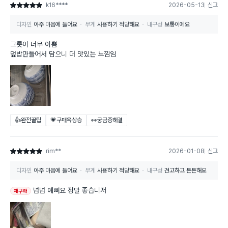
k16****
2026-05-13
신고
별점 5점
디자인
아주 마음에 들어요
무게
사용하기 적당해요
내구성
보통이에요
그릇이 너무 이쁨
덮밥만들어서 담으니 더 맛있는 느낌임
👍완전꿀팁
💗구매욕상승
👀궁금증해결
rim**
2026-01-08
신고
별점 5점
디자인
아주 마음에 들어요
무게
사용하기 적당해요
내구성
견고하고 튼튼해요
넘넘 예뻐요 정말 좋습니저
재구매