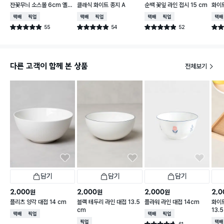
잔꽃무늬 소스볼 6cm 옐로
클래식 화이트 종지 A
순백 꽃잎 라인 접시 15 cm
화이트
우
택배배송
매장픽업
택배배송
매장픽업
택배배송
매장픽업
택배
55
54
52
별점 4.9점
별점 4.9점
별점 4.9점
별점 
건 작성
건 작성
건 작성
다른 고객이 함께 본 상품
전체보기
담기
담기
담기
2,000
2,000
2,000
2,0
원
원
원
플리츠 양각 대접 14 cm
블랙 테두리 라인 대접 13.5
플라워 라인 대접 14cm
화이
cm
13.5
택배배송
매장픽업
택배배송
매장픽업
매장픽업
택배
61