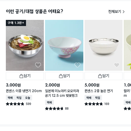
이런 공기/대접 상품은 어때요?
전체보기
구매 1.3만+
담기
담기
담기
3,000
2,000
5,000
1,0
원
원
원
퀸센스 이중 냉면기 20cm
일본제 미노야키 오오히라
퀸센스 2중 높은 면기
컬러 
공기 12.5 cm 벚꽃핑크
m
택배배송
매장픽업
오늘배송
택배배송
매장픽업
택배배송
택배
599
169
별점 4.8점
별점 4.8점
건 작성
건 작성
88
별점 4.7점
별점 
건 작성