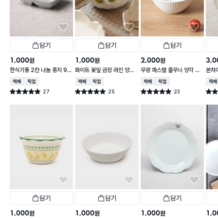
담기
담기
담기
1,000
1,000
2,000
3,0
원
원
원
한식기풍 2칸 나눔 종지 9 c
화이트 꽃잎 금장 라인 양각
무광 파스텔 줄무늬 양각 대
본차
m
종지 10 cm
접 13 cm
접시 
택배배송
매장픽업
택배배송
매장픽업
택배배송
매장픽업
택배
27
25
23
별점 5.0점
별점 5.0점
별점 5.0점
별점 
건 작성
건 작성
건 작성
담기
담기
담기
1,000
1,000
1,000
1,0
원
원
원