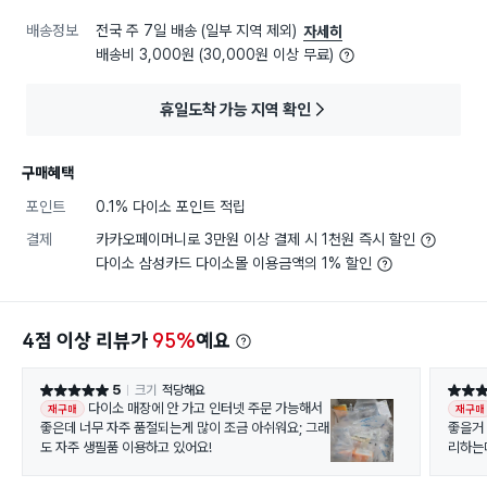
배송정보
전국 주 7일 배송 (일부 지역 제외)
자세히
배송비 3,000원 (30,000원 이상 무료)
휴일도착 가능 지역 확인
구매혜택
포인트
0.1% 다이소 포인트 적립
결제
카카오페이머니로 3만원 이상 결제 시 1천원 즉시 할인
다이소 삼성카드 다이소몰 이용금액의 1% 할인
4점 이상 리뷰가
95%
예요
5
크기
적당해요
별점 5점
별점 4
다이소 매장에 안 가고 인터넷 주문 가능해서
재구매
재구매
좋은데 너무 자주 품절되는게 많이 조금 아쉬워요; 그래
좋을거 
도 자주 생필품 이용하고 있어요!
리하는