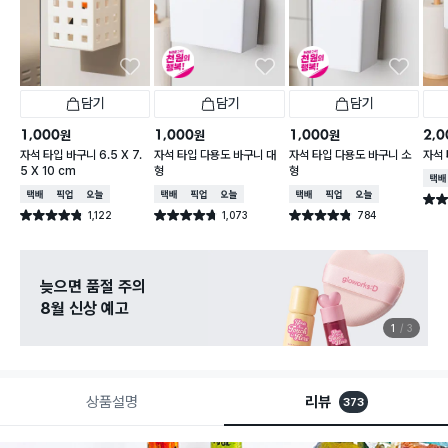
담기
담기
담기
1,000
1,000
1,000
2,0
원
원
원
자석 타입 바구니 6.5 X 7.
자석 타입 다용도 바구니 대
자석 타입 다용도 바구니 소
자석
5 X 10 cm
형
형
택배
택배배송
매장픽업
오늘배송
택배배송
매장픽업
오늘배송
택배배송
매장픽업
오늘배송
별점 
1,122
1,073
784
별점 4.8점
별점 4.7점
별점 4.8점
건 작성
건 작성
건 작성
늦으면 품절 주의
8월 신상 예고
1
3
상품설명
리뷰
373