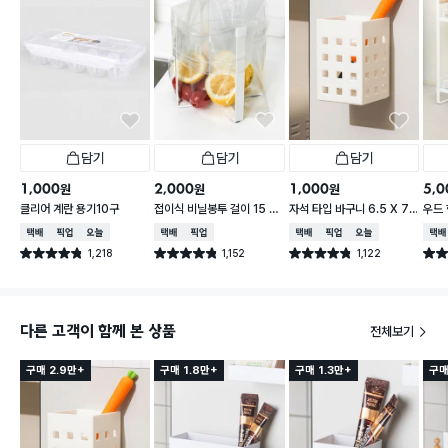
담기
담기
담기
1,000
2,000
1,000
5,0
원
원
원
클리어 계란 용기10구
접이식 비닐봉투 걸이 15 X
자석 타입 바구니 6.5 X 7.
우드 
16.5 cm
5 X 10 cm
택배배송
매장픽업
오늘배송
택배배송
매장픽업
택배배송
매장픽업
오늘배송
택배
1,218
1,152
1,122
별점 4.8점
별점 4.8점
별점 4.8점
별점 
건 작성
건 작성
건 작성
다른 고객이 함께 본 상품
전체보기
구매 2.9만+
구매 1.8만+
구매 1.3만+
구매