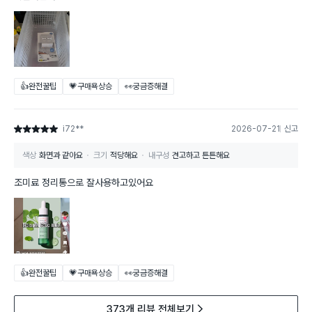
👍완전꿀팁
💗구매욕상승
👀궁금증해결
i72**
2026-07-21
신고
별점 5점
색상
화면과 같아요
크기
적당해요
내구성
견고하고 튼튼해요
조미료 정리통으로 잘사용하고있어요
👍완전꿀팁
💗구매욕상승
👀궁금증해결
373개 리뷰 전체보기