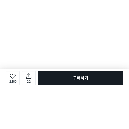
구매하기
2,180
22
로그인
온라인 다이소몰 1599-2211
온라인 다이소몰
다이소 매장 1522-4400
다이소 매장
평일 09:00 ~ 18:00
평일 09:00 ~ 18:00