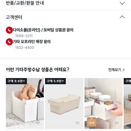
반품/교환/환불 안내
고객센터
다이소몰(온라인) / 모바일 상품권 문의
1599-2211
기타 오프라인 매장 문의
1522-4400
이런 기타주방수납 상품은 어때요?
전체보기
구매 8.6만+
구매 5.9만+
구매
16개