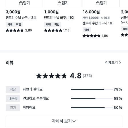
담기
담기
담기
3,000
1,000
16,000
2,0
원
원
원
팬트리 수납 바구니 3호
팬트리 수납 바구니 1호
심플
개당
1,000
원
16개
5*7.
팬트리 수납 바구니 1호
택배배송
매장픽업
택배배송
매장픽업
택배
2,119
1,116
택배배송
별점 4.8점
별점 4.8점
건 작성
건 작성
별점 
1,116
별점 4.8점
건 작성
리뷰
전체보기
4.8
별점 4.8점
(373)
화면과 같아요
78%
색상
견고하고 튼튼해요
58%
내구성
적당해요
80%
크기
자세히 보기