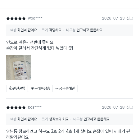
woo****
2026-07-23
신고
별점 5점
색상
화면과 같아요
크기
적당해요
내구성
견고하고 튼튼해요
안으로 깊은~ 선반에 좋아요
손잡이 달려서 간단하게 뺐다 넣었다 굿!
👍완전꿀팁
💗구매욕상승
👀궁금증해결
bos****
2026-07-28
신고
별점 5점
색상
화면과 같아요
크기
생각보다 커요
내구성
견고하고 튼튼해요
양넘통 정로하려고 하구요 3호 2개 4호 1개 삿어요 손잡이 있어 꺼내기 편
리할거같아요