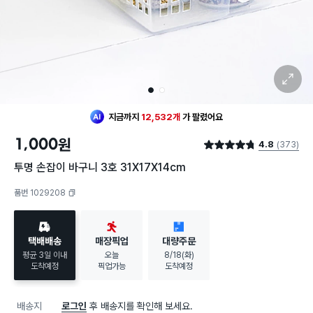
확대 보기
1
2
지금까지
12,532개
가
팔렸어요
1,000
원
4.8
(373)
별점 4.8점
투명 손잡이 바구니 3호 31X17X14cm
품번 1029208
복사하기
택배배송
매장픽업
대량주문
평균 3일 이내
오늘
8/18(화)
도착예정
픽업가능
도착예정
배송지
로그인
후 배송지를 확인해 보세요.