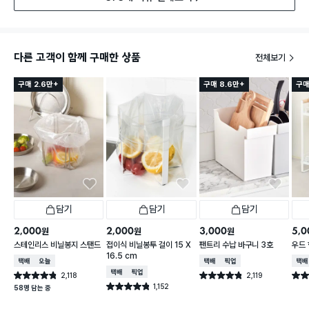
다른 고객이 함께 구매한 상품
전체보기
구매 2.6만+
구매 8.6만+
구매
담기
담기
담기
2,000
2,000
3,000
5,0
원
원
원
스테인리스 비닐봉지 스탠드
접이식 비닐봉투 걸이 15 X
팬트리 수납 바구니 3호
우드 
16.5 cm
택배배송
오늘배송
택배배송
매장픽업
택배
택배배송
매장픽업
2,118
2,119
별점 4.8점
별점 4.8점
별점 
건 작성
건 작성
1,152
별점 4.8점
58명 담는 중
건 작성