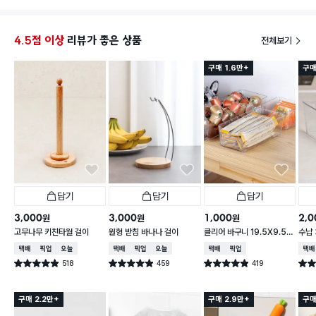
4.5점 이상
리뷰가 좋은 상품
전체보기
구매 1.6만+
구매
담기
담기
담기
3,000
3,000
1,000
2,0
원
원
원
고무나무 키친타월 걸이
원형 받침 바나나 걸이
클리어 바구니 19.5X9.5X
수납 
6.2cm
택배배송
매장픽업
오늘배송
택배배송
매장픽업
오늘배송
택배배송
매장픽업
택배
518
459
419
별점 4.9점
별점 4.9점
별점 4.9점
별점 
건 작성
건 작성
건 작성
구매 2.2만+
구매 2.9만+
구매