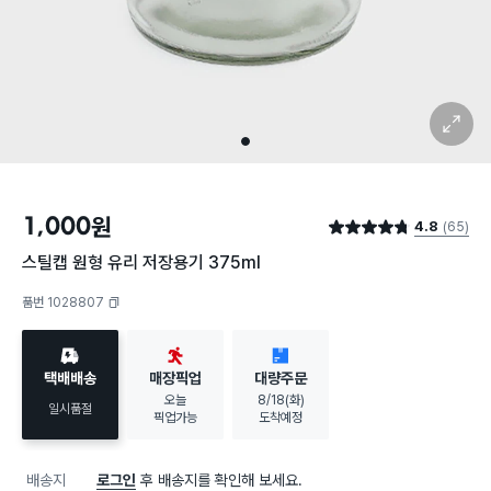
확대 보기
1
1,000
원
4.8
(65)
별점 4.8점
스틸캡 원형 유리 저장용기 375ml
품번 1028807
복사하기
택배배송
매장픽업
대량주문
오늘
8/18(화)
일시품절
픽업가능
도착예정
배송지
로그인
후 배송지를 확인해 보세요.