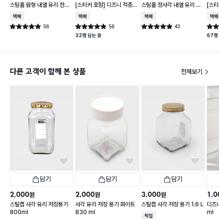
스팀홀 원형 내열 유리 찬통
[스티커 포함] 디즈니 적층
스팀홀 정사각 내열 유리 찬
[스티
1 L
가능한 말랑핏 2.7 L 아이보
통 1.2 L
가능한
택배배송
택배배송
택배배송
택배
리
이보
56
56
43
별점 4.9점
별점 4.9점
별점 4.9점
별점 
건 작성
건 작성
건 작성
32명 담는 중
67명
다른 고객이 함께 본 상품
전체보기
담기
담기
담기
2,000
2,000
3,000
1,0
원
원
원
스틸캡 사각 유리 저장용기
사각 유리 저장 용기 화이트
스틸캡 사각 저장 용기 1.6 L
디즈니
800ml
830 ml
ml
매장픽업