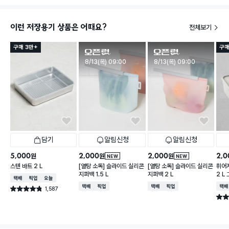
이런 저장용기 상품은 어때요?
전체보기
구매 3만+
구매
판매시작
판매시작
8/13(목) 09:00
8/13(목) 09:00
담기
알림신청
알림신청
5,000
2,000
2,000
2,0
원
원
원
NEW
NEW
스텐 바트 2 L
[열탕 소독] 슬라이드 실리콘
[열탕 소독] 슬라이드 실리콘
휘어
지퍼백 1.5 L
지퍼백 2 L
2 L
택배배송
매장픽업
오늘배송
택배배송
매장픽업
택배배송
매장픽업
택배
1,587
별점 4.8점
건 작성
별점 