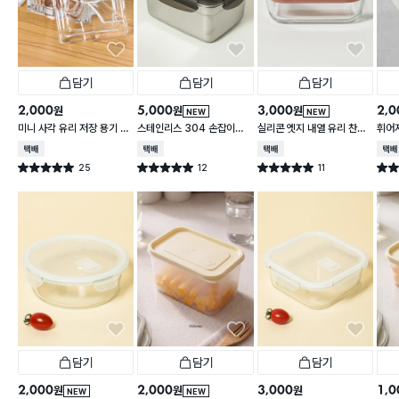
담기
담기
담기
2,000
5,000
3,000
2,0
원
원
원
NEW
NEW
미니 사각 유리 저장 용기 13
스테인리스 304 손잡이형
실리콘 엣지 내열 유리 찬통
휘어
0 ml
대용량 찬통 2.2 L
550 ml
2 L
택배배송
택배배송
택배배송
택배
25
12
11
별점 5.0점
별점 5.0점
별점 5.0점
별점 
건 작성
건 작성
건 작성
담기
담기
담기
2,000
2,000
3,000
1,0
원
원
원
NEW
NEW