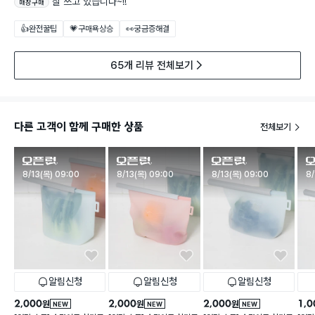
잘 쓰고 있습니다~!!
매장구매
👍완전꿀팁
💗구매욕상승
👀궁금증해결
65개 리뷰 전체보기
다른 고객이 함께 구매한 상품
전체보기
판매시작
판매시작
판매시작
판
8/13(목) 09:00
8/13(목) 09:00
8/13(목) 09:00
8/
알림신청
알림신청
알림신청
2,000
2,000
2,000
1,0
원
원
원
NEW
NEW
NEW