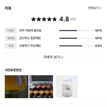
리뷰
전체보기
4.8
별점 4.8점
(65)
아주 마음에 들어요
50%
디자인
견고하고 튼튼해요
50%
내구성
사용하기 적당해요
65%
무게
자세히 보기
사진&동영상