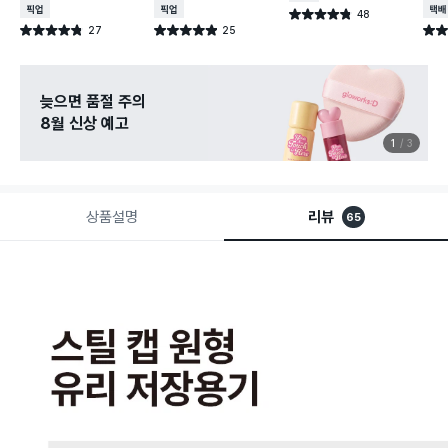
매장픽업
매장픽업
택배
48
별점 4.8점
건 작성
27
25
별점 4.8점
별점 4.9점
별점 
건 작성
건 작성
늦으면 품절 주의
8월 신상 예고
1
3
상품설명
리뷰
65