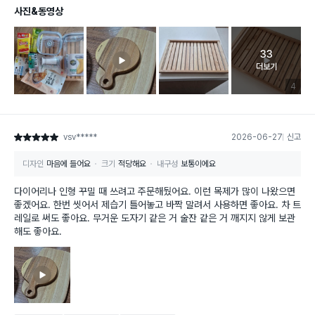
사진&동영상
33
고객 리뷰 
더보기
리뷰 이미
4
vsv*****
2026-06-27
신고
별점 5점
디자인
마음에 들어요
크기
적당해요
내구성
보통이에요
다이어리나 인형 꾸밀 때 쓰려고 주문해뒀어요. 이런 목제가 많이 나왔으면
좋겠어요. 한번 씻어서 제습기 틀어놓고 바짝 말려서 사용하면 좋아요. 차 트
레일로 써도 좋아요. 무거운 도자기 같은 거 술잔 같은 거 깨지지 않게 보관
해도 좋아요.