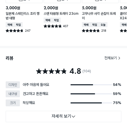
3,000
2,000
5,000
5,0
원
원
원
일본제 스테인리스 조리 쟁
스텐 타원형 트레이 23cm
고무나무 사각 손잡이 트레
클리어
반 대형
이
X2
택배배송
매장픽업
택배배송
매장픽업
택배배송
매장픽업
오늘배송
택배
407
별점 4.8점
건 작성
247
218
별점 4.7점
별점 4.8점
별점 
건 작성
건 작성
리뷰
전체보기
4.8
별점 4.8점
(104)
아주 마음에 들어요
54%
디자인
견고하고 튼튼해요
59%
내구성
적당해요
75%
크기
자세히 보기