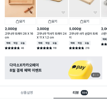
담기
담기
담기
2,000
3,000
5,000
2,0
원
원
원
고무나무 트레이 26 X 16
고무나무 직사각 트레이 24
고무나무 사각 손잡이 트레
스텐 
cm
X 11 X 1.2 cm
이
택배
택배배송
매장픽업
오늘배송
택배배송
매장픽업
오늘배송
택배배송
매장픽업
오늘배송
별점 
46
118
216
별점 4.8점
별점 4.8점
별점 4.8점
건 작성
건 작성
건 작성
다이소X카카오페이
8월 결제 혜택 이벤트
3
4
상품설명
리뷰
104