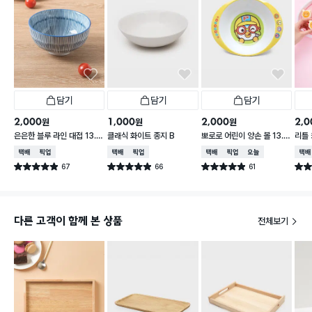
담기
담기
담기
2,000
1,000
2,000
2,0
원
원
원
은은한 블루 라인 대접 13.5
클래식 화이트 종지 B
뽀로로 어린이 양손 볼 13.5
리틀
cm
cm 그린
피치 
택배배송
매장픽업
택배배송
매장픽업
택배배송
매장픽업
오늘배송
택배
67
66
61
별점 4.9점
별점 4.9점
별점 4.9점
별점 
건 작성
건 작성
건 작성
다른 고객이 함께 본 상품
전체보기