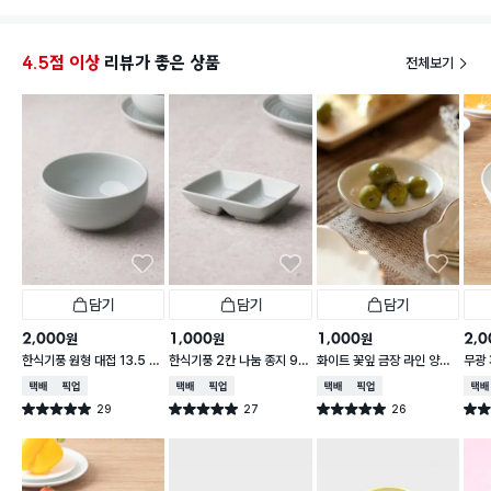
4.5점 이상
리뷰가 좋은 상품
전체보기
담기
담기
담기
2,000
1,000
1,000
2,0
원
원
원
한식기풍 원형 대접 13.5 c
한식기풍 2칸 나눔 종지 9 c
화이트 꽃잎 금장 라인 양각
무광 
m
m
종지 10 cm
접 1
택배배송
매장픽업
택배배송
매장픽업
택배배송
매장픽업
택배
29
27
26
별점 5.0점
별점 5.0점
별점 5.0점
별점 
건 작성
건 작성
건 작성