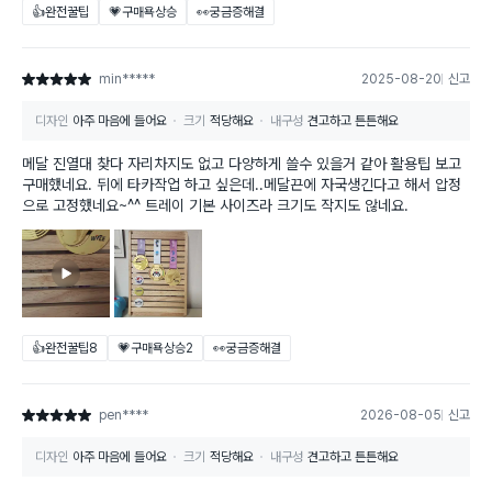
👍완전꿀팁
💗구매욕상승
👀궁금증해결
min*****
2025-08-20
신고
별점 5점
디자인
아주 마음에 들어요
크기
적당해요
내구성
견고하고 튼튼해요
메달 진열대 찾다 자리차지도 없고 다양하게 쓸수 있을거 같아 활용팁 보고
구매했네요. 뒤에 타카작업 하고 싶은데..메달끈에 자국생긴다고 해서 압정
으로 고정했네요~^^ 트레이 기본 사이즈라 크기도 작지도 않네요.
👍완전꿀팁
8
💗구매욕상승
2
👀궁금증해결
pen****
2026-08-05
신고
별점 5점
디자인
아주 마음에 들어요
크기
적당해요
내구성
견고하고 튼튼해요