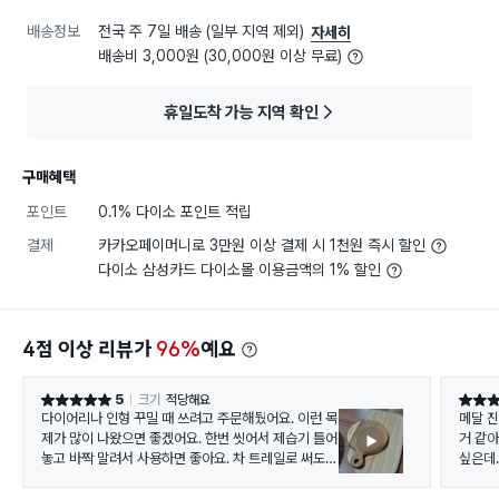
배송정보
전국 주 7일 배송 (일부 지역 제외)
자세히
배송비 3,000원 (30,000원 이상 무료)
휴일도착 가능 지역 확인
구매혜택
포인트
0.1% 다이소 포인트 적립
결제
카카오페이머니로 3만원 이상 결제 시 1천원 즉시 할인
다이소 삼성카드 다이소몰 이용금액의 1% 할인
4점 이상 리뷰가
96%
예요
5
크기
적당해요
별점 5점
별점 5
다이어리나 인형 꾸밀 때 쓰려고 주문해뒀어요. 이런 목
메달 
제가 많이 나왔으면 좋겠어요. 한번 씻어서 제습기 틀어
거 같아
놓고 바짝 말려서 사용하면 좋아요. 차 트레일로 써도
싶은데
좋아요. 무거운 도자기 같은 거 술잔 같은 거 깨지지 않
네요~^
게 보관해도 좋아요.