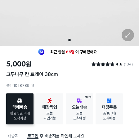
확대 보기
1
최근 한달
65명
이
구매했어요
30대 여성
이 가장 많이
구매했어요
5,000
원
4.8
(104)
최근 한달
65명
이
구매했어요
별점 4.8점
30대 여성
이 가장 많이
구매했어요
고무나무 칸 트레이 38cm
품번 1028789
복사하기
BETA
택배배송
매장픽업
오늘배송
대량주문
평균 3일 이내
오늘
오늘
8/18(화)
도착예정
픽업가능
도착예정
도착예정
배송지
로그인
후 배송지를 확인해 보세요.