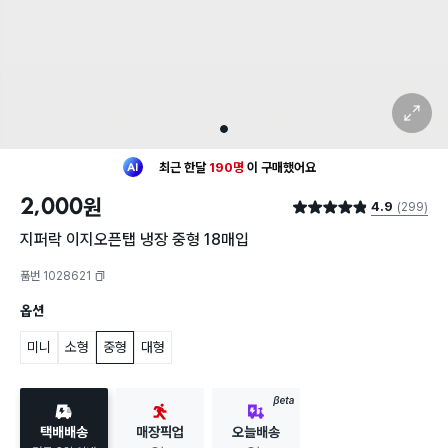
확대 보기
1
최근 한달
190명
이
구매했어요
30대 여성
이 가장 많이
구매했어요
2,000
원
4.9
(299)
최근 한달
190명
이
구매했어요
별점 4.9점
30대 여성
이 가장 많이
구매했어요
지퍼락 이지오픈탭 냉장 중형 18매입
품번 1028621
복사하기
옵션
미니
소형
중형
대형
BETA
택배배송
매장픽업
오늘배송