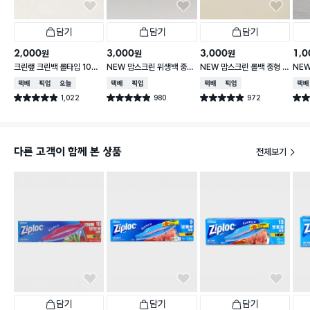
담기
담기
담기
2,000
3,000
3,000
1,0
원
원
원
크린랲 크린백 롤타입 100
NEW 맘스크린 위생백 중형
NEW 맘스크린 롤백 중형 4
NEW
매 30X40 cm
400매입
50매입
30
택배배송
매장픽업
오늘배송
택배배송
매장픽업
택배배송
매장픽업
택배
1,022
980
972
별점 4.9점
별점 4.9점
별점 4.9점
별점 
건 작성
건 작성
건 작성
다른 고객이 함께 본 상품
전체보기
담기
담기
담기