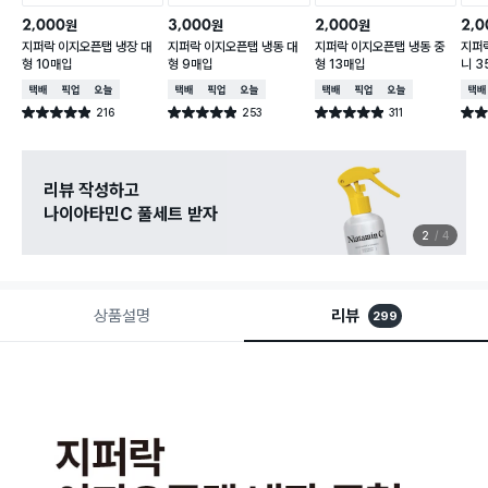
2,000
3,000
2,000
2,0
원
원
원
지퍼락 이지오픈탭 냉장 대
지퍼락 이지오픈탭 냉동 대
지퍼락 이지오픈탭 냉동 중
지퍼
형 10매입
형 9매입
형 13매입
니 3
택배배송
매장픽업
오늘배송
택배배송
매장픽업
오늘배송
택배배송
매장픽업
오늘배송
택배
216
253
311
별점 4.9점
별점 4.9점
별점 4.9점
별점 
건 작성
건 작성
건 작성
리뷰 작성하고
나이아타민C 풀세트 받자
2
4
상품설명
리뷰
299