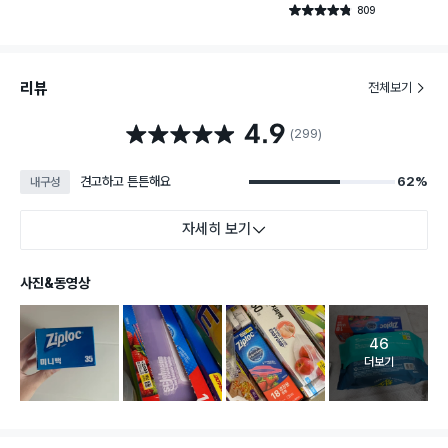
건 작성
건 작성
809
별점 4.8점
건 작성
리뷰
전체보기
4.9
별점 4.9점
(299)
견고하고 튼튼해요
62%
내구성
자세히 보기
사진&동영상
46
고객 리뷰 
더보기