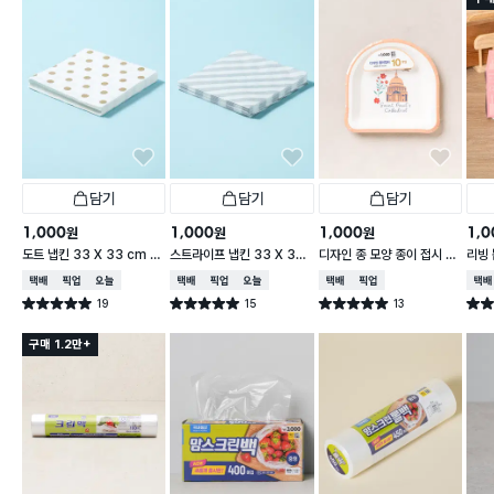
담기
담기
담기
1,000
1,000
1,000
1,0
원
원
원
도트 냅킨 33 X 33 cm 1
스트라이프 냅킨 33 X 33
디자인 종 모양 종이 접시 18
리빙 
5매입
cm 15매입
cm 10개입
0매
택배배송
매장픽업
오늘배송
택배배송
매장픽업
오늘배송
택배배송
매장픽업
택배
19
15
13
별점 5.0점
별점 5.0점
별점 5.0점
별점 
건 작성
건 작성
건 작성
구매 1.2만+