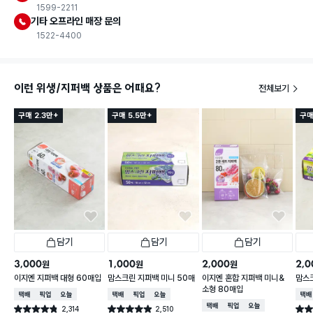
1599-2211
기타 오프라인 매장 문의
1522-4400
이런 위생/지퍼백 상품은 어때요?
전체보기
구매 2.3만+
구매 5.5만+
구매
담기
담기
담기
3,000
1,000
2,000
2,0
원
원
원
이지엔 지퍼백 대형 60매입
맘스크린 지퍼백 미니 50매
이지엔 혼합 지퍼백 미니＆
맘스크
소형 80매입
택배배송
매장픽업
오늘배송
택배배송
매장픽업
오늘배송
택배
택배배송
매장픽업
오늘배송
2,314
2,510
별점 4.8점
별점 4.9점
별점 