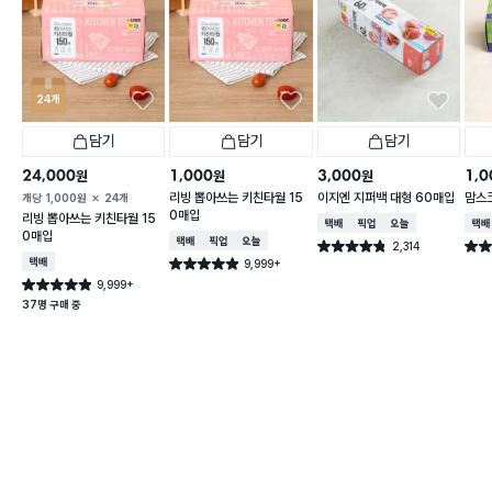
24개
담기
담기
담기
24,000
1,000
3,000
1,0
원
원
원
리빙 뽑아쓰는 키친타월 15
이지엔 지퍼백 대형 60매입
맘스
개당
1,000
원
24개
0매입
리빙 뽑아쓰는 키친타월 15
택배배송
매장픽업
오늘배송
택배
0매입
택배배송
매장픽업
오늘배송
2,314
별점 4.8점
별점 
건 작성
택배배송
9,999+
별점 4.9점
건 작성
9,999+
별점 4.9점
건 작성
37명 구매 중