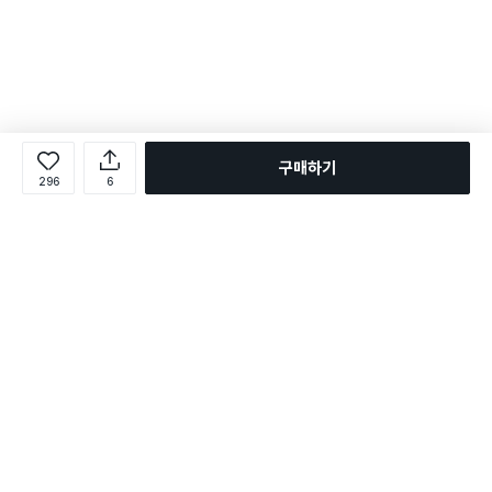
구매하기
296
6
로그인
온라인 다이소몰 1599-2211
온라인 다이소몰
다이소 매장 1522-4400
다이소 매장
평일 09:00 ~ 18:00
평일 09:00 ~ 18:00
주문조회
매장 상품 찾기
취소/교환/반품 신청
매장 위치 찾기
공지사항
1:1 문의
FAQ
고객센터
1:1 문의
제휴문의