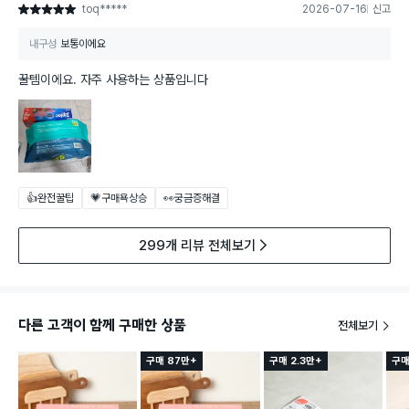
toq*****
2026-07-16
신고
별점 5점
내구성
보통이에요
꿀템이에요. 자주 사용하는 상품입니다
👍완전꿀팁
💗구매욕상승
👀궁금증해결
299개 리뷰 전체보기
다른 고객이 함께 구매한 상품
전체보기
구매 87만+
구매 2.3만+
구매