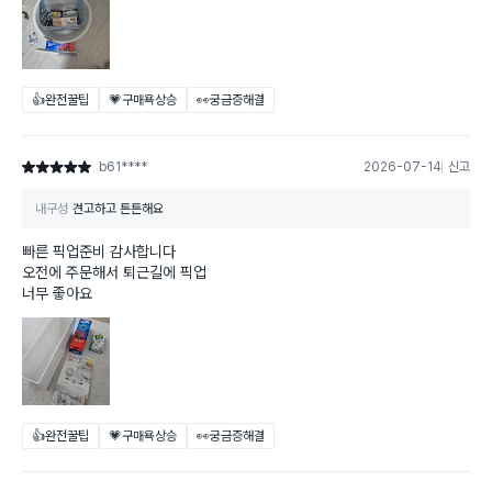
👍완전꿀팁
💗구매욕상승
👀궁금증해결
b61****
2026-07-14
신고
별점 5점
내구성
견고하고 튼튼해요
빠른 픽업준비 감사합니다
오전에 주문해서 퇴근길에 픽업
너무 좋아요
👍완전꿀팁
💗구매욕상승
👀궁금증해결