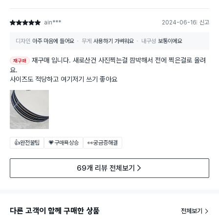
ain***
2024-06-16
신고
별점 5점
디자인
아주 마음에 들어요
무게
사용하기 가벼워요
내구성
보통이에요
재구매 입니다. 새로산건 사진찍는걸 깜박해서 전에 찍은걸로 올려
재구매
요.
사이즈도 적당하고 여기저기 쓰기 좋아요
👍완전꿀팁
💗구매욕상승
👀궁금증해결
69개 리뷰 전체보기
다른 고객이 함께 구매한 상품
전체보기