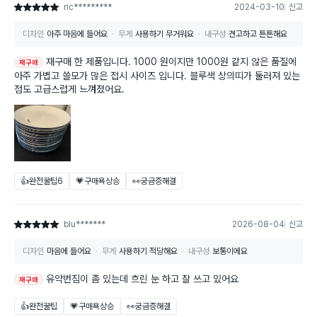
ric*********
2024-03-10
신고
별점 5점
디자인
아주 마음에 들어요
무게
사용하기 무거워요
내구성
견고하고 튼튼해요
재구매 한 제품입니다. 1000 원이지만 1000원 같지 않은 품질에
재구매
아주 가볍고 쓸모가 많은 접시 사이즈 입니다. 블루색 상의띠가 둘러져 있는
점도 고급스럽게 느껴졌어요.
👍완전꿀팁
6
💗구매욕상승
👀궁금증해결
blu*******
2026-08-04
신고
별점 5점
디자인
마음에 들어요
무게
사용하기 적당해요
내구성
보통이에요
유약번짐이 좀 있는데 흐린 눈 하고 잘 쓰고 있어요
재구매
👍완전꿀팁
💗구매욕상승
👀궁금증해결