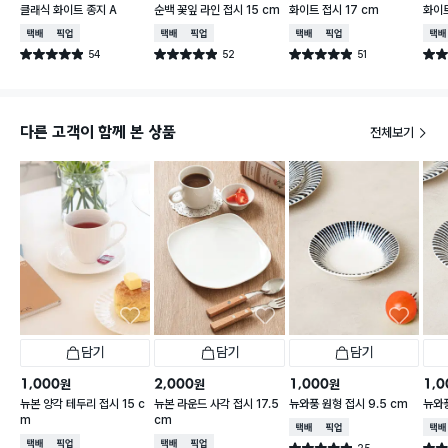
클래식 화이트 종지 A
순백 꽃잎 라인 접시 15 cm
화이트 접시 17 cm
화이트
택배배송
매장픽업
택배배송
매장픽업
택배배송
매장픽업
택배
54
52
51
별점 4.9점
별점 4.9점
별점 4.9점
별점 
건 작성
건 작성
건 작성
다른 고객이 함께 본 상품
전체보기
담기
담기
담기
1,000
2,000
1,000
1,0
원
원
원
뉴본 양각 테두리 접시 15 c
뉴본 라운드 사각 접시 17.5
뉴와풍 원형 접시 9.5 cm
뉴와풍
m
cm
택배배송
매장픽업
택배
택배배송
매장픽업
택배배송
매장픽업
25