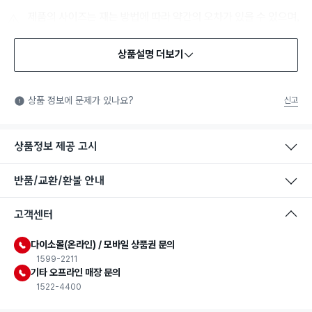
상품설명 더보기
식품용 기구
식품용 기구: 식품위생법에서 정한 규격에 따라 제조되어 식품 또
상품 정보에 문제가 있나요?
신고
는 식품첨가물에 사용할 수 있는 식품용기구라는 표시입니다.
상품정보 제공 고시
반품/교환/환불 안내
고객센터
다이소몰(온라인) / 모바일 상품권 문의
1599-2211
기타 오프라인 매장 문의
1522-4400