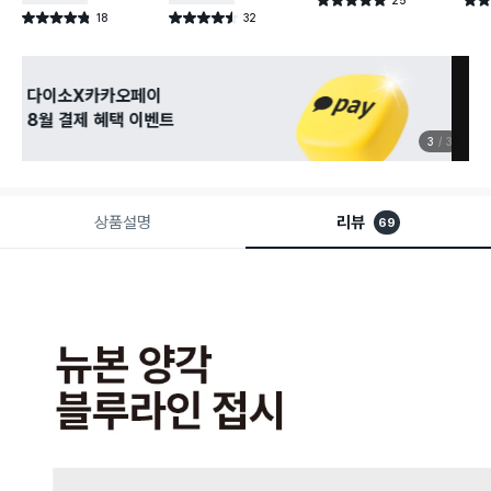
별점 4.9점
별점 
건 작성
18
32
별점 4.8점
별점 4.5점
건 작성
건 작성
관심 있는 신상 입고
무료로 알림 받기
3
3
상품설명
리뷰
69