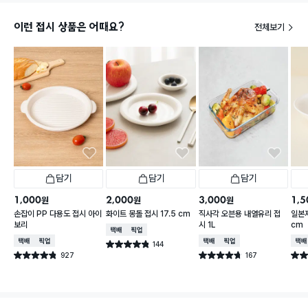
이런 접시 상품은 어때요?
전체보기
담기
담기
담기
1,000
2,000
3,000
1,5
원
원
원
손잡이 PP 다용도 접시 아이
화이트 몽돌 접시 17.5 cm
직사각 오븐용 내열유리 접
일본제
보리
시 1L
cm
택배배송
매장픽업
택배배송
매장픽업
택배배송
매장픽업
택배
144
별점 4.8점
건 작성
927
167
별점 4.8점
별점 4.7점
별점 
건 작성
건 작성