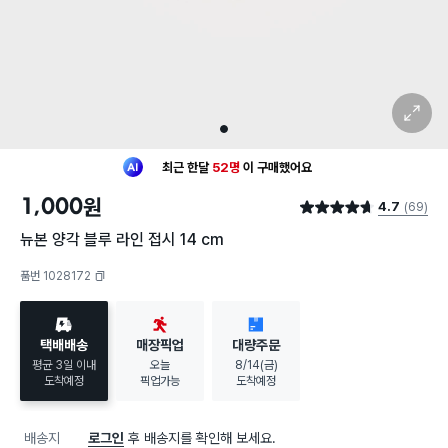
확대 보기
1
최근 한달
52명
이
구매했어요
20대 여성
이 가장 많이
구매했어요
1,000
원
4.7
(69)
최근 한달
52명
이
구매했어요
별점 4.7점
20대 여성
이 가장 많이
구매했어요
뉴본 양각 블루 라인 접시 14 cm
품번 1028172
복사하기
택배배송
매장픽업
대량주문
평균 3일 이내
오늘
8/14(금)
도착예정
픽업가능
도착예정
배송지
로그인
후 배송지를 확인해 보세요.