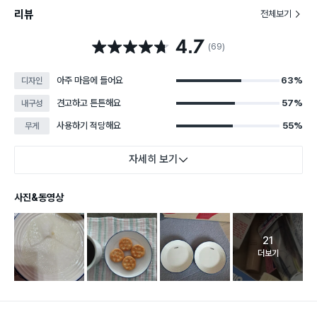
리뷰
전체보기
4.7
별점 4.7점
(69)
아주 마음에 들어요
63%
디자인
견고하고 튼튼해요
57%
내구성
사용하기 적당해요
55%
무게
자세히 보기
사진&동영상
21
고객 리뷰 
더보기