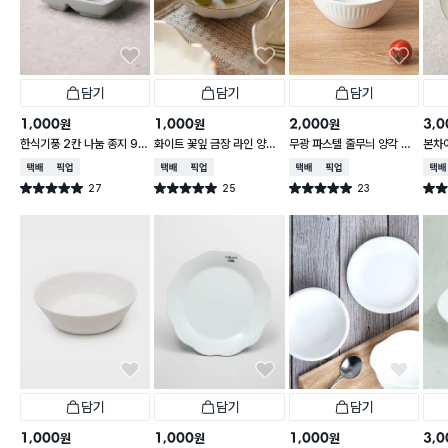
담기
담기
담기
1,000
1,000
2,000
3,0
원
원
원
한식기풍 2칸 나눔 종지 9 c
화이트 꽃잎 금장 라인 양각
무광 파스텔 줄무늬 양각 대
본차
m
종지 10 cm
접 13 cm
접시 
택배배송
매장픽업
택배배송
매장픽업
택배배송
매장픽업
택배
27
25
23
별점 5.0점
별점 5.0점
별점 5.0점
별점 
건 작성
건 작성
건 작성
담기
담기
담기
1,000
1,000
1,000
3,0
원
원
원