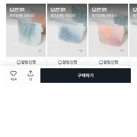
판매시작
판매시작
판매시작
판
8/13(목) 09:00
8/13(목) 09:00
8/13(목) 09:00
8/
알림신청
알림신청
알림신청
2,000
2,000
2,000
1,0
원
원
원
NEW
NEW
NEW
구매하기
슬라이드 실리콘 지퍼백 1.5
슬라이드 실리콘 지퍼백 1 L
슬라이드 실리콘 지퍼백 2 L
슬라
424
12
L
0 m
택배배송
매장픽업
택배배송
매장픽업
택배배송
매장픽업
택배
로그인