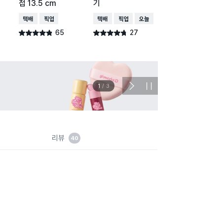
접 13.5 cm
기
드림 공기 11 cm
택배배송
매장픽업
택배배송
매장픽업
오늘배송
택배배송
매장픽업
65
27
13
별점 4.8점
별점 4.7점
별점 4.5점
건 작성
건 작성
건 작
이벤트
관심 
2
/
3
다
정
음
지
슬
라
이
드
리뷰
40