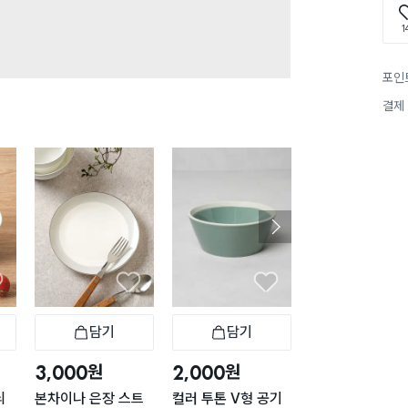
1
포인
결제
담기
담기
담기
바구니
장바구니
장바구니
장
원
원
원
3,000
2,000
1,000
늬
본차이나 은장 스트
컬러 투톤 V형 공기
심플 화이트 종지