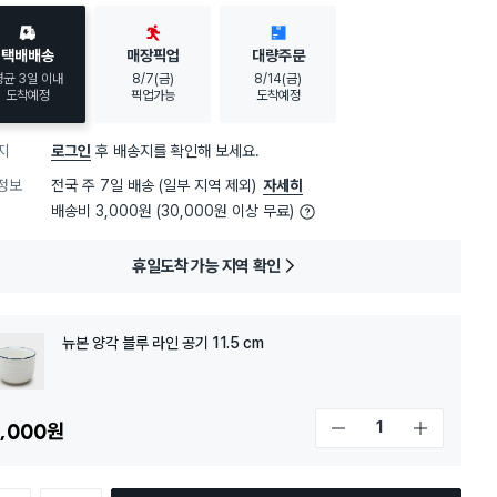
택배배송
매장픽업
대량주문
평균 3일 이내
8/7(금)
8/14(금)
도착예정
픽업가능
도착예정
지
로그인
후 배송지를 확인해 보세요.
정보
전국 주 7일 배송 (일부 지역 제외)
자세히
배송비 3,000원 (30,000원 이상 무료)
휴일도착 가능 지역 확인
뉴본 양각 블루 라인 공기 11.5 cm
,000
원
개수 감소
개수 증가