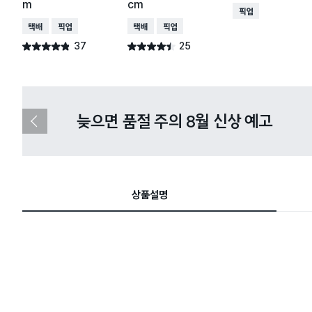
m
cm
매장픽업
택배배송
매장픽업
택배배송
매장픽업
37
25
별점 4.8점
별점 4.4점
건 작성
건 작성
다이소X카카오페이 8월 결제 혜택 
이
전
슬
라
이
드
상품설명