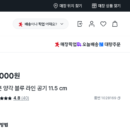
매장 위치 찾기
매장 상품 찾기
배송
이나
픽업
어때요?
로그인
마이페이지
찜 한 상품
장바구니
매장픽업
오늘배송
대량주문
,000
원
 양각 블루 라인 공기 11.5 cm
4.8
(40)
품번 1028169
4.8점
복사하기
방법