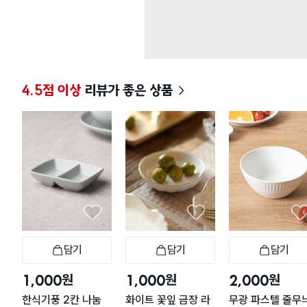
4.5점 이상
리뷰가 좋은 상품
담기
담기
담기
장바구니
장바구니
장
원
원
원
1,000
1,000
2,000
한식기풍 2칸 나눔
화이트 꽃잎 금장 라
무광 파스텔 줄무