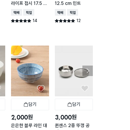
라이프 접시 17.5 c
12.5 cm 민트
cm
m
택배배송
매장픽업
택배배송
매장픽업
택배배송
매장픽업
14
12
12
별점 5.0점
별점 5.0점
별점 5.0점
건 작성
건 작성
건 작
담기
담기
담기
바구니
장바구니
장바구니
장
원
원
원
2,000
3,000
2,000
은은한 블루 라인 대
퀸센스 2중 뚜껑 공
본차이나 화이트 