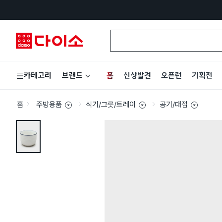
홈
신상발견
오픈런
기획전
카테고리
브랜드
홈
주방용품
식기/그릇/트레이
공기/대접