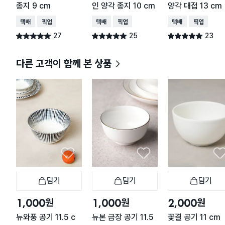
종지 9 cm
인 양각 종지 10 cm
양각 대접 13 cm
택배배송
매장픽업
택배배송
매장픽업
택배배송
매장픽업
27
25
23
별점 5.0점
별점 5.0점
별점 5.0점
건 작성
건 작성
건 작성
다른 고객이 함께 본 상품
담기
담기
담기
장바구니
장바구니
장
원
원
원
1,000
1,000
2,000
뉴와풍 공기 11.5 c
뉴본 금장 공기 11.5
꽃결 공기 11 cm