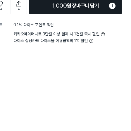
1,000원 장바구니 담기
1
44
4
트
0.1% 다이소 포인트 적립
카카오페이머니로 3만원 이상 결제 시 1천원 즉시 할인
다이소 삼성카드 다이소몰 이용금액의 1% 할인
담기
담기
담기
바구니
장바구니
장바구니
장
원
원
원
1,000
2,000
3,000
 9
순백 화이트 원형 볼
스텐 4칸 접시
은은한 블루 라인