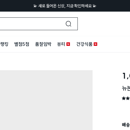
💫 새로 들어온 신상, 지금 확인하세요 💫
랭킹
별점5점
품절임박
뷰티
건강식품
1
뉴본
별점 
배송