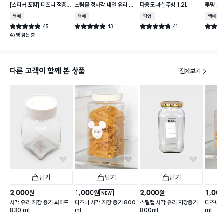
[스티커 포함] 디즈니 적층
스팀홀 정사각 내열 유리 찬
다용도 과실주병 1.2L
투명 
가능한 말랑핏 600 ml 아
통 1.2 L
택배배송
택배배송
매장픽업
택배
이보리
45
43
41
별점 4.9점
별점 4.9점
별점 4.9점
별점 
건 작성
건 작성
건 작성
47명 담는 중
다른 고객이 함께 본 상품
전체보기
담기
담기
담기
2,000
1,000
2,000
1,0
원
원
원
NEW
사각 유리 저장 용기 화이트
디즈니 사각 저장 용기 800
스틸캡 사각 유리 저장용기
디즈니
830 ml
ml
800ml
ml