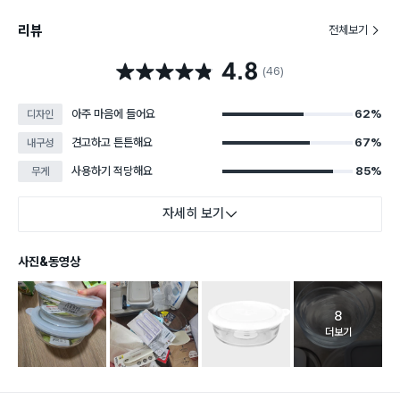
리뷰
전체보기
4.8
별점 4.8점
(46)
아주 마음에 들어요
62%
디자인
견고하고 튼튼해요
67%
내구성
사용하기 적당해요
85%
무게
자세히 보기
사진&동영상
8
고객 리뷰 
더보기