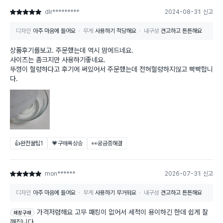
dlr*********
2024-08-31
신고
별점 5점
디자인
아주 마음에 들어요
무게
사용하기 적당해요
내구성
견고하고 튼튼해요
상품후기를보고. 주문했는데 역시 맘에드네요.
사이즈는 좀크지만 사용하기좋네요.
뚜껑이 헐렁하다고 후기에 써있어서 주문했는데 전혀헐렁하지않고 빡빡합니
다.
👍완전꿀팁
1
💗구매욕상승
👀궁금증해결
mon******
2026-07-31
신고
별점 5점
디자인
아주 마음에 들어요
무게
사용하기 무거워요
내구성
견고하고 튼튼해요
가격저렴해요 고무 패킹이 없어서 세척이 용이하긴 한데 쉽게 잘
매장구매
깨집니다