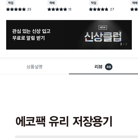
매장픽업
택배배송
매장픽업
택배
25
13
27
별점 4.9점
별점 4.9점
별점 4.8점
별점 
건 작성
건 작성
건 작성
관심 있는 신상 입고
무료로 알림 받기
3
3
상품설명
리뷰
46