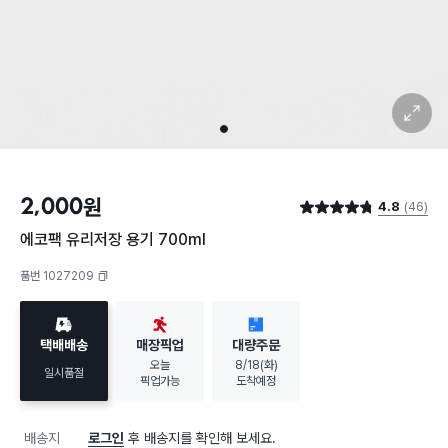
확대 보기
1
2,000
원
4.8
(46)
별점 4.8점
에코팩 유리저장 용기 700ml
품번 1027209
복사하기
택배배송
매장픽업
대량주문
오늘
8/18(화)
일시품절
픽업가능
도착예정
배송지
로그인
후 배송지를 확인해 보세요.