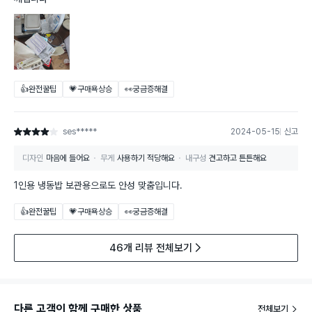
👍완전꿀팁
💗구매욕상승
👀궁금증해결
ses*****
2024-05-15
신고
별점 4점
디자인
마음에 들어요
무게
사용하기 적당해요
내구성
견고하고 튼튼해요
1인용 냉동밥 보관용으로도 안성 맞춤입니다.
👍완전꿀팁
💗구매욕상승
👀궁금증해결
46개 리뷰 전체보기
다른 고객이 함께 구매한 상품
전체보기