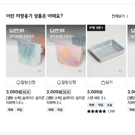
이런 저장용기 상품은 어때요?
전체보기
구매 3만+
판매시작
판매시작
판
8/13(목) 09:00
8/13(목) 09:00
8/
알림신청
알림신청
담기
2,000
2,000
5,000
2,0
원
원
원
NEW
NEW
[열탕 소독] 슬라이드 실리콘
[열탕 소독] 슬라이드 실리콘
스텐 바트 2 L
[열탕
지퍼백 1.5 L
지퍼백 2 L
지퍼백
택배배송
매장픽업
오늘배송
택배배송
매장픽업
택배배송
매장픽업
택배
1,593
별점 4.8점
건 작성