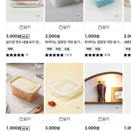
담기
담기
담기
3,000
2,000
1,000
2,0
원
원
원
NEW
실리콘 엣지 내열 유리 찬통
휘어지는 말랑핏 저장 용기
휘어지는 말랑핏 저장 용기
내츄럴
550 ml
2 L 그레이
900ml 스카이블루
L
택배배송
택배배송
매장픽업
오늘배송
택배배송
매장픽업
매장
11
1,172
578
별점 5.0점
별점 4.9점
별점 4.9점
별점 
건 작성
건 작성
건 작성
담기
담기
담기
1,000
3,000
3,000
1,0
원
원
원
NEW