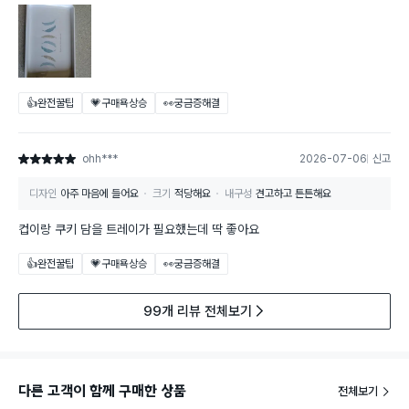
👍완전꿀팁
💗구매욕상승
👀궁금증해결
ohh***
2026-07-06
신고
별점 5점
디자인
아주 마음에 들어요
크기
적당해요
내구성
견고하고 튼튼해요
컵이랑 쿠키 담을 트레이가 필요했는데 딱 좋아요
👍완전꿀팁
💗구매욕상승
👀궁금증해결
99개 리뷰 전체보기
다른 고객이 함께 구매한 상품
전체보기