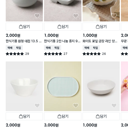
담기
담기
담기
2,000
1,000
1,000
2,0
원
원
원
한식기풍 원형 대접 13.5 c
한식기풍 2칸 나눔 종지 9 c
화이트 꽃잎 금장 라인 양각
무광 
m
m
종지 10 cm
접 1
택배배송
매장픽업
택배배송
매장픽업
택배배송
매장픽업
택배
29
27
26
별점 5.0점
별점 5.0점
별점 5.0점
별점 
건 작성
건 작성
건 작성
담기
담기
담기
2,000
3,000
1,000
2,0
원
원
원