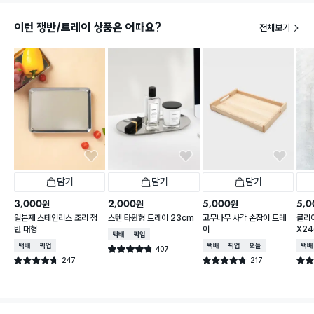
이런 쟁반/트레이 상품은 어때요?
전체보기
담기
담기
담기
3,000
2,000
5,000
5,0
원
원
원
일본제 스테인리스 조리 쟁
스텐 타원형 트레이 23cm
고무나무 사각 손잡이 트레
클리어
반 대형
이
X2
택배배송
매장픽업
택배배송
매장픽업
택배배송
매장픽업
오늘배송
택배
407
별점 4.8점
건 작성
247
217
별점 4.7점
별점 4.8점
별점 
건 작성
건 작성