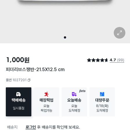
확대 보기
1
1,000
원
4.7
(99)
별점 4.7점
피더리브스쟁반-21.5X12.5 cm
품번 1027201
복사하기
BETA
택배배송
매장픽업
오늘배송
대량주문
오늘
오늘
8/18(화)
일시품절
픽업가능
도착예정
도착예정
배송지
로그인
후 배송지를 확인해 보세요.