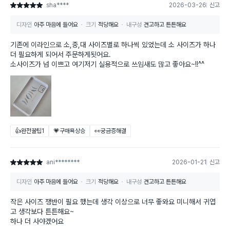
sha****
2026-03-26
신고
별점 5점
디자인
아주 마음에 들어요
크기
적당해요
내구성
견고하고 튼튼해요
기존에 이라인으로 소,중,대 사이즈별로 하나씩 있었는데 소 사이즈가 하나
더 필요하게 되어서 주문하게됫어요.
소사이즈가 넘 이쁘고 여기저기 실용적으로 쓰임새도 많고 좋아요~!!^^
👍완전꿀팁
1
💗구매욕상승
👀궁금증해결
ani********
2026-01-21
신고
별점 5점
디자인
아주 마음에 들어요
크기
적당해요
내구성
견고하고 튼튼해요
작은 사이즈 쟁반이 필요 했는데 생각 이상으로 너무 좋와요 미니해서 귀엽
고 생각보다 튼튼해요~
하나 더 사야겠어요