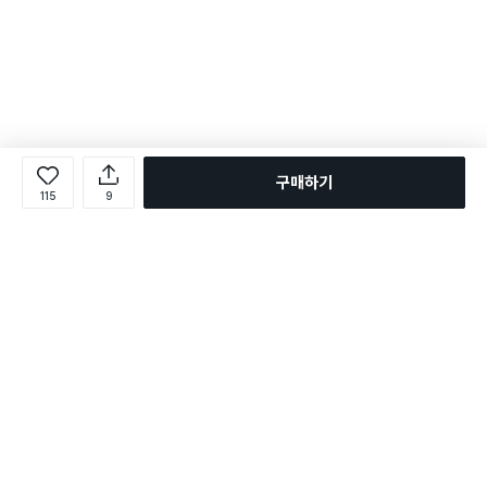
구매하기
115
9
로그인
온라인 다이소몰 1599-2211
온라인 다이소몰
다이소 매장 1522-4400
다이소 매장
평일 09:00 ~ 18:00
평일 09:00 ~ 18:00
주문조회
매장 상품 찾기
취소/교환/반품 신청
매장 위치 찾기
공지사항
1:1 문의
FAQ
고객센터