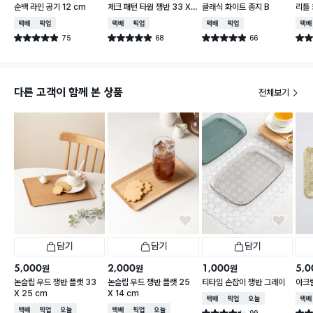
순백 라인 공기 12 cm
체크 패턴 타원 쟁반 33 X
클래식 화이트 종지 B
리틀
21 cm
피치 
택배배송
매장픽업
택배배송
매장픽업
택배배송
매장픽업
택배
75
68
66
별점 4.9점
별점 4.9점
별점 4.9점
별점 
건 작성
건 작성
건 작성
다른 고객이 함께 본 상품
전체보기
담기
담기
담기
5,000
2,000
1,000
5,0
원
원
원
논슬립 우드 쟁반 플랫 33
논슬립 우드 쟁반 플랫 25
티타임 손잡이 쟁반 그레이
아크
X 25 cm
X 14 cm
택배배송
매장픽업
오늘배송
택배
택배배송
매장픽업
오늘배송
택배배송
매장픽업
오늘배송
99