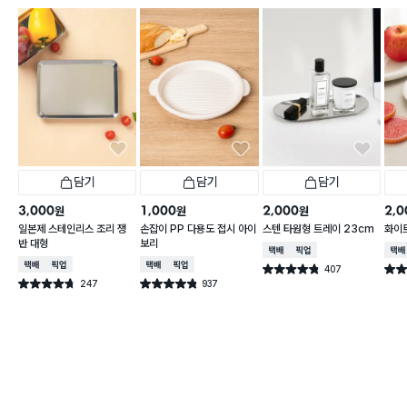
담기
담기
담기
3,000
1,000
2,000
2,0
원
원
원
일본제 스테인리스 조리 쟁
손잡이 PP 다용도 접시 아이
스텐 타원형 트레이 23cm
화이트
반 대형
보리
택배배송
매장픽업
택배
택배배송
매장픽업
택배배송
매장픽업
407
별점 4.8점
별점 
건 작성
247
937
별점 4.7점
별점 4.8점
건 작성
건 작성