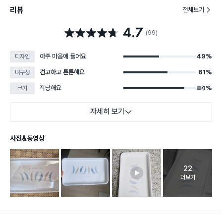
리뷰
전체보기
4.7
별점 4.7점
(99)
아주 마음에 들어요
49%
디자인
견고하고 튼튼해요
61%
내구성
적당해요
84%
크기
자세히 보기
사진&동영상
22
고객 리뷰 
더보기