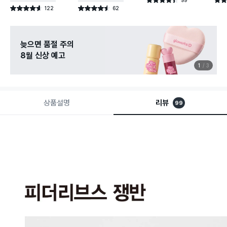
별점 4.4점
별점 
건 작성
122
62
별점 4.6점
별점 4.5점
건 작성
건 작성
늦으면 품절 주의
8월 신상 예고
1
3
상품설명
리뷰
99