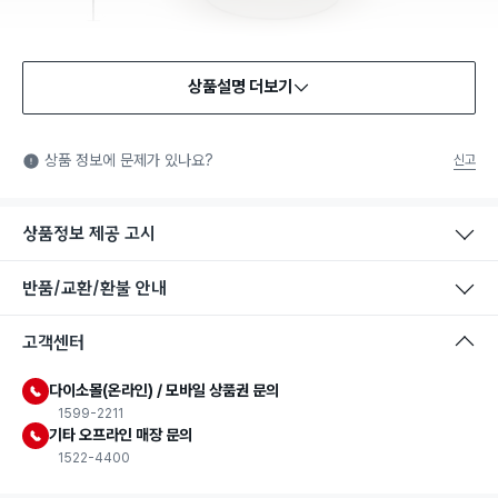
상품설명 더보기
식품용 기구
식품용 기구: 식품위생법에서 정한 규격에 따라 제조되어 식품 또
상품 정보에 문제가 있나요?
신고
는 식품첨가물에 사용할 수 있는 식품용기구라는 표시입니다.
상품정보 제공 고시
반품/교환/환불 안내
고객센터
다이소몰(온라인) / 모바일 상품권 문의
1599-2211
기타 오프라인 매장 문의
1522-4400