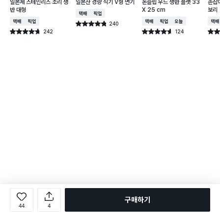
일본제 스테인리스 조리 쟁
일본산 경량 식기 V형 면기
논슬립 우드 쟁반 플랫 33
손잡이
반 대형
X 25 cm
보리
택배배송
매장픽업
택배배송
매장픽업
택배배송
매장픽업
오늘배송
택배
240
별점 4.8점
건 작성
242
124
별점 4.7점
별점 4.6점
별점 
건 작성
건 작성
구매하기
44
4