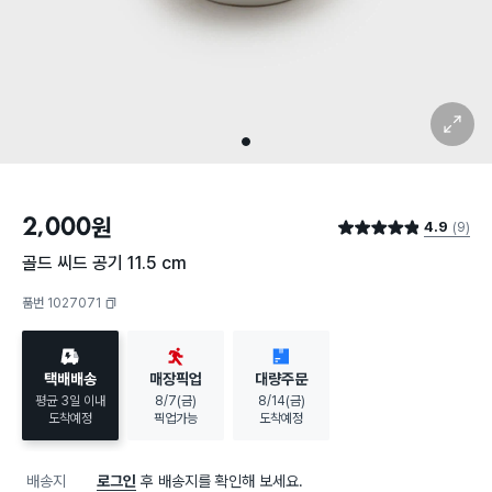
확대 보기
1
2,000
원
4.9
(9)
별점 4.9점
골드 씨드 공기 11.5 cm
품번 1027071
복사하기
택배배송
매장픽업
대량주문
평균 3일 이내
8/7(금)
8/14(금)
도착예정
픽업가능
도착예정
배송지
로그인
후 배송지를 확인해 보세요.