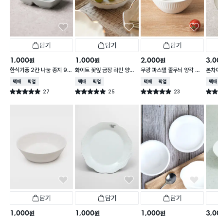
담기
담기
담기
1,000
1,000
2,000
3,0
원
원
원
한식기풍 2칸 나눔 종지 9 c
화이트 꽃잎 금장 라인 양각
무광 파스텔 줄무늬 양각 대
본차
m
종지 10 cm
접 13 cm
접시 
택배배송
매장픽업
택배배송
매장픽업
택배배송
매장픽업
택배
27
25
23
별점 5.0점
별점 5.0점
별점 5.0점
별점 
건 작성
건 작성
건 작성
담기
담기
담기
1,000
1,000
1,000
3,0
원
원
원