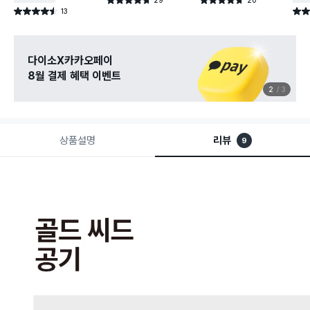
별점 4.7점
별점 4.7점
건 작성
건 작성
13
별점 4.5점
별점 
건 작성
관심 있는 신상 입고
무료로 알림 받기
3
3
상품설명
리뷰
9