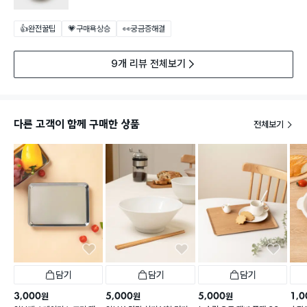
👍완전꿀팁
💗구매욕상승
👀궁금증해결
9개 리뷰 전체보기
다른 고객이 함께 구매한 상품
전체보기
담기
담기
담기
3,000
5,000
5,000
1,0
원
원
원