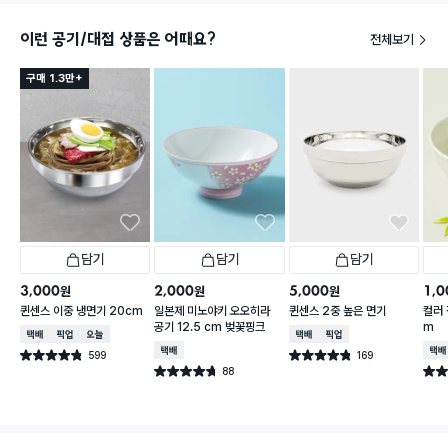
이런 공기/대접 상품은 어때요?
전체보기
구매 1.3만+
담기
담기
담기
3,000
2,000
5,000
1,0
원
원
원
퀸센스 이중 냉면기 20cm
일본제 미노야키 오오히라
퀸센스 2중 높은 면기
컬러 
공기 12.5 cm 벚꽃핑크
m
택배배송
매장픽업
오늘배송
택배배송
매장픽업
택배배송
택배
599
169
별점 4.8점
별점 4.8점
건 작성
건 작성
88
별점 4.7점
별점 
건 작성