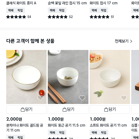
클래식 화이트 종지 A
순백 꽃잎 라인 접시 15 cm
화이트 접시 17 cm
화이트
택배배송
매장픽업
택배배송
매장픽업
택배배송
매장픽업
택배
54
52
51
별점 4.9점
별점 4.9점
별점 4.9점
별점 
건 작성
건 작성
건 작성
다른 고객이 함께 본 상품
전체보기
담기
담기
담기
2,000
1,000
1,000
1,0
원
원
원
본차이나 화이트 골드림 공
화이트 둥근 공기 11.5 cm
소프트 화이트 공기 11 cm
심플 
기 11 cm
이트
택배배송
매장픽업
택배배송
매장픽업
택배배송
매장픽업
택배
29
20