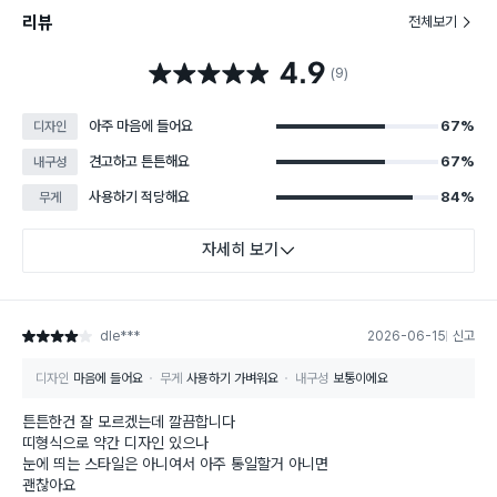
리뷰
전체보기
4.9
별점 4.9점
(9)
아주 마음에 들어요
67%
디자인
견고하고 튼튼해요
67%
내구성
사용하기 적당해요
84%
무게
자세히 보기
dle***
2026-06-15
신고
별점 4점
디자인
마음에 들어요
무게
사용하기 가벼워요
내구성
보통이에요
튼튼한건 잘 모르겠는데 깔끔합니다
띠형식으로 약간 디자인 있으나
눈에 띄는 스타일은 아니여서 아주 통일할거 아니면
괜찮아요