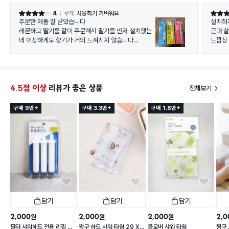
4
무게
사용하기 가벼워요
별점 4점
별점 4
주문한 제품 잘 받았습니다
설치하
레몬하고 딸기를 같이 주문해서 딸기를 먼저 설치했는
근대 
데 이상하게도 향기가 거의 느껴지지 않습니다
느낌상
제품의 암놈쪽이 약간 길고 얇아서 설치시 벽면 숫놈쪽
일주일
이 조금 짧거나 얕으면 플라스틱이 깨질 수 있으니 힘조
해주는
절을 잘 하셔야 합니다
저렴한
제품의 암놈 길이를 약간만 줄이고 조금만 더 두꺼웠으
다음엔
면 좋겠습니다
4.5점 이상
리뷰가 좋은 상품
전체보기
구매 9만+
구매 3.3만+
구매 1.8만+
담기
담기
담기
2,000
2,000
2,000
2,0
원
원
원
필터 샤워헤드 전용 리필 필
짱구 하드 샤워 타월 29 X
클로버 샤워 타월
짱구 