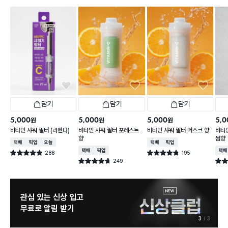
담기
담기
담기
5,000
5,000
5,000
5,0
원
원
원
비타민 샤워 필터 (라벤다)
비타민 샤워 필터 포레스트
비타민 샤워 필터 머스크 향
비타
향
썸향
택배배송
매장픽업
오늘배송
택배배송
매장픽업
택배배송
매장픽업
택배
288
195
별점 4.9점
별점 4.8점
건 작성
건 작성
249
별점 4.7점
별점 
건 작성
늦으면 품절 주의
8월 신상 예고
1
3