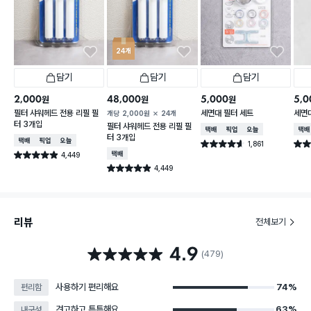
24개
담기
담기
담기
2,000
48,000
5,000
5,0
원
원
원
필터 샤워헤드 전용 리필 필
세면대 필터 세트
세면
개당
2,000
원
24개
터 3개입
필터 샤워헤드 전용 리필 필
택배배송
매장픽업
오늘배송
택배
터 3개입
택배배송
매장픽업
오늘배송
1,861
별점 4.6점
별점 
건 작성
4,449
택배배송
별점 4.9점
건 작성
4,449
별점 4.9점
건 작성
리뷰
전체보기
4.9
별점 4.9점
(479)
사용하기 편리해요
74%
편리함
견고하고 튼튼해요
63%
내구성