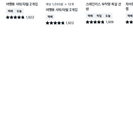
여행용 샤워 타월 2개입
스테인리스 부착형 욕실 선
자석형
개당
1,000
원
12개
반
랩
여행용 샤워 타월 2개입
택배배송
오늘배송
택배배송
매장픽업
오늘배송
택배
1,622
택배배송
별점 4.8점
건 작성
1,609
별점 4.8점
별점 
1,622
별점 4.8점
건 작성
건 작성