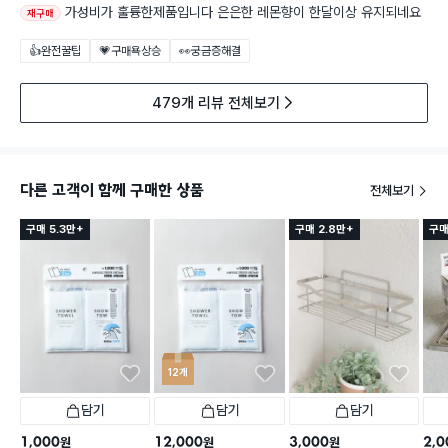
가성비가 훌륭한제품입니다 은은한 레몬향이 한달이상 유지되네요
재구매
👍완전꿀팁
💗구매욕상승
👀궁금증해결
479개 리뷰 전체보기
다른 고객이 함께 구매한 상품
전체보기
구매 5.3만+
구매 2.8만+
구매
12개
담기
담기
담기
1,000
12,000
3,000
2,0
원
원
원