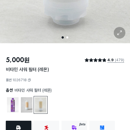
확대 보기
1
2
5,000
원
4.9
(479)
별점 4.9점
비타민 샤워 필터 (레몬)
품번 1026718
복사하기
옵션
비타민 샤워 필터 (레몬)
비타민 샤워 필터 (라벤다)
비타민 샤워 필터 체리블라썸향
비타민 샤워 필터 (레몬)
BETA