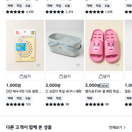
터 3개입
95 cm
X 9
택배배송
매장픽업
오늘배송
택배배송
매장픽업
오늘배송
택배배송
매장픽업
오늘배송
택배
4,436
2,414
1,438
별점 4.9점
별점 4.9점
별점 4.9점
별점 
건 작성
건 작성
건 작성
담기
담기
담기
1,000
3,000
5,000
1,0
원
원
원
NEW
간단 배수구망 시트 원형 중
긴 손잡이 욕실 바구니 대형
벨리곰 EVA 물 빠짐 욕실화
깔끔 
형 15매입
260~280 mm
50 
택배배송
매장픽업
오늘배송
택배배송
매장픽업
택배배송
택배
100
98
88
별점 4.9점
별점 4.9점
별점 4.9점
별점 
건 작성
건 작성
건 작성
다른 고객이 함께 본 상품
전체보기