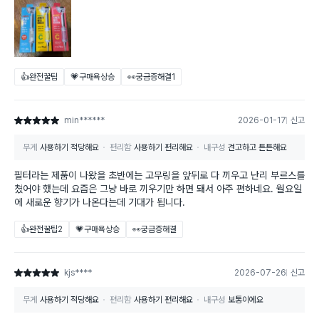
👍완전꿀팁
💗구매욕상승
👀궁금증해결
1
min******
2026-01-17
신고
별점 5점
무게
사용하기 적당해요
편리함
사용하기 편리해요
내구성
견고하고 튼튼해요
필터라는 제품이 나왔을 초반에는 고무링을 앞뒤로 다 끼우고 난리 부르스를
쳤어야 했는데 요즘은 그냥 바로 끼우기만 하면 돼서 아주 편하네요. 월요일
에 새로운 향기가 나온다는데 기대가 됩니다.
👍완전꿀팁
2
💗구매욕상승
👀궁금증해결
kjs****
2026-07-26
신고
별점 5점
무게
사용하기 적당해요
편리함
사용하기 편리해요
내구성
보통이에요