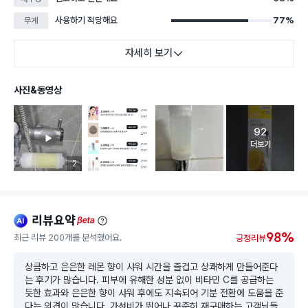
사용하기 적당해요
77%
무게
자세히 보기
사진&동영상
92
고객 리뷰 
더보기
리뷰 이미지 등록 개수
2
리뷰요약
ai
beta
98%
최근 리뷰 200개를 분석했어요.
긍정리뷰
상큼하고 은은한 레몬 향이 샤워 시간을 즐겁고 상쾌하게 만들어준다
는 후기가 많습니다. 피부에 유해한 성분 없이 비타민 C를 공급하는
듯한 효과와 은은한 향이 샤워 후에도 지속되어 기분 전환에 도움을 준
다는 의견이 많습니다. 가성비가 뛰어나 꾸준히 재구매하는 고객님들