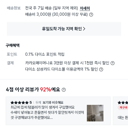
배송정보
전국 주 7일 배송 (일부 지역 제외)
자세히
배송비 3,000원 (30,000원 이상 무료)
휴일도착 가능 지역 확인
구매혜택
포인트
0.1% 다이소 포인트 적립
결제
카카오페이머니로 3만원 이상 결제 시 1천원 즉시 할인
다이소 삼성카드 다이소몰 이용금액의 1% 할인
4점 이상 리뷰가
92%
예요
5
두께
보기와 비슷해요
별점 5점
별점 5
최근에 집에 텀블러가 많이 생겨서 구입했어요
재구매
수세미 넣어놓고 흔들면서 씻다가 잘안씻겨서 이것저
것 구경해보다가 주문했어요
대는 
밑에 뽁뽁이(?)이 같은게 있어서 고정되고 좋아요!
스펀지
그래서