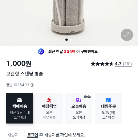
확대 보기
1
2
최근 한달
304명
이
구매했어요
30대 여성
이 가장 많이
구매했어요
1,000
원
4.7
(461)
최근 한달
304명
이
구매했어요
별점 4.7점
30대 여성
이 가장 많이
구매했어요
보관형 스탠딩 병솔
품번 1026403
복사하기
BETA
택배배송
매장픽업
오늘배송
대량주문
평균 3일 이내
오늘
오늘
8/18(화)
도착예정
픽업가능
도착예정
도착예정
배송지
로그인
후 배송지를 확인해 보세요.