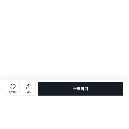
구매하기
1,209
45
로그인
온라인 다이소몰 1599-2211
온라인 다이소몰
다이소 매장 1522-4400
다이소 매장