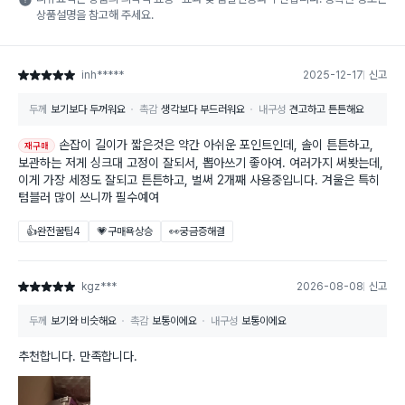
상품설명을 참고해 주세요.
inh*****
2025-12-17
신고
별점 5점
두께
보기보다 두꺼워요
촉감
생각보다 부드러워요
내구성
견고하고 튼튼해요
손잡이 길이가 짧은것은 약간 아쉬운 포인트인데, 솔이 튼튼하고,
재구매
보관하는 저게 싱크대 고정이 잘되서, 뽑아쓰기 좋아여. 여러가지 써봣는데,
이게 가장 세정도 잘되고 튼튼하고, 벌써 2개째 사용중입니다. 겨울은 특히
텀블러 많이 쓰니까 필수예여
👍완전꿀팁
4
💗구매욕상승
👀궁금증해결
kgz***
2026-08-08
신고
별점 5점
두께
보기와 비슷해요
촉감
보통이에요
내구성
보통이에요
추천합니다. 만족합니다.