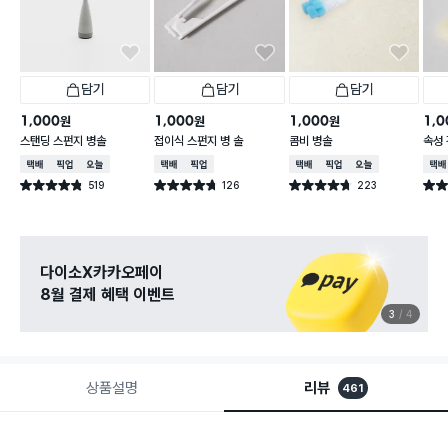
담기
담기
담기
1,000
1,000
1,000
1,0
원
원
원
스탠딩 스펀지 병솔
접이식 스펀지 병 솔
콤비 병솔
속성 
택배배송
매장픽업
오늘배송
택배배송
매장픽업
택배배송
매장픽업
오늘배송
택배
519
126
223
별점 4.8점
별점 4.7점
별점 4.7점
별점 
건 작성
건 작성
건 작성
다이소X카카오페이
8월 결제 혜택 이벤트
3
4
상품설명
리뷰
461