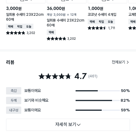
3,000
36,000
1,000
1,0
원
원
원
일회용 수세미 23X22cm
코코넛 수세미 4개입
교체형
개당
3,000
원
12개
60매
일회용 수세미 23X22cm
택배배송
매장픽업
오늘배송
택배
60매
택배배송
매장픽업
오늘배송
1,711
별점 4.5점
별점 
건 작성
3,202
택배배송
별점 4.8점
건 작성
3,202
별점 4.8점
건 작성
리뷰
전체보기
4.7
별점 4.7점
(461)
보통이에요
50%
촉감
보기와 비슷해요
82%
두께
보통이에요
59%
내구성
자세히 보기