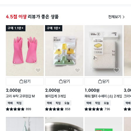
4.5점 이상
리뷰가 좋은 상품
전체보기
구매 1.1만+
구매 1만+
담기
담기
담기
2,000
2,000
1,000
3,0
원
원
원
고리 부착 고무장갑 M
봉지집게 3개입
파워 필터 수세미 (소) 2개입
크리넥
주 핑
택배배송
매장픽업
택배배송
매장픽업
오늘배송
택배배송
매장픽업
오늘배송
택배
899
858
796
별점 4.9점
별점 4.9점
별점 4.9점
별점 
건 작성
건 작성
건 작성