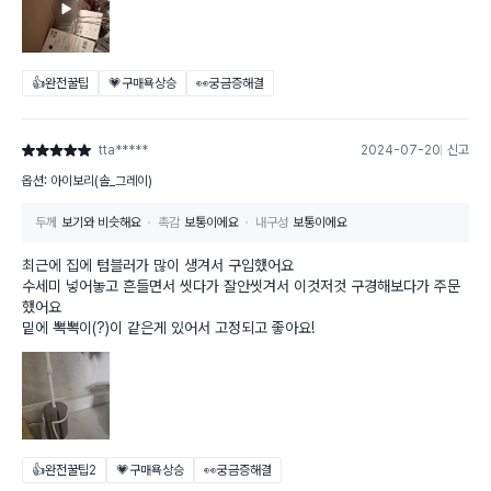
👍완전꿀팁
💗구매욕상승
👀궁금증해결
tta*****
2024-07-20
신고
별점 5점
옵션: 아이보리(솔_그레이)
두께
보기와 비슷해요
촉감
보통이에요
내구성
보통이에요
최근에 집에 텀블러가 많이 생겨서 구입했어요
수세미 넣어놓고 흔들면서 씻다가 잘안씻겨서 이것저것 구경해보다가 주문
했어요
밑에 뽁뽁이(?)이 같은게 있어서 고정되고 좋아요!
👍완전꿀팁
2
💗구매욕상승
👀궁금증해결