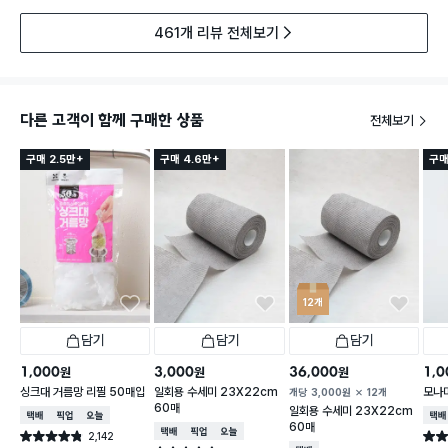
461개 리뷰 전체보기
다른 고객이 함께 구매한 상품
전체보기
구매 2.5만+
구매 4.6만+
구매
12개
담기
담기
담기
1,000
3,000
36,000
1,0
원
원
원
싱크대 거름망 리필 50매입
일회용 수세미 23X22cm
모나미
개당
3,000
원
12개
60매
일회용 수세미 23X22cm
택배배송
매장픽업
오늘배송
택배
60매
택배배송
매장픽업
오늘배송
2,142
별점 4.8점
별점 
건 작성