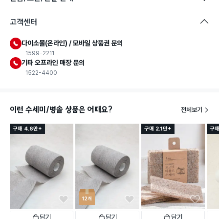
고객센터
다이소몰(온라인) / 모바일 상품권 문의
1599-2211
기타 오프라인 매장 문의
1522-4400
이런 수세미/병솔 상품은 어때요?
전체보기
구매 4.6만+
구매 2.1만+
구매
12개
담기
담기
담기