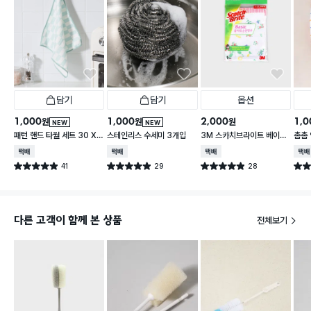
담기
담기
옵션
1,000
1,000
2,000
1,0
원
원
원
NEW
NEW
패턴 핸드 타월 세트 30 X
스테인리스 수세미 3개입
3M 스카치브라이트 베이직
촘촘 
30 cm 3개입
플라워 순면 행주
5 c
택배배송
택배배송
택배배송
택배
41
29
28
별점 4.9점
별점 4.9점
별점 4.9점
별점 
건 작성
건 작성
건 작성
다른 고객이 함께 본 상품
전체보기