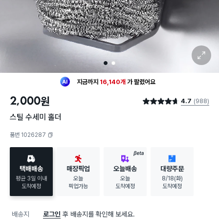
확대 보기
1
2
최근 한달
1,376명
이
구매했어요
지금까지
16,140개
가
팔렸어요
20대 여성
이 가장 많이
구매했어요
2,000
원
4.7
(988)
최근 한달
1,376명
이
구매했어요
별점 4.7점
지금까지
16,140개
가
팔렸어요
스틸 수세미 홀더
20대 여성
이 가장 많이
구매했어요
품번 1026287
복사하기
BETA
택배배송
매장픽업
오늘배송
대량주문
평균 3일 이내
오늘
오늘
8/18(화)
도착예정
픽업가능
도착예정
도착예정
배송지
로그인
후 배송지를 확인해 보세요.