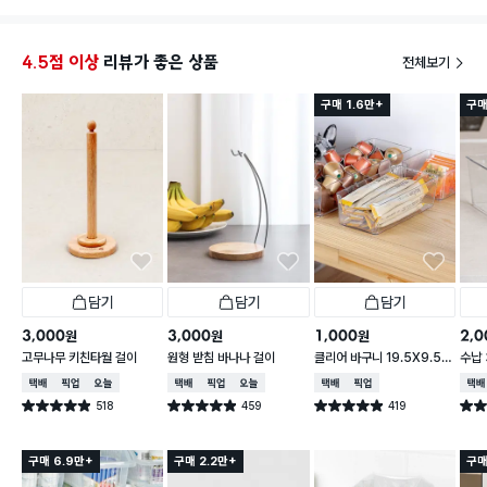
번은 1026287입니다.
​2. 실제 사용 후기 및 장점 💡
​완벽한 물빠짐 & 위생적인 관리: 공중에 붕 떠있는 형태
4.5점 이상
리뷰가 좋은 상품
전체보기
로 수전에 거치하는 방식이라, 설거지 후 수세미 물기가
싱크대 안쪽으로 자연스럽게 떨어집니다. 물때나 곰팡
구매 1.6만+
구매
이 걱정 없이 건조가 정말 잘 돼요!
​공간 활용도 UP: 싱크대 바닥면을 차지하지 않고 수전
공간을 활용하니까 싱크대를 훨씬 넓고 깔끔하게 쓸 수
있습니다.
​튼튼한 스틸 소재와 그레이 컬러: 흔들림 없이 안정적으
로 잡아주고, 튀지 않는 매트한 그레이 컬러라 주방 인
테리어와도 깔끔하게 잘 어우러집니다.
​넉넉한 수납 공간: 수세미 하나는 물론이고, 필요에 따
라 철수세미나 아크릴 수세미 등 2개까지 함께 거치할
수 있어 실용적이에요.
담기
담기
담기
​3. 아쉬운 점 및 설치 팁 ⚠️
​수전 두께 확인: 수전 기둥에 끼워서 고정하는 방식이다
3,000
3,000
1,000
2,0
원
원
원
보니, 집 수전의 두께나 모양에 따라 고정감이 살짝 다
고무나무 키친타월 걸이
원형 받침 바나나 걸이
클리어 바구니 19.5X9.5X
수납 
를 수 있습니다. 끼우실 때 위치를 잘 잡아주면 짱짱하
6.2cm
택배배송
매장픽업
오늘배송
택배배송
매장픽업
오늘배송
택배배송
매장픽업
택배
게 고정돼요!
518
459
419
별점 4.9점
별점 4.9점
별점 4.9점
별점 
​4. 총평
건 작성
건 작성
건 작성
2,000원으로 싱크대 물때 고민도 해결하고 공간도 넓
게 쓸 수 있게 됐습니다! 설거지 후 수세미 건조나 위생
구매 6.9만+
구매 2.2만+
구매
관리에 신경 쓰이시는 분들께 무조건 추천하고 싶은 주