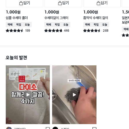
담기
담기
담기
1,000
1,000
1,000
1,5
원
원
원
심플 수세미 홀더
수세미걸이 그레이
흡착식 수세미 걸이
일본
보관랙
택배배송
매장픽업
오늘배송
택배배송
매장픽업
오늘배송
택배배송
매장픽업
오늘배송
택배
199
446
268
별점 4.5점
별점 4.7점
별점 4.5점
건 작성
건 작성
건 작성
별점 
오늘의 발견