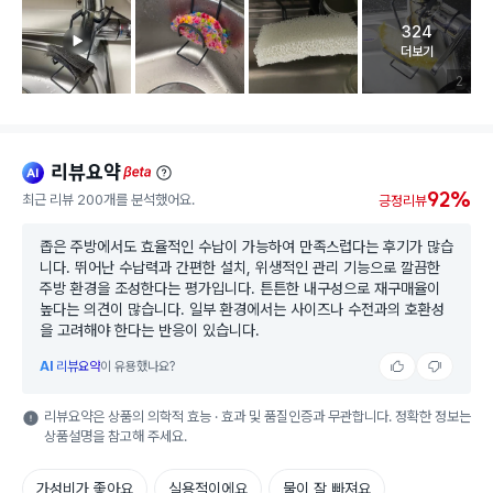
324
고객 리뷰 
더보기
리뷰 이미
2
리뷰요약
ai
beta
92%
최근 리뷰 200개를 분석했어요.
긍정리뷰
좁은 주방에서도 효율적인 수납이 가능하여 만족스럽다는 후기가 많습
니다. 뛰어난 수납력과 간편한 설치, 위생적인 관리 기능으로 깔끔한
주방 환경을 조성한다는 평가입니다. 튼튼한 내구성으로 재구매율이
높다는 의견이 많습니다. 일부 환경에서는 사이즈나 수전과의 호환성
을 고려해야 한다는 반응이 있습니다.
AI
리뷰요약
이 유용했나요?
리뷰요약은 상품의 의학적 효능 · 효과 및 품질인증과 무관합니다. 정확한 정보는
상품설명을 참고해 주세요.
가성비가 좋아요
실용적이에요
물이 잘 빠져요