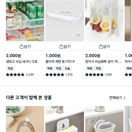
방 필수 꿀템입니다!
담기
담기
담기
2,000
1,000
2,000
1,0
원
원
원
냉장고 수납 바구니 5호
클리어 계란 용기10구
접이식 비닐봉투 걸이 15 X
자석 
16.5 cm
5 X
매장픽업
택배배송
매장픽업
오늘배송
택배배송
매장픽업
택배
1,244
1,215
1,150
별점 4.8점
별점 4.8점
별점 4.8점
별점 
건 작성
건 작성
건 작성
다른 고객이 함께 본 상품
전체보기