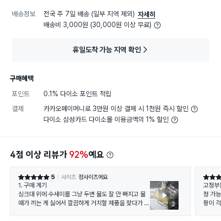
배송정보
전국 주 7일 배송 (일부 지역 제외)
자세히
배송비 3,000원 (30,000원 이상 무료)
휴일도착 가능 지역 확인
구매혜택
포인트
0.1% 다이소 포인트 적립
결제
카카오페이머니로 3만원 이상 결제 시 1천원 즉시 할인
다이소 삼성카드 다이소몰 이용금액의 1% 할인
4점 이상 리뷰가
92%
예요
5
사이즈
정사이즈에요
별점 5점
별점 5
​1. 구매 계기
고정부
싱크대 위에 수세미를 그냥 두면 물도 잘 안 빠지고 물
정 가
때가 끼는 게 싫어서 깔끔하게 거치할 제품을 찾다가 구
팡이 걱
2
매했습니다. 수전에 간편하게 고정하는 스틸 홀더가 2,
000원이라는 착한 가격에 나와서 바로 집어왔어요! 품