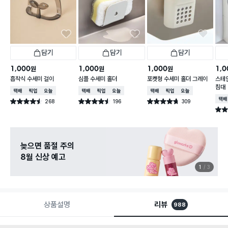
담기
담기
담기
1,000
1,000
1,000
1,0
원
원
원
흡착식 수세미 걸이
심플 수세미 홀더
포켓형 수세미 홀더 그레이
스테
침대
택배배송
매장픽업
오늘배송
택배배송
매장픽업
오늘배송
택배배송
매장픽업
오늘배송
택배
268
196
309
별점 4.5점
별점 4.5점
별점 4.7점
건 작성
건 작성
건 작성
별점 
늦으면 품절 주의
8월 신상 예고
1
3
상품설명
리뷰
988