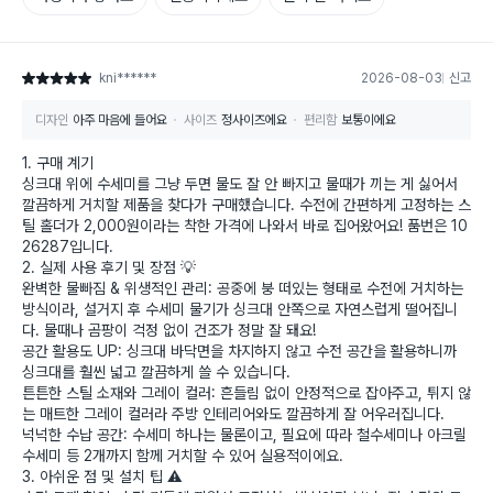
kni******
2026-08-03
신고
별점 5점
디자인
아주 마음에 들어요
사이즈
정사이즈에요
편리함
보통이에요
​1. 구매 계기
싱크대 위에 수세미를 그냥 두면 물도 잘 안 빠지고 물때가 끼는 게 싫어서
깔끔하게 거치할 제품을 찾다가 구매했습니다. 수전에 간편하게 고정하는 스
틸 홀더가 2,000원이라는 착한 가격에 나와서 바로 집어왔어요! 품번은 10
26287입니다.
​2. 실제 사용 후기 및 장점 💡
​완벽한 물빠짐 & 위생적인 관리: 공중에 붕 떠있는 형태로 수전에 거치하는
방식이라, 설거지 후 수세미 물기가 싱크대 안쪽으로 자연스럽게 떨어집니
다. 물때나 곰팡이 걱정 없이 건조가 정말 잘 돼요!
​공간 활용도 UP: 싱크대 바닥면을 차지하지 않고 수전 공간을 활용하니까
싱크대를 훨씬 넓고 깔끔하게 쓸 수 있습니다.
​튼튼한 스틸 소재와 그레이 컬러: 흔들림 없이 안정적으로 잡아주고, 튀지 않
는 매트한 그레이 컬러라 주방 인테리어와도 깔끔하게 잘 어우러집니다.
​넉넉한 수납 공간: 수세미 하나는 물론이고, 필요에 따라 철수세미나 아크릴
수세미 등 2개까지 함께 거치할 수 있어 실용적이에요.
​3. 아쉬운 점 및 설치 팁 ⚠️