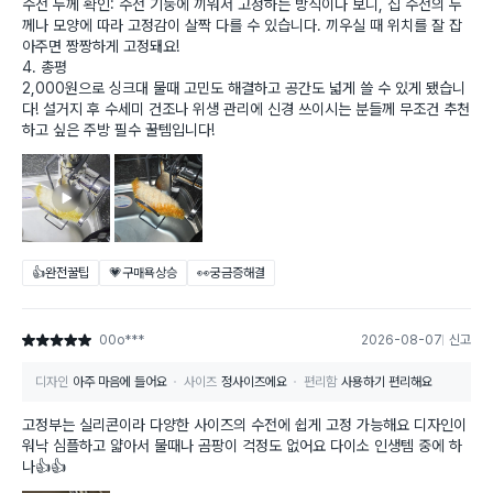
​수전 두께 확인: 수전 기둥에 끼워서 고정하는 방식이다 보니, 집 수전의 두
께나 모양에 따라 고정감이 살짝 다를 수 있습니다. 끼우실 때 위치를 잘 잡
아주면 짱짱하게 고정돼요!
​4. 총평
2,000원으로 싱크대 물때 고민도 해결하고 공간도 넓게 쓸 수 있게 됐습니
다! 설거지 후 수세미 건조나 위생 관리에 신경 쓰이시는 분들께 무조건 추천
하고 싶은 주방 필수 꿀템입니다!
👍완전꿀팁
💗구매욕상승
👀궁금증해결
00o***
2026-08-07
신고
별점 5점
디자인
아주 마음에 들어요
사이즈
정사이즈에요
편리함
사용하기 편리해요
고정부는 실리콘이라 다양한 사이즈의 수전에 쉽게 고정 가능해요 디자인이
워낙 심플하고 얇아서 물때나 곰팡이 걱정도 없어요 다이소 인생템 중에 하
나👍👍