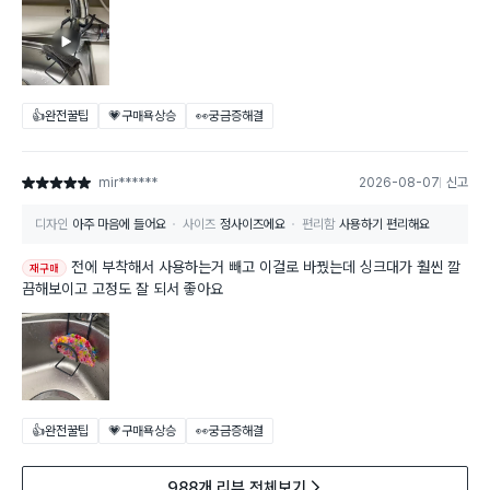
👍완전꿀팁
💗구매욕상승
👀궁금증해결
mir******
2026-08-07
신고
별점 5점
디자인
아주 마음에 들어요
사이즈
정사이즈에요
편리함
사용하기 편리해요
전에 부착해서 사용하는거 빼고 이걸로 바꿨는데 싱크대가 훨씬 깔
재구매
끔해보이고 고정도 잘 되서 좋아요
👍완전꿀팁
💗구매욕상승
👀궁금증해결
988개 리뷰 전체보기