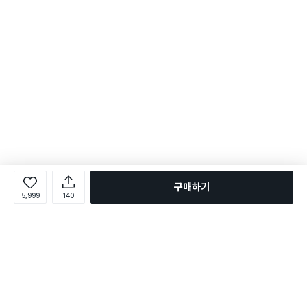
구매하기
5,999
140
로그인
온라인 다이소몰 1599-2211
온라인 다이소몰
다이소 매장 1522-4400
다이소 매장
평일 09:00 ~ 18:00
평일 09:00 ~ 18:00