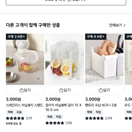
다른 고객이 함께 구매한 상품
전체보기
구매 2.6만+
구매 8.6만+
구매
담기
담기
담기
2,000
2,000
3,000
5,0
원
원
원
스테인리스 비닐봉지 스탠드
접이식 비닐봉투 걸이 15 X
팬트리 수납 바구니 3호
우드 
16.5 cm
택배배송
오늘배송
택배배송
매장픽업
택배
택배배송
매장픽업
2,111
2,119
별점 4.8점
별점 4.8점
별점 
건 작성
건 작성
1,150
별점 4.8점
68명 담는 중
건 작성