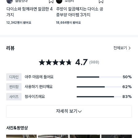
살림잇다
소정리
스
스
크
크
다이소와 함께라면 깔끔한 4
주방이 깔끔해지는 다이소 공
랩
랩
가지
중부양 아이템 3가지
12,342명
이 봤어요
18,664명
이 봤어요
리뷰
전체보기
4.7
별점 4.7점
(988)
아주 마음에 들어요
50%
디자인
사용하기 편리해요
62%
편리함
정사이즈에요
83%
사이즈
자세히 보기
사진&동영상