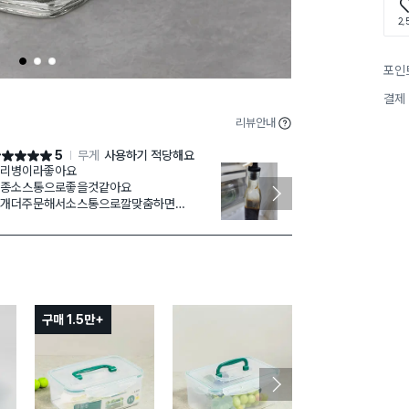
2,
1
2
3
포인
결제
리뷰안내
5
무게
사용하기 적당해요
점 5점
별점 5점
리병이라좋아요
아~모자라요 더 살껄 어느 음식
종소스통으로좋을것같아요
에 간장을 담
개더주문해서소스통으로깔맞춤하면
흐르지 않아서
방이훨씬깔끔해지고보기에도좋을것같아요
실리콘인지 부
려서 닫을때 
구매 1.5만+