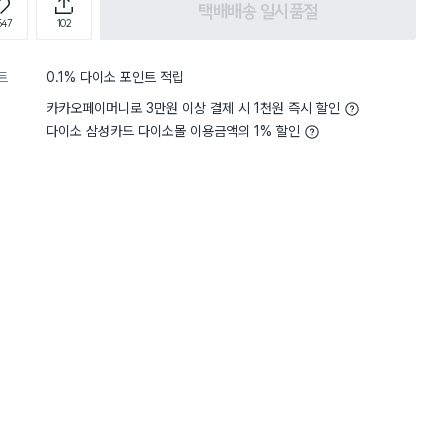
택배배송 일시품절
547
102
트
0.1% 다이소 포인트 적립
카카오페이머니로 3만원 이상 결제 시 1천원 즉시 할인
다이소 삼성카드 다이소몰 이용금액의 1% 할인
5
무게
사용하기 적당해요
5
무게
사용
별점 5점
점 갔더니 요병
용량이 큰 기름을 구매해서
아서 덜어쓰게 주는데 사용해보니
하게 됐어요. 원터치 뚜껑
 구매했어요 뚜껑 닫히는부분도
수 있을 거 같네요.
2
드러운 고무인지 몰라도 말랑거
편합니다