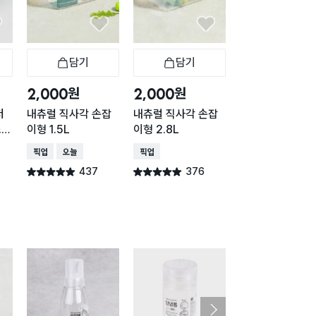
담기
담기
담기
바구니
장바구니
장바구니
장
원
원
원
2,000
2,000
5,000
저
내츄럴 직사각 손잡
내츄럴 직사각 손잡
네오플램 스마트
스카
이형 1.5L
이형 2.8L
밀폐 용기 원형 1.
매장픽업
오늘배송
매장픽업
택배배송
매장픽업
오
437
376
249
별점 4.9점
별점 4.9점
별점 4.9점
건 작성
건 작성
건 작