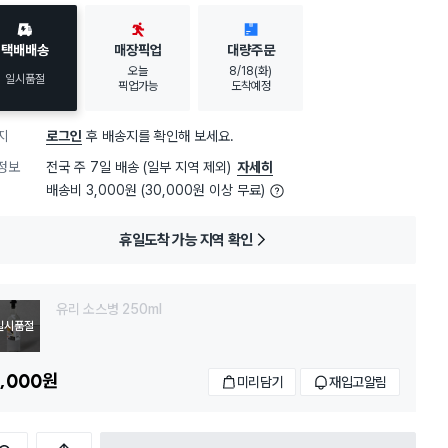
30대 여성
이 가장 많이
구매했어요
택배배송
매장픽업
대량주문
오늘
8/18(화)
일시품절
픽업가능
도착예정
지
로그인
후 배송지를 확인해 보세요.
정보
전국 주 7일 배송 (일부 지역 제외)
자세히
배송비 3,000원 (30,000원 이상 무료)
휴일도착 가능 지역 확인
유리 소스병 250ml
일시품절
,000
원
미리담기
재입고알림