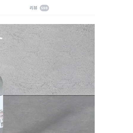
드
리뷰
598