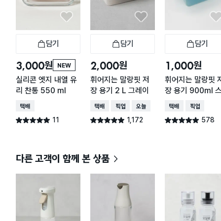
담기
담기
담기
장바구니
장바구니
장
원
원
원
3,000
2,000
1,000
NEW
실리콘 엣지 내열 유
휘어지는 말랑핏 저
휘어지는 말랑핏 
리 찬통 550 ml
장 용기 2 L 그레이
장 용기 900ml 
이블루
택배배송
택배배송
매장픽업
오늘배송
택배배송
매장픽업
11
1,172
578
별점 5.0점
별점 4.9점
별점 4.9점
건 작성
건 작성
건 작성
다른 고객이 함께 본 상품