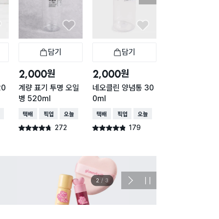
담기
담기
담기
바구니
장바구니
장바구니
장
원
원
원
2,000
2,000
1,000
20
계량 표기 투명 오일
네오클린 양념통 30
3가지 타입 유리
병 520ml
0ml
념병 150ml
배송
택배배송
매장픽업
오늘배송
택배배송
매장픽업
오늘배송
택배배송
매장픽업
272
179
35
별점 4.7점
별점 4.8점
별점 4.5점
건 작성
건 작성
건 작
이벤트
관심 
2
/
3
다
정
음
지
슬
라
이