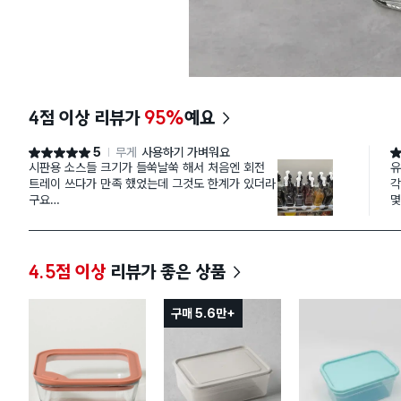
4점 이상 리뷰가
95%
예요
5
무게
사용하기 가벼워요
별점 5점
별
시판용 소스들 크기가 들쑥날쑥 해서 처음엔 회전
유
트레이 쓰다가 만족 했었는데 그것도 한계가 있더라
각
구요
몇
은근 공간 차지 많이 해서 고민하던중 적당한 크기
주
에 소스통 발견하고 정리 했더니
요리 할 맛 납니다ㅋㅋㅋ
4.5점 이상
리뷰가 좋은 상품
구매 5.6만+