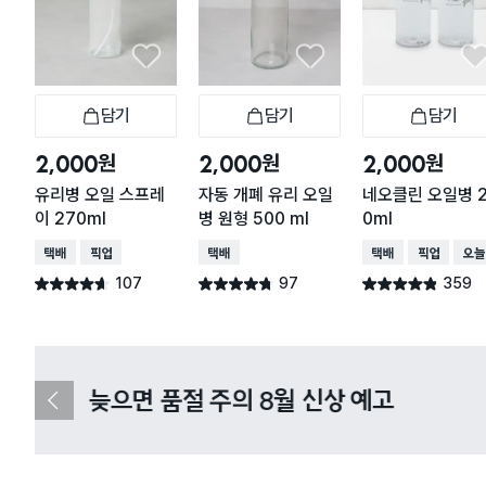
담기
담기
담기
장바구니
장바구니
장
원
원
원
2,000
2,000
2,000
유리병 오일 스프레
자동 개폐 유리 오일
네오클린 오일병 
이 270ml
병 원형 500 ml
0ml
택배배송
매장픽업
택배배송
택배배송
매장픽업
오늘
107
97
359
별점 4.6점
별점 4.7점
별점 4.8점
건 작성
건 작성
건 작성
다이소X카카오페이 8월 결제 혜택 
이
전
슬
라
이