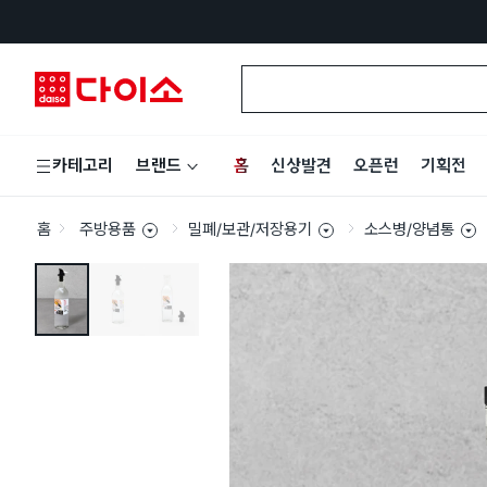
홈
신상발견
오픈런
기획전
카테고리
브랜드
홈
주방용품
밀폐/보관/저장용기
소스병/양념통