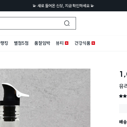
💫 새로 들어온 신상, 지금 확인하세요 💫
랭킹
별점5점
품절임박
뷰티
건강식품
1
유리
별점 
배송