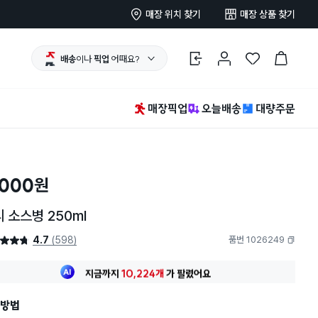
매장 위치 찾기
매장 상품 찾기
배송
이나
픽업
어때요?
로그인
마이페이지
찜 한 상품
장바구니
매장픽업
오늘배송
대량주문
,000
원
 소스병 250ml
4.7
(598)
품번 1026249
4.7점
복사하기
최근 한달
357명
이
구매했어요
지금까지
10,224개
가
팔렸어요
30대 여성
이 가장 많이
구매했어요
최근 한달
357명
이
구매했어요
방법
지금까지
10,224개
가
팔렸어요