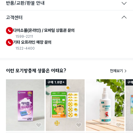
반품/교환/환불 안내
고객센터
다이소몰(온라인) / 모바일 상품권 문의
1599-2211
기타 오프라인 매장 문의
1522-4400
이런 모기방충제 상품은 어때요?
전체보기
구매 1.8만+
구매