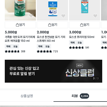
담기
담기
담기
5,000
2,000
3,000
1,0
원
원
원
가족용 아웃도어 모기기피제
모스넷 천연성분 모기 기피
모스넷 프리미엄 50ml
모기 
오프 에어로졸 150 ml
스프레이 60 ml
택배배송
오늘배송
택배
택배배송
오늘배송
택배배송
오늘배송
541
별점 4.7점
별점 
건 작성
308
725
별점 4.7점
별점 4.8점
건 작성
건 작성
관심 있는 신상 입고
무료로 알림 받기
3
3
상품설명
리뷰
3,255