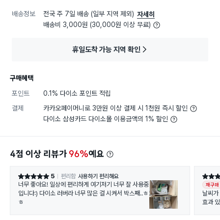
배송정보
전국 주 7일 배송 (일부 지역 제외)
자세히
배송비 3,000원 (30,000원 이상 무료)
휴일도착 가능 지역 확인
구매혜택
포인트
0.1% 다이소 포인트 적립
결제
카카오페이머니로 3만원 이상 결제 시 1천원 즉시 할인
다이소 삼성카드 다이소몰 이용금액의 1% 할인
4점 이상 리뷰가
96%
예요
5
편리함
사용하기 편리해요
별점 5점
별점 5
너무 좋아요! 일상에 편리하게 여기저기 너무 잘 사용중
재구매
입니다:) 다이소 러버라 너무 많은 걸 시켜서 박스째..ㅎ
날씨가
ㅎ
효과 있
감사합
많이 파