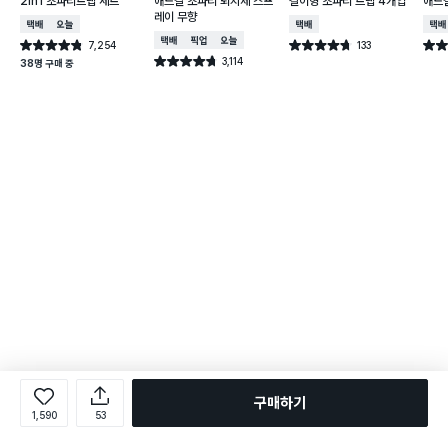
2in1 초파리트랩 세트
애드킬 초파리 퇴치제 스프
걸이형 초파리 트랩 4개입
애드킬
레이 무향
택배배송
오늘배송
택배배송
택배
택배배송
매장픽업
오늘배송
7,254
133
별점 4.8점
별점 4.7점
별점 
건 작성
건 작성
3,114
별점 4.7점
38명 구매 중
건 작성
구매하기
1,590
53