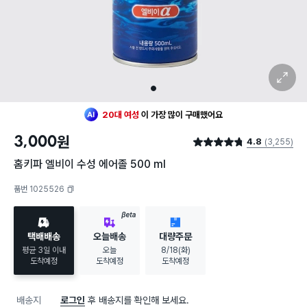
확대 보기
최근 한달
3,646명
이
구매했어요
1
지금까지
13,205개
가
팔렸어요
20대 여성
이 가장 많이
구매했어요
최근 한달
3,646명
이
구매했어요
3,000
원
4.8
(3,255)
지금까지
13,205개
가
팔렸어요
별점 4.8점
20대 여성
이 가장 많이
구매했어요
홈키파 엘비이 수성 에어졸 500 ml
품번 1025526
복사하기
BETA
택배배송
오늘배송
대량주문
평균 3일 이내
오늘
8/18(화)
도착예정
도착예정
도착예정
배송지
로그인
후 배송지를 확인해 보세요.