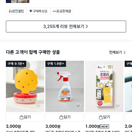
👍완전꿀팁
💗구매욕상승
👀궁금증해결
3,255개 리뷰 전체보기
다른 고객이 함께 구매한 상품
전체보기
구매 9.1만+
구매 1.9만+
구매
담기
담기
담기
2,000
3,000
1,000
2,0
원
원
원
NEW