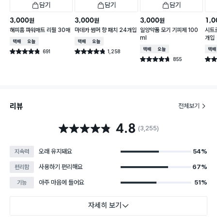
담기
담기
담기
3,000
3,000
3,000
1,0
원
원
원
해피홈 파워매트 리필 30매
마데카 썸머 향 패치 24개입
일양약품 모기 기피제 100
시트로
ml
개입
택배배송
오늘배송
택배배송
오늘배송
택배배송
오늘배송
택배
691
1,258
별점 4.8점
별점 4.8점
건 작성
건 작성
855
별점 4.7점
별점 
건 작성
리뷰
전체보기
4.8
별점 4.8점
(3,255)
오래 유지돼요
54%
지속력
사용하기 편리해요
67%
편리함
아주 마음에 들어요
51%
기능
자세히 보기