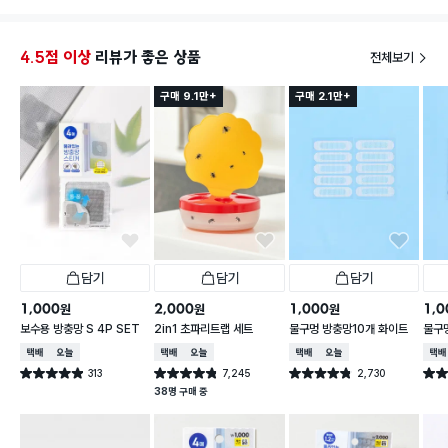
4.5점 이상
리뷰가 좋은 상품
전체보기
구매 9.1만+
구매 2.1만+
담기
담기
담기
1,000
2,000
1,000
1,0
원
원
원
보수용 방충망 S 4P SET
2in1 초파리트랩 세트
물구멍 방충망10개 화이트
물구
택배배송
오늘배송
택배배송
오늘배송
택배배송
오늘배송
택배
313
7,245
2,730
별점 4.9점
별점 4.8점
별점 4.8점
별점 
건 작성
건 작성
건 작성
38명 구매 중