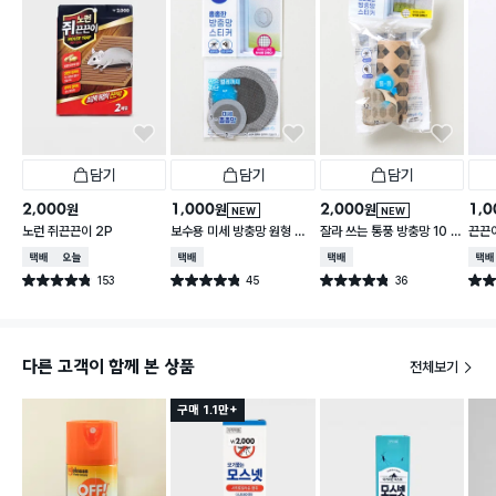
담기
담기
담기
2,000
1,000
2,000
1,0
원
원
원
NEW
NEW
노런 쥐끈끈이 2P
보수용 미세 방충망 원형 7
잘라 쓰는 통풍 방충망 10 c
끈끈이
cm 4개입
m X 1.2 m
택배배송
오늘배송
택배배송
택배배송
택배
153
45
36
별점 4.8점
별점 4.8점
별점 4.8점
별점 
건 작성
건 작성
건 작성
다른 고객이 함께 본 상품
전체보기
구매 1.1만+