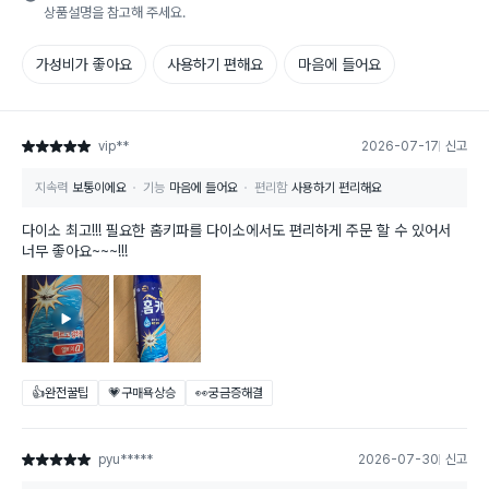
상품설명을 참고해 주세요.
가성비가 좋아요
사용하기 편해요
마음에 들어요
vip**
2026-07-17
신고
별점 5점
지속력
보통이에요
기능
마음에 들어요
편리함
사용하기 편리해요
다이소 최고!!! 필요한 홈키파를 다이소에서도 편리하게 주문 할 수 있어서
너무 좋아요~~~!!!
👍완전꿀팁
💗구매욕상승
👀궁금증해결
pyu*****
2026-07-30
신고
별점 5점