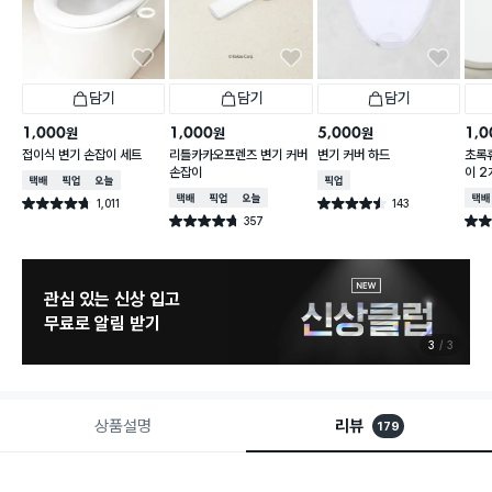
담기
담기
담기
1,000
1,000
5,000
1,0
원
원
원
접이식 변기 손잡이 세트
리틀카카오프렌즈 변기 커버
변기 커버 하드
초록
손잡이
이 2
택배배송
매장픽업
오늘배송
매장픽업
택배배송
매장픽업
오늘배송
택배
1,011
143
별점 4.7점
별점 4.5점
건 작성
건 작성
357
별점 4.7점
별점 
건 작성
관심 있는 신상 입고
무료로 알림 받기
3
3
상품설명
리뷰
179