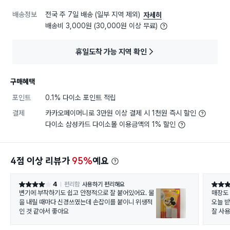
배송정보
전국 주 7일 배송 (일부 지역 제외)
자세히
배송비 3,000원 (30,000원 이상 무료)
휴일도착 가능 지역 확인
구매혜택
포인트
0.1% 다이소 포인트 적립
결제
카카오페이머니로 3만원 이상 결제 시 1천원 즉시 할인
다이소 삼성카드 다이소몰 이용금액의 1% 할인
4점 이상 리뷰가
95%
예요
4
편리함
사용하기 편리해요
별점 4점
별점 5
변기에 부착하기도 쉽고 안정적으로 잘 붙어있어요. 물
매장도 가까운데 추워
을 내릴 때마다 신경쓰였는데 손잡이를 붙이니 위생적
오늘 
인 것 같아서 좋아요
잘 사