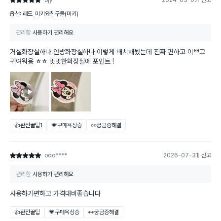
bjy****
2024-03-07
신고
별점 5점
옵션: 레드_미키와친구들(미키)
편리함
사용하기 편리해요
거실화장실하나 안방화장실하나 이렇게 배치해뒀는데 진짜 편하고 이쁘고
귀여워용 ㅎㅎ 밋밋한화장실에 포인트 !
👍완전꿀팁
1
💗구매욕상승
👀궁금증해결
odo****
2026-07-31
신고
별점 5점
편리함
사용하기 편리해요
사용하기편하고 가격대비좋습니다
👍완전꿀팁
💗구매욕상승
👀궁금증해결