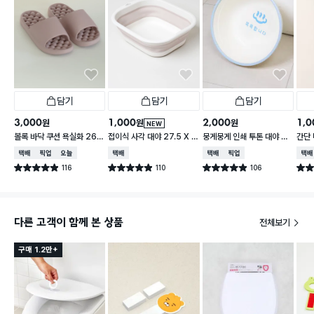
담기
담기
담기
3,000
1,000
2,000
1,0
원
원
원
NEW
볼록 바닥 쿠션 욕실화 260
접이식 사각 대야 27.5 X 2
뭉게뭉게 인쇄 투톤 대야 33
간단 
~280 mm
3 cm
cm
형 1
택배배송
매장픽업
오늘배송
택배배송
택배배송
매장픽업
택배
116
110
106
별점 4.9점
별점 4.9점
별점 4.9점
별점 
건 작성
건 작성
건 작성
다른 고객이 함께 본 상품
전체보기
구매 1.2만+