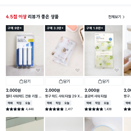
4.5점 이상
리뷰가 좋은 상품
전체보기
구매 9만+
구매 3.3만+
구매 1.8만+
담기
담기
담기
2,000
2,000
2,000
2,0
원
원
원
필터 샤워헤드 전용 리필 필
짱구 하드 샤워 타월 29 X
클로버 샤워 타월
짱구 
터 3개입
95 cm
X 9
택배배송
매장픽업
오늘배송
택배배송
매장픽업
오늘배송
택배배송
매장픽업
오늘배송
택배
4,446
2,417
1,438
별점 4.9점
별점 4.9점
별점 4.9점
별점 
건 작성
건 작성
건 작성