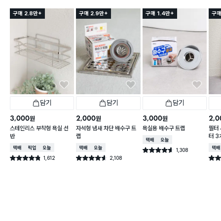
구매 2.8만+
구매 2.9만+
구매 1.4만+
구매
담기
담기
담기
3,000
2,000
3,000
2,0
원
원
원
스테인리스 부착형 욕실 선
자석형 냄새 차단 배수구 트
욕실용 배수구 트랩
필터 
반
랩
터 3
택배배송
오늘배송
택배배송
매장픽업
오늘배송
택배배송
오늘배송
택배
1,308
별점 4.6점
건 작성
1,612
2,108
별점 4.8점
별점 4.6점
별점 
건 작성
건 작성