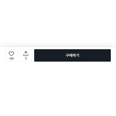
구매하기
593
11
로그인
온라인 다이소몰 1599-2211
온라인 다이소몰
다이소 매장 1522-4400
다이소 매장
평일 09:00 ~ 18:00
평일 09:00 ~ 18:00
주문조회
매장 상품 찾기
취소/교환/반품 신청
매장 위치 찾기