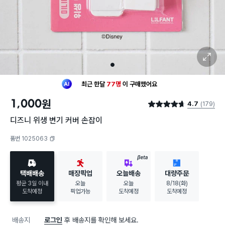
확대 보기
1
최근 한달
77명
이
구매했어요
30대 여성
이 가장 많이
구매했어요
1,000
원
4.7
(179)
최근 한달
77명
이
구매했어요
별점 4.7점
30대 여성
이 가장 많이
구매했어요
디즈니 위생 변기 커버 손잡이
품번 1025063
복사하기
BETA
택배배송
매장픽업
오늘배송
대량주문
평균 3일 이내
오늘
오늘
8/18(화)
도착예정
픽업가능
도착예정
도착예정
배송지
로그인
후 배송지를 확인해 보세요.