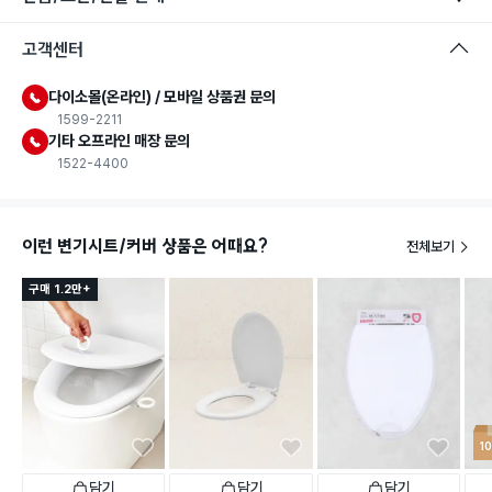
고객센터
다이소몰(온라인) / 모바일 상품권 문의
1599-2211
기타 오프라인 매장 문의
1522-4400
이런 변기시트/커버 상품은 어때요?
전체보기
구매 1.2만+
1
담기
담기
담기