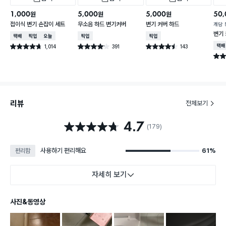
1,000
5,000
5,000
50,
원
원
원
접이식 변기 손잡이 세트
무소음 하드 변기커버
변기 커버 하드
개당
변기 
택배배송
매장픽업
오늘배송
매장픽업
매장픽업
1,014
391
143
택배
별점 4.7점
별점 4.1점
별점 4.5점
건 작성
건 작성
건 작성
별점 
리뷰
전체보기
4.7
별점 4.7점
(179)
사용하기 편리해요
61%
편리함
자세히 보기
사진&동영상