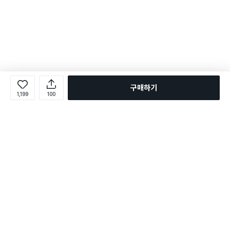
구매하기
1,199
100
로그인
온라인 다이소몰 1599-2211
온라인 다이소몰
다이소 매장 1522-4400
다이소 매장
평일 09:00 ~ 18:00
평일 09:00 ~ 18:00
주문조회
매장 상품 찾기
취소/교환/반품 신청
매장 위치 찾기
공지사항
1:1 문의
FAQ
고객센터