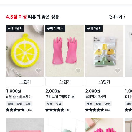
4.5점 이상
리뷰가 좋은 상품
전체보기
구매 2만+
구매 1.1만+
구매 1만+
담기
담기
담기
1,000
2,000
2,000
1,0
원
원
원
과일 손뜨개 수세미
고리 부착 고무장갑 M
봉지집게 3개입
파워 
택배배송
매장픽업
오늘배송
택배배송
매장픽업
택배배송
매장픽업
오늘배송
택배
1,156
884
850
별점 4.9점
별점 4.9점
별점 4.9점
별점 
건 작성
건 작성
건 작성