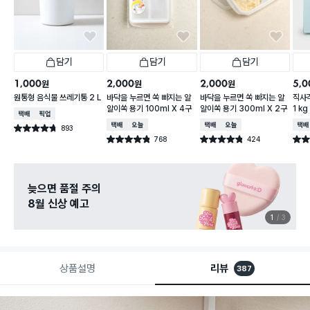
담기
담기
담기
1,000
2,000
2,000
5,0
원
원
원
원통형 음식물 쓰레기통 2 L
바닥을 누르면 쏙 빠지는 알
바닥을 누르면 쏙 빠지는 알
직사각
알이쏙 용기 100ml X 4구
알이쏙 용기 300ml X 2구
1 kg
택배배송
매장픽업
택배배송
오늘배송
택배배송
오늘배송
택배
893
별점 4.7점
건 작성
768
424
별점 4.8점
별점 4.8점
별점 
건 작성
건 작성
늦으면 품절 주의
8월 신상 예고
1
3
상품설명
리뷰
387