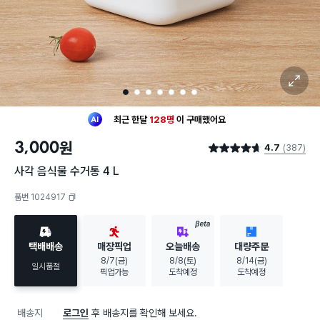
확대 보기
1
2
3
4
5
6
7
최근 한달
128명
이
구매했어요
20대 여성
이 가장 많이
구매했어요
3,000
원
4.7
(387)
최근 한달
128명
이
구매했어요
별점 4.7점
20대 여성
이 가장 많이
구매했어요
사각 음식물 수거통 4 L
품번 1024917
복사하기
BETA
택배배송
매장픽업
오늘배송
대량주문
8/7(금)
8/8(토)
8/14(금)
일시품절
픽업가능
도착예정
도착예정
배송지
로그인
후 배송지를 확인해 보세요.