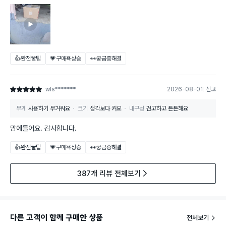
👍완전꿀팁
💗구매욕상승
👀궁금증해결
wls*******
2026-08-01
신고
별점 5점
무게
사용하기 무거워요
크기
생각보다 커요
내구성
견고하고 튼튼해요
맘에들어요. 감사합니다.
👍완전꿀팁
💗구매욕상승
👀궁금증해결
387개 리뷰 전체보기
다른 고객이 함께 구매한 상품
전체보기