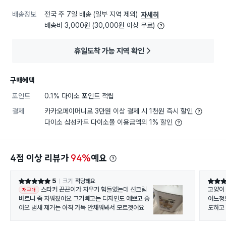
배송정보
전국 주 7일 배송 (일부 지역 제외)
자세히
배송비 3,000원 (30,000원 이상 무료)
휴일도착 가능 지역 확인
구매혜택
포인트
0.1% 다이소 포인트 적립
결제
카카오페이머니로 3만원 이상 결제 시 1천원 즉시 할인
다이소 삼성카드 다이소몰 이용금액의 1% 할인
4점 이상 리뷰가
94%
예요
5
크기
적당해요
별점 5점
별점 5
스타커 끈끈이가 지우기 힘들었는데 선크림
고양이
재구매
바르니 좀 지워졌어요 그거빼고는 디자인도 예쁘고 좋
어느정
아요 냄새 제거는 아직 가득 안채워봐서 모르겟어요
도하고