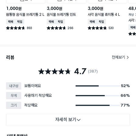
1,000
3,000
3,000
48,
원
원
원
원통형 음식물 쓰레기통 2 L
음식물 쓰레기통 민트
사각 음식물 휴지통 4 L
개당
사각 
택배배송
매장픽업
택배배송
매장픽업
택배배송
매장픽업
893
266
530
택배
별점 4.7점
별점 4.7점
별점 4.8점
건 작성
건 작성
건 작성
별점 
리뷰
전체보기
4.7
별점 4.7점
(387)
보통이에요
52%
내구성
사용하기 적당해요
66%
무게
적당해요
77%
크기
자세히 보기
사진&동영상