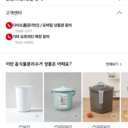
고객센터
다이소몰(온라인) / 모바일 상품권 문의
1599-2211
기타 오프라인 매장 문의
1522-4400
이런 음식물분리수거 상품은 어때요?
전체보기
1
일시품절
일시품절
담기
미리담기
미리담기