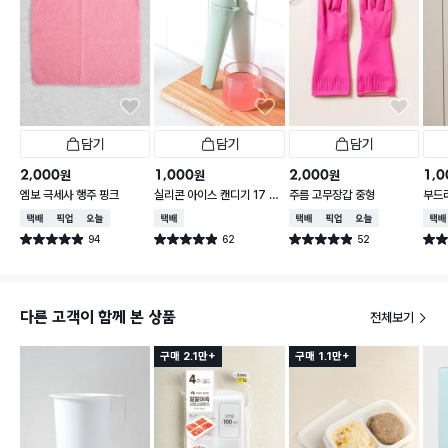
담기
담기
담기
2,000
1,000
2,000
1,0
원
원
원
엠보 극세사 행주 핑크
실리콘 아이스 캔디기 17 X
주름 고무장갑 중형
부드러
4 cm
0 c
택배배송
매장픽업
오늘배송
택배배송
택배배송
매장픽업
오늘배송
택배
94
62
52
별점 4.9점
별점 4.9점
별점 4.9점
별점 
건 작성
건 작성
건 작성
다른 고객이 함께 본 상품
전체보기
구매 2.1만+
구매 1.1만+