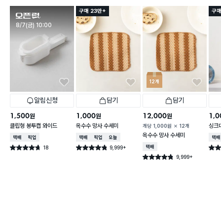
구매 23만+
구매
판매시작
8/7(금) 10:00
12개
알림신청
담기
담기
1,500
1,000
12,000
1,0
원
원
원
클립형 봉투캡 와이드
옥수수 망사 수세미
싱크
개당
1,000
원
12개
옥수수 망사 수세미
택배배송
매장픽업
택배배송
매장픽업
오늘배송
택배
18
9,999+
택배배송
별점 4.7점
별점 4.8점
별점 
건 작성
건 작성
9,999+
별점 4.8점
건 작성