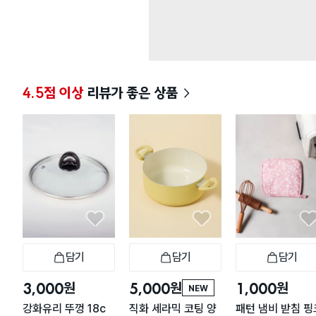
4.5점 이상
리뷰가 좋은 상품
담기
담기
담기
장바구니
장바구니
장
원
원
원
3,000
5,000
1,000
NEW
강화유리 뚜껑 18c
직화 세라믹 코팅 양
패턴 냄비 받침 핑