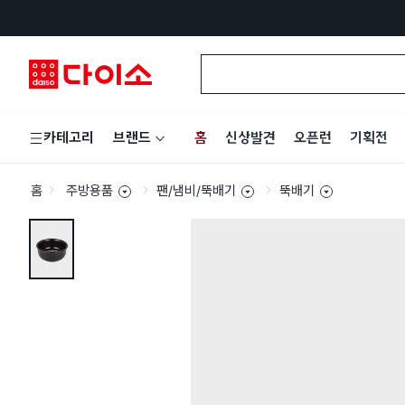
홈
신상발견
오픈런
기획전
카테고리
브랜드
홈
주방용품
팬/냄비/뚝배기
뚝배기