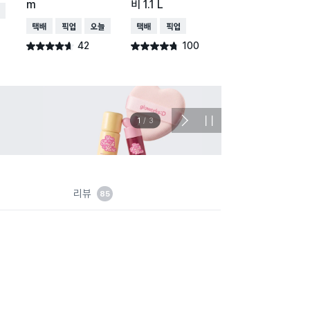
m
비 1.1 L
ml
배송
택배배송
매장픽업
오늘배송
택배배송
매장픽업
택배배송
매장픽업
42
100
72
별점 4.6점
별점 4.7점
별점 4.4점
건 작성
건 작성
건 작
이벤트
관심 
2
/
3
다
정
음
지
슬
라
이
드
리뷰
85