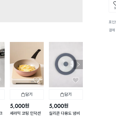
3
포인
결제
담기
담기
담기
바구니
장바구니
장바구니
장
원
원
원
5,000
5,000
5,000
크
세라믹 코팅 인덕션
실리콘 다용도 냄비
냄비 겸용 프라이