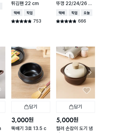
튀김팬 22 cm
뚜껑 22/24/26 그
8cm
배송
레이
택배배송
매장픽업
택배배송
매장픽업
오늘배송
택배배송
매장픽업
오
753
666
552
별점 4.8점
별점 4.8점
별점 4.8점
건 작성
건 작성
건 작
담기
담기
담기
바구니
장바구니
장바구니
장
원
원
원
3,000
5,000
5,000
m
뚝배기 3호 13.5 c
컬러 손잡이 도기 냄
뚜껑 도기 냄비 8