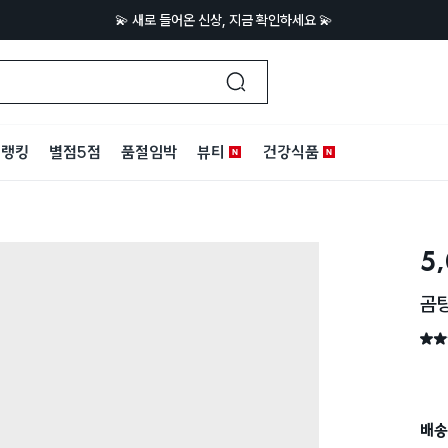
💫 새로 들어온 신상, 지금 확인하세요 💫
랭킹
별점5점
품절임박
뷰티
건강식품
5
곰탕
별점 
배송