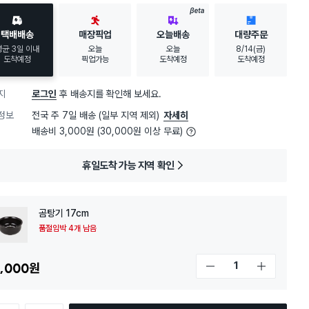
BETA
택배배송
매장픽업
오늘배송
대량주문
평균 3일 이내
오늘
오늘
8/14(금)
도착예정
픽업가능
도착예정
도착예정
지
로그인
후 배송지를 확인해 보세요.
정보
전국 주 7일 배송 (일부 지역 제외)
자세히
배송비 3,000원 (30,000원 이상 무료)
휴일도착 가능 지역 확인
곰탕기 17cm
품절임박 4개 남음
,000
원
개수 감소
개수 증가