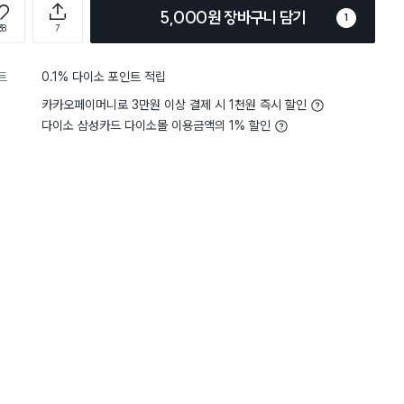
5,000원 장바구니 담기
1
38
7
트
0.1% 다이소 포인트 적립
카카오페이머니로 3만원 이상 결제 시 1천원 즉시 할인
다이소 삼성카드 다이소몰 이용금액의 1% 할인
담기
담기
담기
바구니
장바구니
장바구니
장
원
원
원
5,000
5,000
5,000
팬 1
직화용 세라믹 코팅
16/18/20 실리콘 냄
인덕션 겸용 알