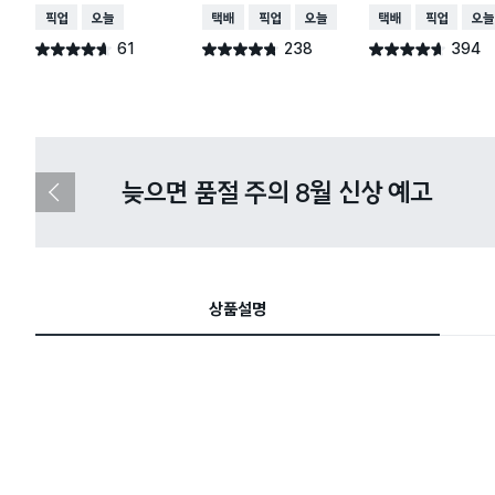
매장픽업
오늘배송
택배배송
매장픽업
오늘배송
택배배송
매장픽업
오늘
61
238
394
별점 4.6점
별점 4.7점
별점 4.6점
건 작성
건 작성
건 작성
다이소X카카오페이 8월 결제 혜택 
이
전
슬
라
이
드
상품설명