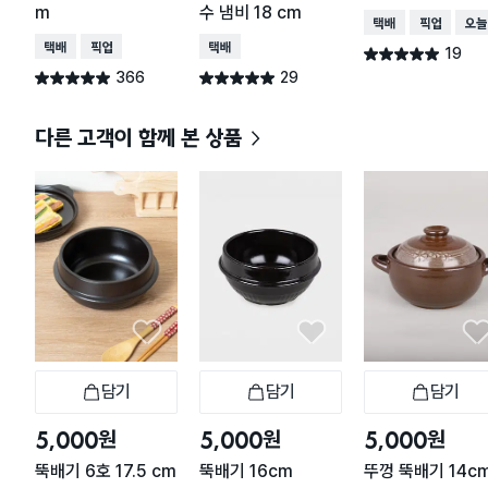
m
수 냄비 18 cm
택배배송
매장픽업
오늘
택배배송
매장픽업
택배배송
19
별점 4.9점
건 작성
366
29
별점 4.9점
별점 4.9점
건 작성
건 작성
다른 고객이 함께 본 상품
담기
담기
담기
장바구니
장바구니
장
원
원
원
5,000
5,000
5,000
뚝배기 6호 17.5 cm
뚝배기 16cm
뚜껑 뚝배기 14c