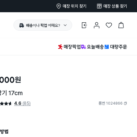
매장 위치 찾기
매장 상품 찾기
배송
이나
픽업
어때요?
로그인
마이페이지
찜 한 상품
장바구니
매장픽업
오늘배송
대량주문
,000
원
기 17cm
4.6
(85)
품번 1024866
4.6점
복사하기
방법