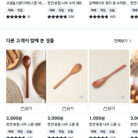
고급올스텐디저트스푼 16.5
천연 옻칠 나무 수저 세트
순백화이트 종지 겸 수저받
천연 
cm
침
택배배송
매장픽업
택배배송
매장픽업
오늘배송
택배배송
매장픽업
오늘배송
택배
16
556
465
별점 4.9점
별점 4.8점
별점 4.8점
별점 
건 작성
건 작성
건 작성
다른 고객이 함께 본 상품
전체보기
담기
담기
담기
2,000
2,000
1,000
2,0
원
원
원
천연 옻칠 나무 스푼 대형
천연 옻칠 나무 스푼 중
천연 옻칠 나무 스푼 소
천연 
택배배송
매장픽업
오늘배송
택배배송
매장픽업
오늘배송
택배배송
매장픽업
오늘배송
택배
443
100
205