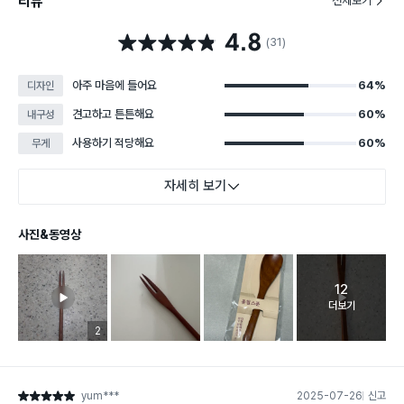
리뷰
전체보기
4.8
별점 4.8점
(31)
아주 마음에 들어요
64%
디자인
견고하고 튼튼해요
60%
내구성
사용하기 적당해요
60%
무게
자세히 보기
사진&동영상
12
고객 리뷰 
더보기
리뷰 이미지 등록 개수
2
yum***
2025-07-26
신고
별점 5점