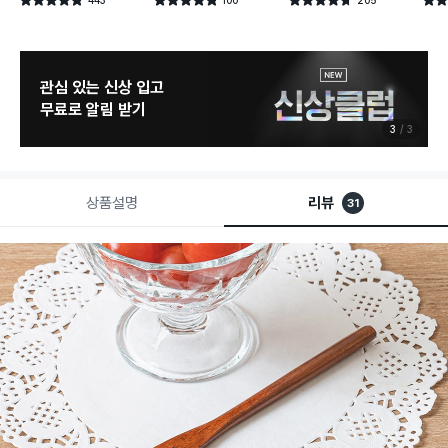
별점 4.8점
별점 4.8점
별점 4.7점
별점 
건 작성
건 작성
건 작성
관심 있는 신상 입고
무료로 알림 받기
3
3
상품설명
리뷰
31