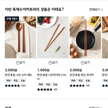
이런 목제수저커트러리 상품은 어때요?
전체보기
구매 1만+
담기
담기
담기
3,000
1,000
2,000
2,0
원
원
원
천연 옻칠 나무 수저 세트
천연 옻칠 나무젓가락 23c
천연 옻칠 튀김 젓가락
천연 
m
택배배송
매장픽업
오늘배송
택배배송
매장픽업
오늘배송
택배
택배배송
매장픽업
오늘배송
560
461
별점 4.8점
별점 4.7점
별점 
건 작성
건 작성
491
별점 4.7점
건 작성