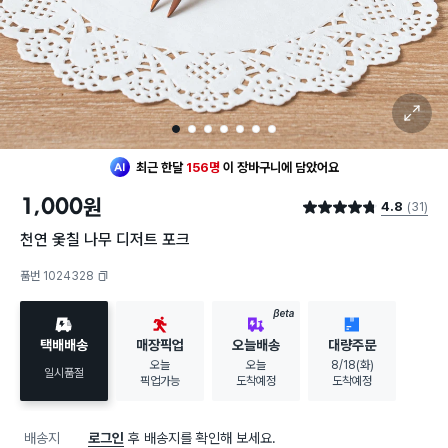
확대 보기
1
2
3
4
5
6
7
최근 한달
156명
이
장바구니에 담았어요
20대 여성
이 가장 많이
구매했어요
최근 한달
156명
이
장바구니에 담았어요
1,000
원
4.8
(31)
20대 여성
이 가장 많이
구매했어요
별점 4.8점
천연 옻칠 나무 디저트 포크
품번 1024328
복사하기
BETA
택배배송
매장픽업
오늘배송
대량주문
오늘
오늘
8/18(화)
일시품절
픽업가능
도착예정
도착예정
배송지
로그인
후 배송지를 확인해 보세요.