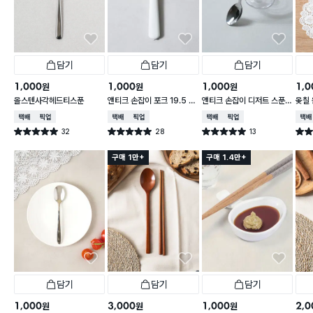
담기
담기
담기
1,000
1,000
1,000
1,0
원
원
원
올스텐사각헤드티스푼
앤티크 손잡이 포크 19.5 c
앤티크 손잡이 디저트 스푼 1
옻칠 
m
6 cm
cm
택배배송
매장픽업
택배배송
매장픽업
택배배송
매장픽업
택배
32
28
13
별점 5.0점
별점 5.0점
별점 5.0점
별점 
건 작성
건 작성
건 작성
구매 1만+
구매 1.4만+
담기
담기
담기
1,000
3,000
1,000
2,0
원
원
원