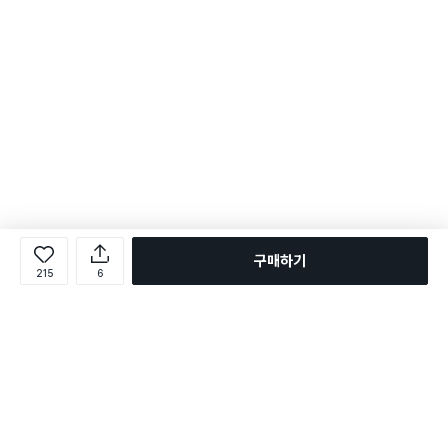
구매하기
215
6
로그인
온라인 다이소몰 1599-2211
온라인 다이소몰
다이소 매장 1522-4400
다이소 매장
평일 09:00 ~ 18:00
평일 09:00 ~ 18:00