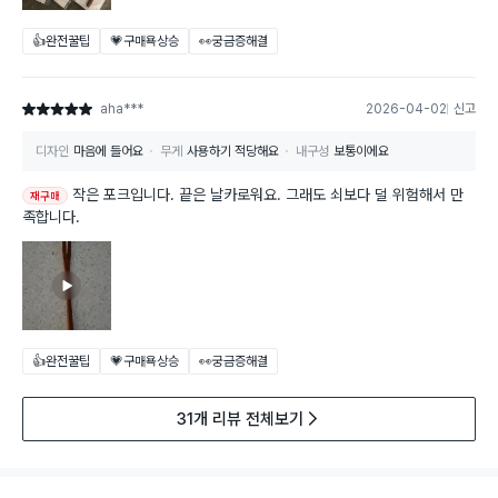
👍완전꿀팁
💗구매욕상승
👀궁금증해결
aha***
2026-04-02
신고
별점 5점
디자인
마음에 들어요
무게
사용하기 적당해요
내구성
보통이에요
작은 포크입니다. 끝은 날카로워요. 그래도 쇠보다 덜 위험해서 만
재구매
족합니다.
👍완전꿀팁
💗구매욕상승
👀궁금증해결
31개 리뷰 전체보기