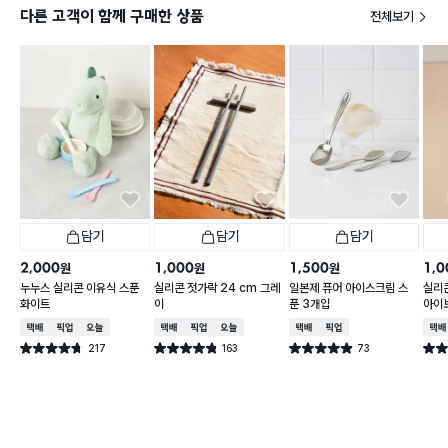
다른 고객이 함께 구매한 상품
전체보기
담기
담기
담기
2,000
1,000
1,500
1,0
원
원
원
누누스 실리콘 이유식 스푼
실리콘 젓가락 24 cm 그레
일본제 퓨어 아이스크림 스
실리콘
화이트
이
푼 3개입
아이
택배배송
매장픽업
오늘배송
택배배송
매장픽업
오늘배송
택배배송
매장픽업
택배
217
163
73
별점 4.7점
별점 4.8점
별점 4.9점
별점 
건 작성
건 작성
건 작성