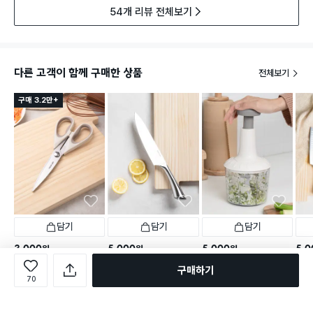
54개 리뷰 전체보기
다른 고객이 함께 구매한 상품
전체보기
구매 3.2만+
담기
담기
담기
3,000
5,000
5,000
5,0
원
원
원
[100만개 판매] 네오플램 T
네오플램 올스텐 식도
푸시형 야채 다지기 대형
네오
구매하기
PE 핸들 스테인리스 주방 가
70
택배배송
매장픽업
오늘배송
택배배송
매장픽업
택배
위
택배배송
매장픽업
오늘배송
743
169
별점 4.9점
별점 4.7점
별점 
건 작성
건 작성
3,821
별점 4.8점
건 작성