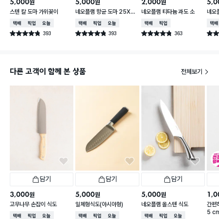
5,000
5,000
2,000
5,0
원
원
원
스텐 칼 도마 가위꽂이
네오플램 항균 도마 25X3
네오플램 티타늄 과도 소
네오
6cm
형
택배배송
매장픽업
오늘배송
택배배송
매장픽업
오늘배송
택배배송
매장픽업
택배
393
393
363
별점 4.8점
별점 4.8점
별점 4.8점
별점 
건 작성
건 작성
건 작성
다른 고객이 함께 본 상품
전체보기
담기
담기
담기
3,000
5,000
5,000
1,0
원
원
원
고무나무 손잡이 식도
일체형식도(아시아형)
네오플램 올스텐 식도
간편하
5 c
택배배송
매장픽업
오늘배송
택배배송
매장픽업
오늘배송
택배배송
매장픽업
오늘배송