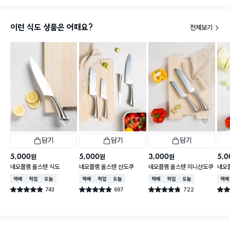
이런 식도 상품은 어때요?
전체보기
담기
담기
담기
5,000
5,000
3,000
5,0
원
원
원
네오플램 올스텐 식도
네오플램 올스텐 산도쿠
네오플램 올스텐 미니산도쿠
네오
택배배송
매장픽업
오늘배송
택배배송
매장픽업
오늘배송
택배배송
매장픽업
오늘배송
택배
743
697
722
별점 4.9점
별점 4.9점
별점 4.8점
별점 
건 작성
건 작성
건 작성