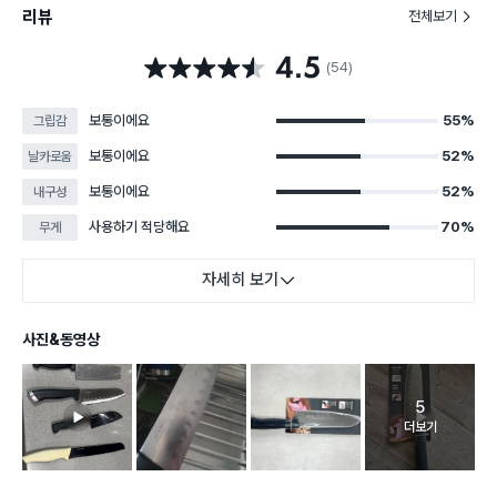
리뷰
전체보기
4.5
별점 4.5점
(54)
보통이에요
55%
그립감
보통이에요
52%
날카로움
보통이에요
52%
내구성
사용하기 적당해요
70%
무게
자세히 보기
사진&동영상
5
고객 리뷰 
더보기