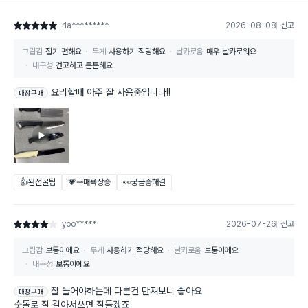
rla*********
2026-08-08
신고
별점 5점
그립감
잡기 편해요
무게
사용하기 적당해요
날카로움
매우 날카로워요
내구성
견고하고 튼튼해요
요리할때 아주 잘 사용중입니다!!
매장구매
👍완전꿀팁
💗구매욕상승
👀궁금증해결
yoo*****
2026-07-26
신고
별점 4점
그립감
보통이에요
무게
사용하기 적당해요
날카로움
보통이에요
내구성
보통이에요
잘 들어야하는데 다른건 만져보니 좋아요
매장구매
숫돌로 잘 갈아서쓰면 잘들겠죠