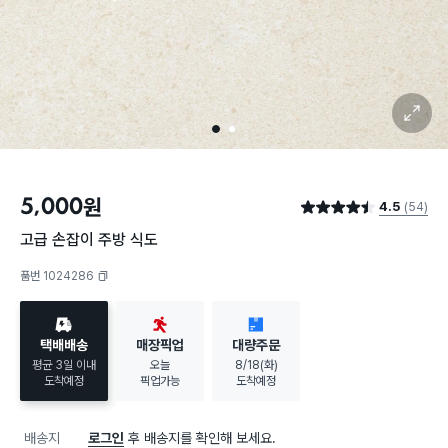
확대 보기
1
2
5,000
원
4.5
(54)
별점 4.5점
고급 손잡이 주방 식도
품번 1024286
복사하기
택배배송
매장픽업
대량주문
평균 3일 이내
오늘
8/18(화)
도착예정
픽업가능
도착예정
배송지
로그인
후 배송지를 확인해 보세요.