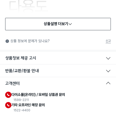
상품설명 더보기
식품용 기구
식품용 기구: 식품위생법에서 정한 규격에 따라 제조되어 식품 또
상품 정보에 문제가 있나요?
신고
는 식품첨가물에 사용할 수 있는 식품용기구라는 표시입니다.
상품정보 제공 고시
반품/교환/환불 안내
고객센터
다이소몰(온라인) / 모바일 상품권 문의
1599-2211
기타 오프라인 매장 문의
1522-4400