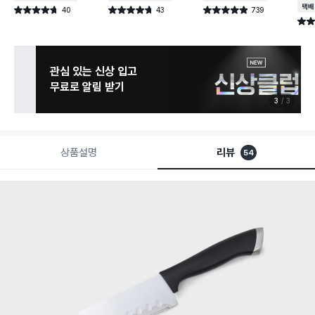
택배
40
43
739
별점 4.7점
별점 4.7점
별점 4.9점
건 작성
건 작성
건 작성
별점 
관심 있는 신상 입고
무료로 알림 받기
3
3
상품설명
리뷰
54