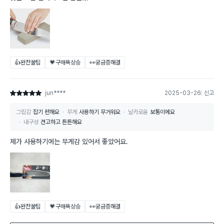
👍완전꿀팁
💗구매욕상승
👀궁금증해결
jun****
2025-03-26
신고
별점 5점
그립감
잡기 편해요
무게
사용하기 무거워요
날카로움
보통이에요
내구성
견고하고 튼튼해요
제가 사용하기에는 무게감 있어서 좋았어요.
👍완전꿀팁
💗구매욕상승
👀궁금증해결