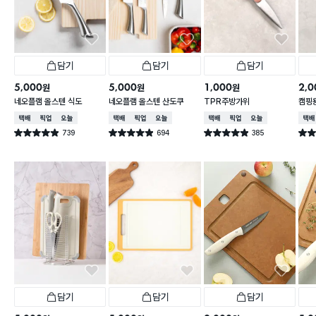
담기
담기
담기
5,000
5,000
1,000
2,0
원
원
원
네오플램 올스텐 식도
네오플램 올스텐 산도쿠
TPR주방가위
캠핑용
함
택배배송
매장픽업
오늘배송
택배배송
매장픽업
오늘배송
택배배송
매장픽업
오늘배송
택배
739
694
385
별점 4.9점
별점 4.9점
별점 4.9점
별점 
건 작성
건 작성
건 작성
담기
담기
담기