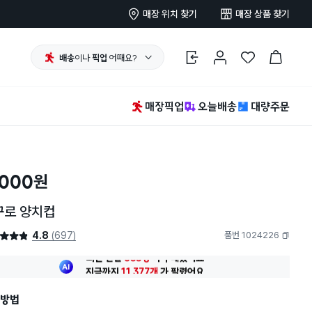
매장 위치 찾기
매장 상품 찾기
배송
이나
픽업
어때요?
로그인
마이페이지
찜 한 상품
장바구니
매장픽업
오늘배송
대량주문
,000
원
꾸로 양치컵
4.8
(697)
품번 1024226
4.8점
복사하기
최근 한달
655명
이
구매했어요
지금까지
11,377개
가
팔렸어요
30대 여성
이 가장 많이
구매했어요
최근 한달
655명
이
구매했어요
방법
지금까지
11,377개
가
팔렸어요