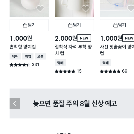
담기
담기
담기
장바구니
장바구니
장
원
원
원
1,000
2,000
1,000
NEW
NEW
흡착형 양치컵
접착식 자석 부착 양
사선 칫솔꽂이 양
치 컵
컵
택배배송
매장픽업
오늘배송
택배배송
택배배송
331
별점 4.4점
건 작성
15
69
별점 4.8점
별점 4.8점
건 작성
건 작성
다이소X카카오페이 8월 결제 혜택 
이
전
슬
라
이
드