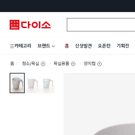
홈
신상발견
오픈런
기획전
카테고리
브랜드
홈
청소/욕실
욕실용품
양치컵