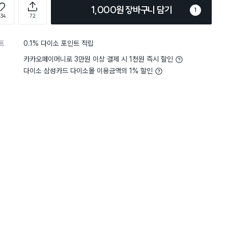
1,000원 장바구니 담기
1
134
72
트
0.1% 다이소 포인트 적립
카카오페이머니로 3만원 이상 결제 시 1천원 즉시 할인
다이소 삼성카드 다이소몰 이용금액의 1% 할인
4
크기
적당해요
5
크기
생각
별점 5점
 거꾸로 양치컵은 가격이 정말
입에 닿는 부분이
재구매
용하기 편리하고 위생적이라 만
롭고 어떤 부분은 날카로워
컵과 거치대가 분리돼서 세척하기
그래도 가격이 싸서 잘 사
 후에는 거꾸로 걸어서 물이 고이
 마르니까 물때 걱정이 전혀 없