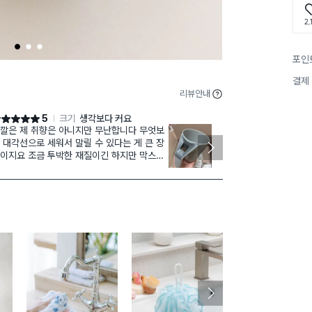
2,
1
2
3
포인
결제
리뷰안내
5
크기
생각보다 커요
점 5점
별점 4점
깔은 제 취향은 아니지만 무난합니다 무엇보
다이소
재구매
 대각선으로 세워서 말릴 수 있다는 게 큰 장
저렴한데도 사
이지요 조금 투박한 재질이긴 하지만 막스기
족스러워요. 
 편할 것 같아요 일단 칫솔꽂이 겸용이라 간
도 쉽고, 사용
 해요
지 않고 빠르게
네요.