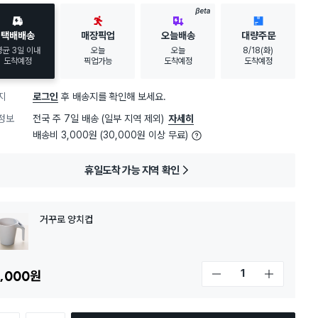
30대 여성
이 가장 많이
구매했어요
BETA
택배배송
매장픽업
오늘배송
대량주문
평균 3일 이내
오늘
오늘
8/18(화)
도착예정
픽업가능
도착예정
도착예정
지
로그인
후 배송지를 확인해 보세요.
정보
전국 주 7일 배송 (일부 지역 제외)
자세히
배송비 3,000원 (30,000원 이상 무료)
휴일도착 가능 지역 확인
거꾸로 양치컵
,000
원
개수 감소
개수 증가