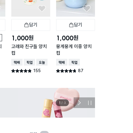
담기
담기
담기
바구니
장바구니
장바구니
장
원
원
원
1,000
1,000
1,000
치
고래와 친구들 양치
뭉게뭉게 이중 양치
입체형 동물 모양
컵
컵
치 컵
택배배송
매장픽업
오늘배송
택배배송
매장픽업
택배배송
매장픽업
155
87
118
별점 4.8점
별점 4.7점
별점 4.8점
건 작성
건 작성
건 작
이벤트
관심 
2
/
3
다
정
음
지
슬
라
이
드