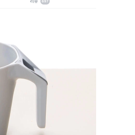
리뷰
697