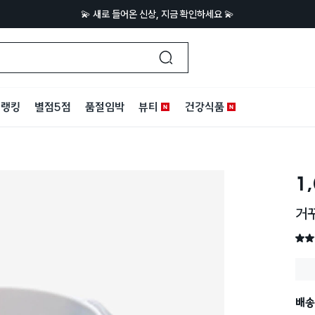
💫 새로 들어온 신상, 지금 확인하세요 💫
랭킹
별점5점
품절임박
뷰티
건강식품
1
거
별점 
배송