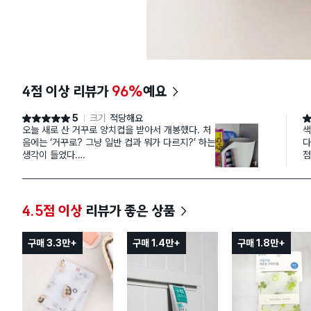
4점 이상 리뷰가
96%
예요
5
크기
적당해요
별점 5점
별
오늘 새로 산 거꾸로 양치컵을 받아서 개봉했다. 처
색
음에는 ‘거꾸로? 그냥 일반 컵과 뭐가 다르지?’ 하는
다
생각이 들었다.
점
컵을 손에 들어보니, 바닥이 살짝 오목하게 디자인
는
되어 있어 놓으면 자동으로 물이 빠지도록 설계된
편
걸 알 수 있었다.
4.5점 이상
리뷰가 좋은 상품
구매 3.3만+
구매 1.4만+
구매 1.8만+