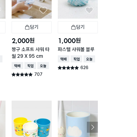
담기
담기
담기
바구니
장바구니
장바구니
장
원
원
원
2,000
1,000
1,000
짱구 소프트 샤워 타
파스텔 샤워볼 블루
파스텔 샤워볼 핑
월 29 X 95 cm
배송
택배배송
매장픽업
오늘배송
택배배송
매장픽업
오
택배배송
매장픽업
오늘배송
626
621
별점 4.9점
별점 4.9점
건 작성
건 작
707
별점 4.9점
건 작성