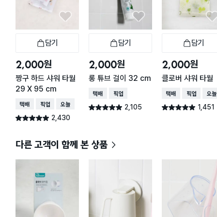
담기
담기
담기
장바구니
장바구니
장
원
원
원
2,000
2,000
2,000
짱구 하드 샤워 타월
롱 튜브 걸이 32 cm
클로버 샤워 타월
29 X 95 cm
택배배송
매장픽업
택배배송
매장픽업
오늘
택배배송
매장픽업
오늘배송
2,105
1,451
별점 4.9점
별점 4.9점
건 작성
건 작성
2,430
별점 4.9점
건 작성
다른 고객이 함께 본 상품