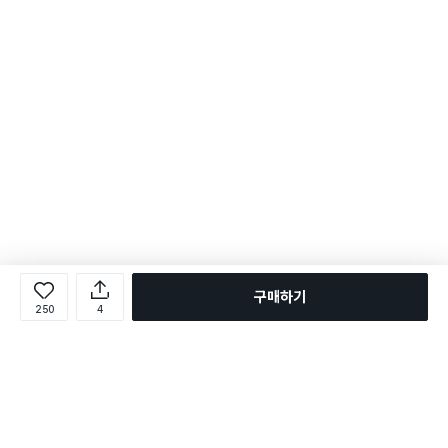
구매하기
250
4
로그인
온라인 다이소몰 1599-2211
온라인 다이소몰
다이소 매장 1522-4400
다이소 매장