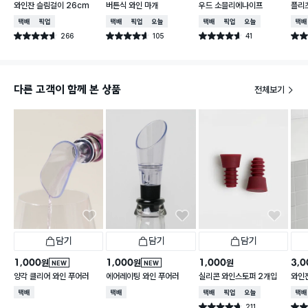
와인잔 슬림걸이 26cm
버튼식 와인 마개
우드 소믈리에나이프
플리츠
택배배송
매장픽업
택배배송
매장픽업
오늘배송
택배배송
매장픽업
오늘배송
택배
266
105
41
별점 4.6점
별점 4.6점
별점 4.6점
별점 
건 작성
건 작성
건 작성
다른 고객이 함께 본 상품
전체보기
담기
담기
담기
1,000
1,000
1,000
3,0
원
원
원
NEW
NEW
양각 클리어 와인 푸어러
에어레이팅 와인 푸어러
실리콘 와인스토퍼 2개입
와인
택배배송
택배배송
택배배송
매장픽업
오늘배송
택배
211
별점 4.7점
별점 