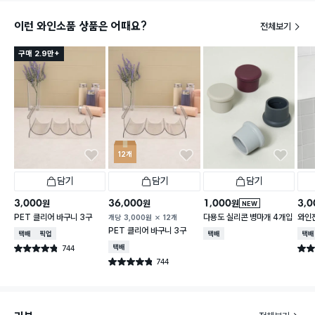
이런 와인소품 상품은 어때요?
전체보기
구매 2.9만+
12개
담기
담기
담기
3,000
36,000
1,000
3,0
원
원
원
NEW
PET 클리어 바구니 3구
다용도 실리콘 병마개 4개입
와인
개당
3,000
원
12개
PET 클리어 바구니 3구
택배배송
매장픽업
택배배송
택배
744
택배배송
별점 4.8점
별점 
건 작성
744
별점 4.8점
건 작성