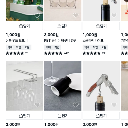
담기
담기
담기
1,000
3,000
1,000
1,0
원
원
원
심플 우드 오프너
PET 클리어 바구니 3구
소믈리에 나이프
기하
레이
택배배송
매장픽업
오늘배송
택배배송
매장픽업
택배배송
매장픽업
오늘배송
택배
111
742
130
별점 4.9점
별점 4.8점
별점 4.8점
별점 
건 작성
건 작성
건 작성
담기
담기
담기
3,000
1,000
3,000
1,0
원
원
원