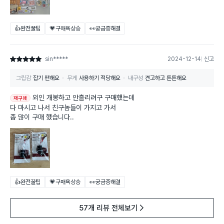
👍완전꿀팁
💗구매욕상승
👀궁금증해결
sin*****
2024-12-14
신고
별점 5점
그립감
잡기 편해요
무게
사용하기 적당해요
내구성
견고하고 튼튼해요
외인 개봉하고 안흘리려구 구매했는데
재구매
다 마시고 나서 친구놈들이 가지고 가서
좀 많이 구매 했습니다..
👍완전꿀팁
💗구매욕상승
👀궁금증해결
57개 리뷰 전체보기