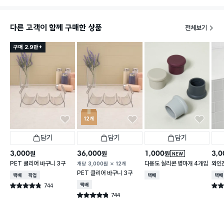
다른 고객이 함께 구매한 상품
전체보기
구매 2.9만+
12개
담기
담기
담기
3,000
36,000
1,000
3,0
원
원
원
NEW
PET 클리어 바구니 3구
다용도 실리콘 병마개 4개입
와인
개당
3,000
원
12개
PET 클리어 바구니 3구
택배배송
매장픽업
택배배송
택배
744
택배배송
별점 4.8점
별점 
건 작성
744
별점 4.8점
건 작성