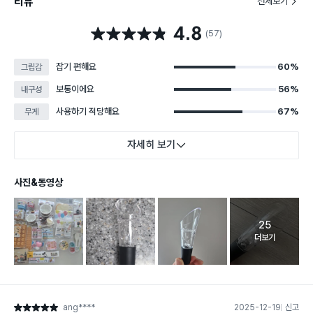
리뷰
전체보기
4.8
별점 4.8점
(57)
잡기 편해요
60%
그립감
보통이에요
56%
내구성
사용하기 적당해요
67%
무게
자세히 보기
사진&동영상
25
고객 리뷰 
더보기
ang****
2025-12-19
신고
별점 5점