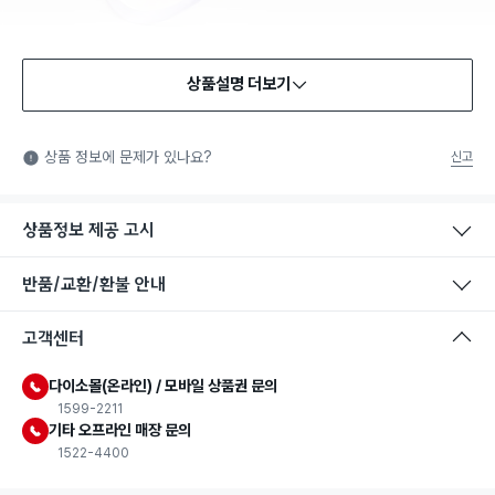
상품설명 더보기
식품용 기구
식품용 기구: 식품위생법에서 정한 규격에 따라 제조되어 식품 또
상품 정보에 문제가 있나요?
신고
는 식품첨가물에 사용할 수 있는 식품용기구라는 표시입니다.
상품정보 제공 고시
반품/교환/환불 안내
고객센터
다이소몰(온라인) / 모바일 상품권 문의
1599-2211
기타 오프라인 매장 문의
1522-4400