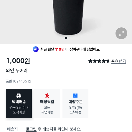
확대 보기
1
최근 한달
110명
이
장바구니에 담았어요
1,000
원
4.8
(57)
별점 4.8점
와인 푸어러
품번 1024165
복사하기
택배배송
매장픽업
대량주문
평균 3일 이내
오늘
8/18(화)
도착예정
픽업가능
도착예정
배송지
로그인
후 배송지를 확인해 보세요.