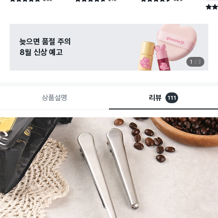
건 작성
건 작성
건 작성
별점 
늦으면 품절 주의
8월 신상 예고
1
3
상품설명
리뷰
111