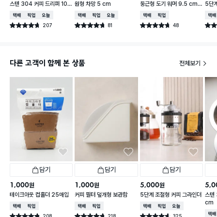
스텐 304 커피 드리퍼 10
원형 차망 5 cm
둥근형 도기 워머 9.5 cm
5단
cm
아이보리
택배배송
매장픽업
오늘배송
택배배송
매장픽업
오늘배송
택배배송
매장픽업
택배
207
81
48
별점 4.7점
별점 4.7점
별점 4.7점
별점 
건 작성
건 작성
건 작성
다른 고객이 함께 본 상품
전체보기
담기
담기
담기
1,000
1,000
5,000
5,0
원
원
원
테이크아웃 컵홀더 25매입
커피 필터 덮개형 보관함
5단계 조절형 커피 그라인더
스텐 
cm
택배배송
매장픽업
택배배송
매장픽업
택배배송
매장픽업
오늘배송
택배
208
218
325
별점 4.8점
별점 4.7점
별점 4.6점