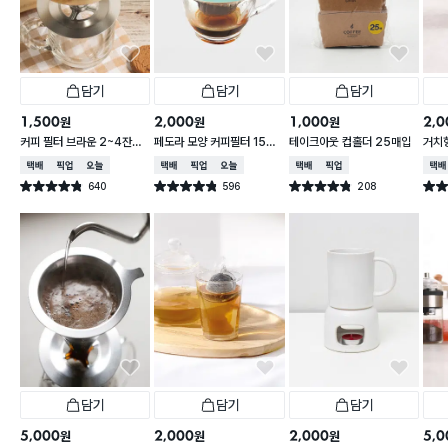
담기
담기
담기
1,500
2,000
1,000
2,0
원
원
원
커피 필터 브라운 2~4잔용
페도라 모양 커피필터 15매
테이크아웃 컵홀더 25매입
거치
100매
입
택배배송
매장픽업
오늘배송
택배배송
매장픽업
오늘배송
택배배송
매장픽업
택배
640
596
208
별점 4.8점
별점 4.8점
별점 4.8점
별점 
건 작성
건 작성
건 작성
담기
담기
담기
5,000
2,000
2,000
5,0
원
원
원