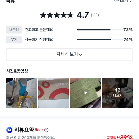
리뷰
전체보기
4.7
별점 4.7점
(111)
견고하고 튼튼해요
73%
내구성
사용하기 적당해요
74%
무게
자세히 보기
사진&동영상
42
고객 리뷰 
더보기
리뷰요약
ai
beta
89%
최근 리뷰 200개를 분석했어요.
긍정리뷰