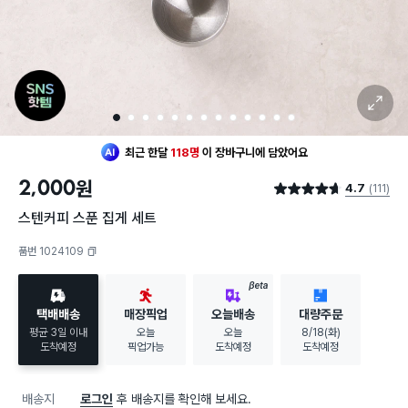
확대 보기
1
2
3
4
5
6
7
8
9
10
11
12
13
최근 한달
118명
이
장바구니에 담았어요
30대 여성
이 가장 많이
찜했어요
2,000
원
4.7
(111)
최근 한달
118명
이
장바구니에 담았어요
별점 4.7점
30대 여성
이 가장 많이
찜했어요
스텐커피 스푼 집게 세트
품번 1024109
복사하기
BETA
택배배송
매장픽업
오늘배송
대량주문
평균 3일 이내
오늘
오늘
8/18(화)
도착예정
픽업가능
도착예정
도착예정
배송지
로그인
후 배송지를 확인해 보세요.