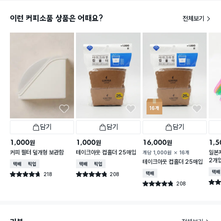
이런 커피소품 상품은 어때요?
전체보기
16개
담기
담기
담기
1,000
1,000
16,000
1,5
원
원
원
커피 필터 덮개형 보관함
테이크아웃 컵홀더 25매입
일본제
개당
1,000
원
16개
2개
테이크아웃 컵홀더 25매입
택배배송
매장픽업
택배배송
매장픽업
택배
218
208
택배배송
별점 4.7점
별점 4.8점
건 작성
건 작성
별점 
208
별점 4.8점
건 작성