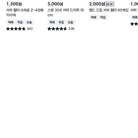
1,500
5,000
2,000
1,0
원
원
원
NEW
커피 필터 브라운 2~4잔용
스텐 304 커피 드리퍼 10
핸드 드립 커피 필터 40매입
커피
100매
cm
택배배송
매장픽업
택배
택배배송
매장픽업
오늘배송
택배배송
매장픽업
오늘배송
별점 
642
208
별점 4.8점
별점 4.7점
건 작성
건 작성