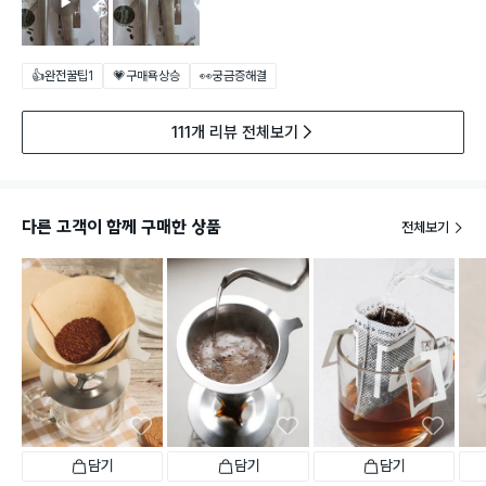
👍완전꿀팁
1
💗구매욕상승
👀궁금증해결
111개 리뷰 전체보기
다른 고객이 함께 구매한 상품
전체보기
담기
담기
담기