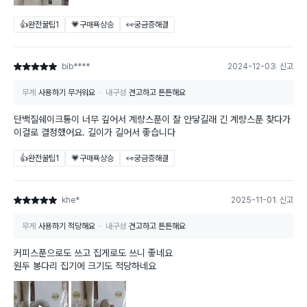
👍완전꿀팁
1
💗구매욕상승
👀궁금증해결
bib****
2024-12-03
신고
별점 5점
무게
사용하기 무거워요
내구성
견고하고 튼튼해요
단백질쉐이크통이 너무 깊어서 계량스푼이 잘 안닿길래 긴 계량스푼 찾다가
이걸로 결정했어요. 길이가 길어서 좋습니다
👍완전꿀팁
1
💗구매욕상승
👀궁금증해결
khe*
2025-11-01
신고
별점 5점
무게
사용하기 적당해요
내구성
견고하고 튼튼해요
커피스푼으로도 쓰고 집게로도 쓰니 좋네요
원두 봉다리 집기에 크기도 적당하네요