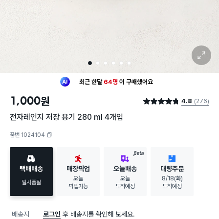
확대 보기
1
2
3
4
5
6
최근 한달
64명
이
구매했어요
20대 여성
이 가장 많이
구매했어요
1,000
원
4.8
(276)
최근 한달
64명
이
구매했어요
별점 4.8점
20대 여성
이 가장 많이
구매했어요
전자레인지 저장 용기 280 ml 4개입
품번 1024104
복사하기
BETA
택배배송
매장픽업
오늘배송
대량주문
오늘
오늘
8/18(화)
일시품절
픽업가능
도착예정
도착예정
배송지
로그인
후 배송지를 확인해 보세요.