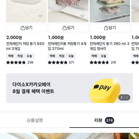
담기
담기
담기
2,000
1,000
1,000
1,0
원
원
원
전자레인지 저장 용기 850
전자레인지용 저장용기 4개
전자레인지 용기 380 ml 3
전자
ml 3개입
입 370ml
개입 정사각
입 7
택배배송
매장픽업
오늘배송
택배배송
매장픽업
오늘배송
택배배송
오늘배송
택배
299
571
291
별점 4.8점
별점 4.8점
별점 4.7점
별점 
건 작성
건 작성
건 작성
다이소X카카오페이
8월 결제 혜택 이벤트
3
4
상품설명
리뷰
276