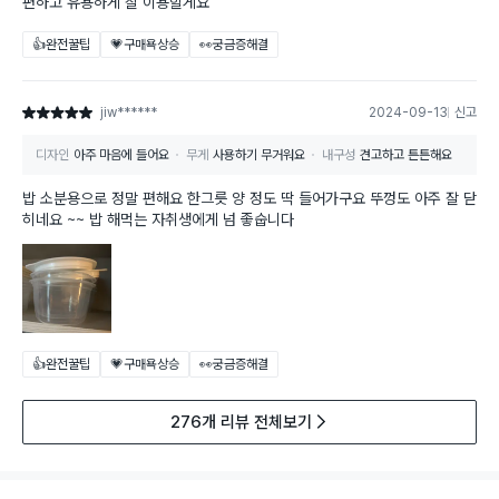
편하고 유용하게 잘 이용할게요
👍완전꿀팁
💗구매욕상승
👀궁금증해결
jiw******
2024-09-13
신고
별점 5점
디자인
아주 마음에 들어요
무게
사용하기 무거워요
내구성
견고하고 튼튼해요
밥 소분용으로 정말 편해요 한그릇 양 정도 딱 들어가구요 뚜껑도 아주 잘 닫
히네요 ~~ 밥 해먹는 자취생에게 넘 좋숩니다
👍완전꿀팁
💗구매욕상승
👀궁금증해결
276개 리뷰 전체보기