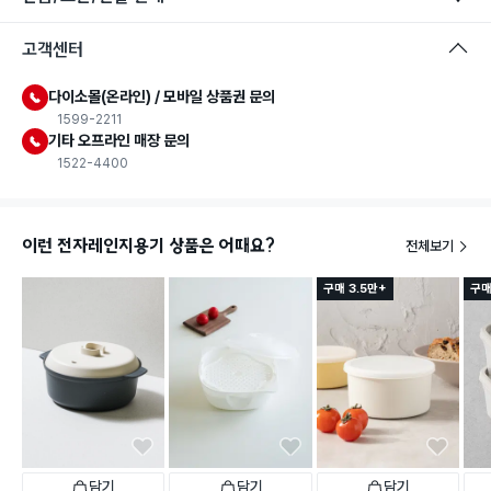
고객센터
다이소몰(온라인) / 모바일 상품권 문의
1599-2211
기타 오프라인 매장 문의
1522-4400
이런 전자레인지용기 상품은 어때요?
전체보기
구매 3.5만+
구매
담기
담기
담기