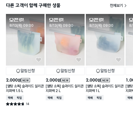
다른 고객이 함께 구매한 상품
전체보기
판매시작
판매시작
판매시작
판
8/13(목) 09:00
8/13(목) 09:00
8/13(목) 09:00
8/
알림신청
알림신청
알림신청
2,000
2,000
2,000
1,0
원
원
원
NEW
NEW
NEW
[열탕 소독] 슬라이드 실리콘
[열탕 소독] 슬라이드 실리콘
[열탕 소독] 슬라이드 실리콘
[열탕
지퍼백 1.5 L
지퍼백 2 L
지퍼백 1 L
지퍼백
택배배송
매장픽업
택배배송
매장픽업
택배배송
매장픽업
택배
14
별점 4.7점
건 작성