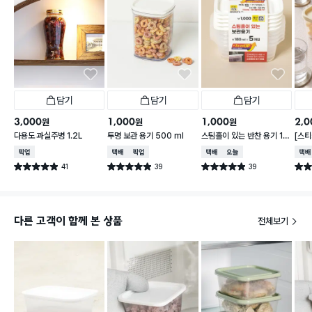
담기
담기
담기
3,000
1,000
1,000
2,0
원
원
원
다용도 과실주병 1.2L
투명 보관 용기 500 ml
스팀홀이 있는 반찬 용기 18
[스티
0 ml 5개입
가능한
매장픽업
택배배송
매장픽업
택배배송
오늘배송
택배
41
39
39
별점 4.9점
별점 4.9점
별점 4.9점
별점 
건 작성
건 작성
건 작성
다른 고객이 함께 본 상품
전체보기