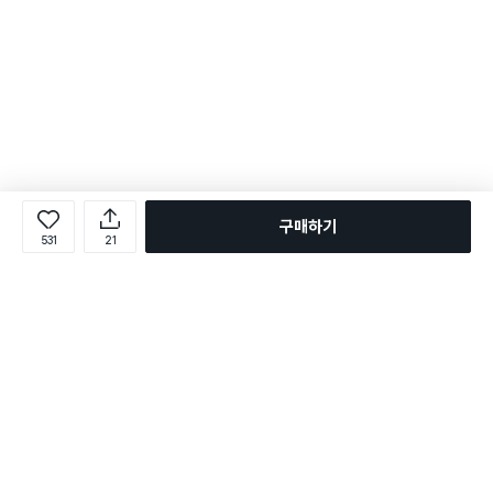
구매하기
531
21
로그인
온라인 다이소몰 1599-2211
온라인 다이소몰
다이소 매장 1522-4400
다이소 매장
평일 09:00 ~ 18:00
평일 09:00 ~ 18:00
주문조회
매장 상품 찾기
취소/교환/반품 신청
매장 위치 찾기
공지사항
1:1 문의