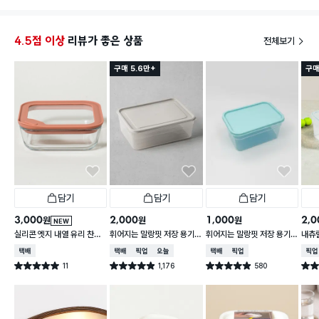
4.5점 이상
리뷰가 좋은 상품
전체보기
구매 5.6만+
구매
담기
담기
담기
3,000
2,000
1,000
2,0
원
원
원
NEW
실리콘 엣지 내열 유리 찬통
휘어지는 말랑핏 저장 용기
휘어지는 말랑핏 저장 용기
내츄럴
550 ml
2 L 그레이
900ml 스카이블루
L
택배배송
택배배송
매장픽업
오늘배송
택배배송
매장픽업
매장
11
1,176
580
별점 5.0점
별점 4.9점
별점 4.9점
별점 
건 작성
건 작성
건 작성