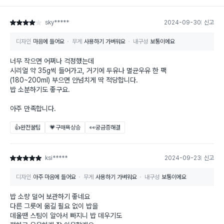
sky*****
2024-09-30
신고
별점 4점
디자인
마음에 들어요
무게
사용하기 가벼워요
내구성
보통이에요
너무 작으면 어쩌나 걱정했는데
시리얼 약 35g씩 들어가고, 거기에 두유나 멸균우유 한 팩
(180~200ml) 부으면 안넘치게 딱 적당합니다.
밥 소분하기도 좋구요.
아주 만족합니다.
👍완전꿀팁
💗구매욕상승
👀궁금증해결
ksi*****
2024-09-23
신고
별점 5점
디자인
아주 마음에 들어요
무게
사용하기 가벼워요
내구성
보통이에요
밥 소량 덜어 보관하기 좋네요
다른 그릇에 옮길 필요 없이 밥을
데울땐 스팀이 알아서 빠지니 밥 데우기도