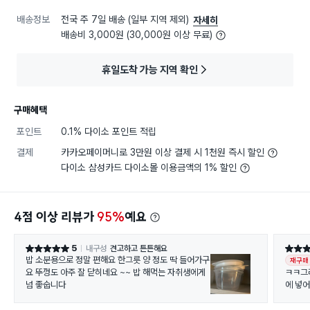
배송정보
전국 주 7일 배송 (일부 지역 제외)
자세히
배송비 3,000원 (30,000원 이상 무료)
휴일도착 가능 지역 확인
구매혜택
포인트
0.1% 다이소 포인트 적립
결제
카카오페이머니로 3만원 이상 결제 시 1천원 즉시 할인
다이소 삼성카드 다이소몰 이용금액의 1% 할인
4점 이상 리뷰가
95%
예요
5
내구성
견고하고 튼튼해요
별점 5점
별점 5
밥 소분용으로 정말 편해요 한그릇 양 정도 딱 들어가구
재구매
요 뚜껑도 아주 잘 닫히네요 ~~ 밥 해먹는 자취생에게
ㅋㅋ그
넘 좋숩니다
에 넣어