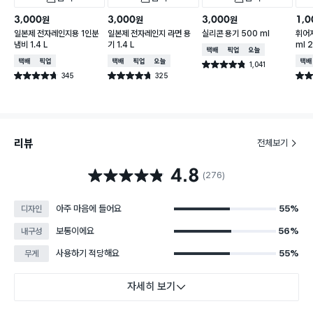
3,000
3,000
3,000
1,0
원
원
원
일본제 전자레인지용 1인분
일본제 전자레인지 라면 용
실리콘 용기 500 ml
휘어지
냄비 1.4 L
기 1.4 L
ml 
택배배송
매장픽업
오늘배송
택배배송
매장픽업
택배배송
매장픽업
오늘배송
택배
1,041
별점 4.8점
건 작성
345
325
별점 4.7점
별점 4.7점
별점 
건 작성
건 작성
리뷰
전체보기
4.8
별점 4.8점
(276)
아주 마음에 들어요
55%
디자인
보통이에요
56%
내구성
사용하기 적당해요
55%
무게
자세히 보기