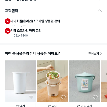
고객센터
다이소몰(온라인) / 모바일 상품권 문의
1599-2211
기타 오프라인 매장 문의
1522-4400
이런 음식물분리수거 상품은 어때요?
전체보기
일시품절
담기
담기
미리담기