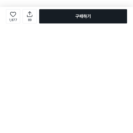
구매하기
1,877
89
로그인
온라인 다이소몰 1599-2211
온라인 다이소몰
다이소 매장 1522-4400
다이소 매장
평일 09:00 ~ 18:00
평일 09:00 ~ 18:00
주문조회
매장 상품 찾기
취소/교환/반품 신청
매장 위치 찾기
공지사항
1:1 문의
FAQ
고객센터
1:1 문의
제휴문의
앱 장애/신고
멤버십