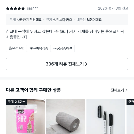
sas***
2026-07-30
신고
별점 5점
무게
사용하기 적당해요
크기
생각보다 커요
내구성
보통이에요
싱크대 구석에 두려고 샀는데 생각보다 커서 세제를 담아두는 통으로 바꿔
사용중입니다
👍완전꿀팁
💗구매욕상승
👀궁금증해결
336개 리뷰 전체보기
다른 고객이 함께 구매한 상품
전체보기
구매 2.5만+
구매