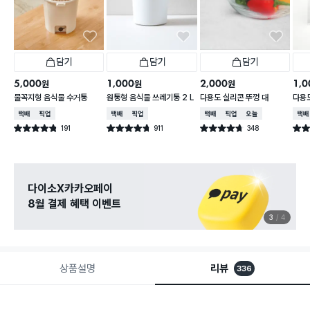
담기
담기
담기
5,000
1,000
2,000
1,0
원
원
원
물꼭지형 음식물 수거통
원통형 음식물 쓰레기통 2 L
다용도 실리콘 뚜껑 대
다용
택배배송
매장픽업
택배배송
매장픽업
택배배송
매장픽업
오늘배송
택배
191
911
348
별점 4.8점
별점 4.7점
별점 4.7점
별점 
건 작성
건 작성
건 작성
다이소X카카오페이
8월 결제 혜택 이벤트
3
4
상품설명
리뷰
336