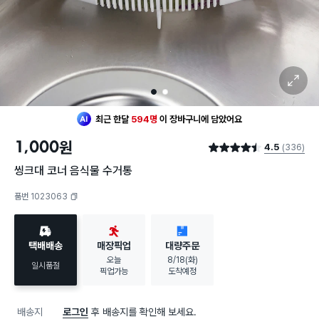
확대 보기
1
2
최근 한달
594명
이
장바구니에 담았어요
20대 여성
이 가장 많이
찜했어요
1,000
원
4.5
(336)
최근 한달
594명
이
장바구니에 담았어요
별점 4.5점
20대 여성
이 가장 많이
찜했어요
씽크대 코너 음식물 수거통
품번 1023063
복사하기
택배배송
매장픽업
대량주문
오늘
8/18(화)
일시품절
픽업가능
도착예정
배송지
로그인
후 배송지를 확인해 보세요.