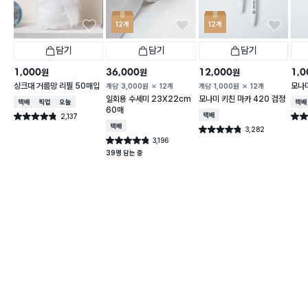
12개
12개
담기
담기
담기
1,000
36,000
12,000
1,0
원
원
원
싱크대 거름망 리필 50매입
모나미
개당
3,000
원
12개
개당
1,000
원
12개
일회용 수세미 23X22cm
모나미 키친 마카 420 검정
택배배송
매장픽업
오늘배송
택배
60매
2,137
택배배송
별점 4.8점
별점 
건 작성
택배배송
3,282
별점 4.8점
건 작성
3,196
별점 4.8점
건 작성
39명 담는 중