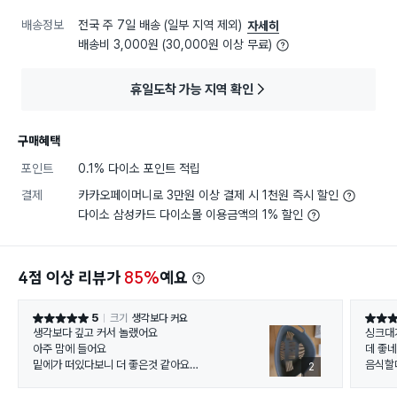
배송정보
전국 주 7일 배송 (일부 지역 제외)
자세히
배송비 3,000원 (30,000원 이상 무료)
휴일도착 가능 지역 확인
구매혜택
포인트
0.1% 다이소 포인트 적립
결제
카카오페이머니로 3만원 이상 결제 시 1천원 즉시 할인
다이소 삼성카드 다이소몰 이용금액의 1% 할인
4점 이상 리뷰가
85%
예요
5
크기
생각보다 커요
별점 5점
별점 5
생각보다 깊고 커서 놀랬어요
싱크대
아주 맘에 들어요
데 좋
밑에가 떠있다보니 더 좋은것 같아요
음식할
2
사용하기 편하고 디자인도 맘에 듭니다
서 불