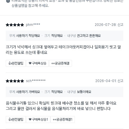
리뷰요약은 상품의 의학적 효능 · 효과 및 품질인증과 무관합니다. 정확한 정보는
상품설명을 참고해 주세요.
phm****
2026-07-28
신고
별점 5점
무게
사용하기 적당해요
크기
적당해요
내구성
견고하고 튼튼해요
크기가 넉넉해서 싱크대 옆에두고 테이크아웃커피컵이나 일회용기 씻고 말
리는 용도로 쓰는데 좋네요
👍완전꿀팁
💗구매욕상승
👀궁금증해결
sch********
2026-04-01
신고
별점 5점
무게
사용하기 가벼워요
크기
적당해요
내구성
보통이에요
음식물수거통 있으니 확실히 씽크대 배수관 청소를 덜 해서 아주 좋아요
그리고 물만 걸러서 움식물을 음식물처리기에 바로 넣으니 편합니다
👍완전꿀팁
💗구매욕상승
1
👀궁금증해결
1