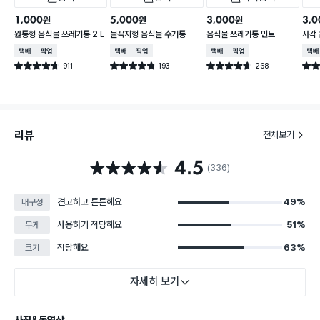
1,000
5,000
3,000
3,0
원
원
원
원통형 음식물 쓰레기통 2 L
물꼭지형 음식물 수거통
음식물 쓰레기통 민트
사각 
택배배송
매장픽업
택배배송
매장픽업
택배배송
매장픽업
택배
911
193
268
별점 4.7점
별점 4.8점
별점 4.7점
별점 
건 작성
건 작성
건 작성
리뷰
전체보기
4.5
별점 4.5점
(336)
견고하고 튼튼해요
49%
내구성
사용하기 적당해요
51%
무게
적당해요
63%
크기
자세히 보기
사진&동영상