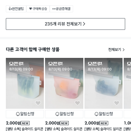
👍완전꿀팁
💗구매욕상승
👀궁금증해결
235개 리뷰 전체보기
다른 고객이 함께 구매한 상품
전체보기
판매시작
판매시작
판매시작
판
8/13(목) 09:00
8/13(목) 09:00
8/13(목) 09:00
8/
알림신청
알림신청
알림신청
2,000
2,000
2,000
1,0
원
원
원
NEW
NEW
NEW
[열탕 소독] 슬라이드 실리콘
[열탕 소독] 슬라이드 실리콘
[열탕 소독] 슬라이드 실리콘
[열탕