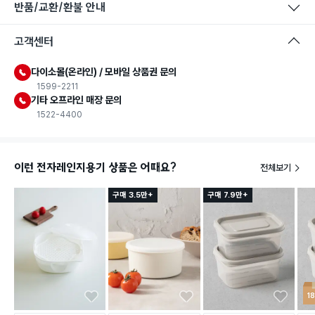
반품/교환/환불 안내
고객센터
다이소몰(온라인) / 모바일 상품권 문의
1599-2211
기타 오프라인 매장 문의
1522-4400
이런 전자레인지용기 상품은 어때요?
전체보기
구매 3.5만+
구매 7.9만+
1