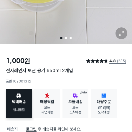
확대 보기
1
2
3
1,000
원
4.8
(235)
별점 4.8점
전자레인지 보관 용기 650ml 2개입
품번 1023013
복사하기
BETA
택배배송
매장픽업
오늘배송
대량주문
오늘
오늘
8/18(화)
일시품절
픽업가능
도착예정
도착예정
배송지
로그인
후 배송지를 확인해 보세요.