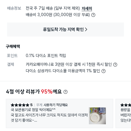
배송정보
전국 주 7일 배송 (일부 지역 제외)
자세히
배송비 3,000원 (30,000원 이상 무료)
휴일도착 가능 지역 확인
구매혜택
포인트
0.1% 다이소 포인트 적립
결제
카카오페이머니로 3만원 이상 결제 시 1천원 즉시 할인
다이소 삼성카드 다이소몰 이용금액의 1% 할인
4점 이상 리뷰가
95%
예요
5
무게
사용하기 적당해요
별점 5점
별점 5
국 보관용기로 정말 딱이예요^^
용량을 
국 말고도 사이즈가 너무 크지도 작지도 않아서 이것저
버렸지
것 담기 좋아요~
않는다
벌써 N번째 구매중입니다