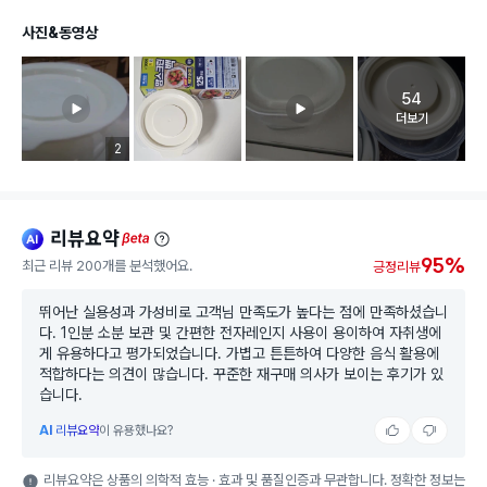
사진&동영상
54
고객 리뷰 
더보기
리뷰 이미지 등록 개수
2
리뷰요약
ai
beta
95%
최근 리뷰 200개를 분석했어요.
긍정리뷰
뛰어난 실용성과 가성비로 고객님 만족도가 높다는 점에 만족하셨습니
다. 1인분 소분 보관 및 간편한 전자레인지 사용이 용이하여 자취생에
게 유용하다고 평가되었습니다. 가볍고 튼튼하여 다양한 음식 활용에
적합하다는 의견이 많습니다. 꾸준한 재구매 의사가 보이는 후기가 있
습니다.
AI
리뷰요약
이 유용했나요?
리뷰요약은 상품의 의학적 효능 · 효과 및 품질인증과 무관합니다. 정확한 정보는