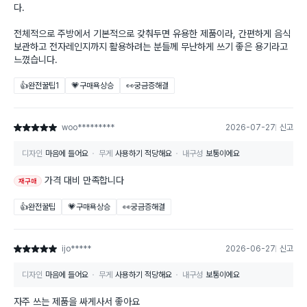
다.
전체적으로 주방에서 기본적으로 갖춰두면 유용한 제품이라, 간편하게 음식
보관하고 전자레인지까지 활용하려는 분들께 무난하게 쓰기 좋은 용기라고
느꼈습니다.
👍완전꿀팁
1
💗구매욕상승
👀궁금증해결
woo*********
2026-07-27
신고
별점 5점
디자인
마음에 들어요
무게
사용하기 적당해요
내구성
보통이에요
가격 대비 만족합니다
재구매
👍완전꿀팁
💗구매욕상승
👀궁금증해결
ijo*****
2026-06-27
신고
별점 5점
디자인
마음에 들어요
무게
사용하기 적당해요
내구성
보통이에요
자주 쓰는 제품을 싸게사서 좋아요