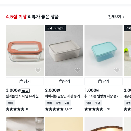
4.5점 이상
리뷰가 좋은 상품
전체보기
구매 5.6만+
구매
담기
담기
담기
3,000
2,000
1,000
2,0
원
원
원
NEW
실리콘 엣지 내열 유리 찬통
휘어지는 말랑핏 저장 용기
휘어지는 말랑핏 저장 용기
내츄럴
550 ml
2 L 그레이
900ml 스카이블루
L
택배배송
택배배송
매장픽업
오늘배송
택배배송
매장픽업
매장
11
1,172
578
별점 5.0점
별점 4.9점
별점 4.9점
별점 
건 작성
건 작성
건 작성