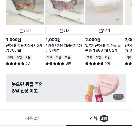
담기
담기
담기
1,000
1,000
2,000
2,0
원
원
원
전자레인지용 저장용기 3개
전자레인지용 저장용기 4개
일본제 전자레인지 가능 보
전자레
입 700ml
입 370ml
존 용기 880 ml X 2개입
ml 
택배배송
매장픽업
오늘배송
택배배송
매장픽업
오늘배송
택배배송
매장픽업
오늘배송
택배
361
568
146
별점 4.7점
별점 4.8점
별점 4.7점
별점 
건 작성
건 작성
건 작성
늦으면 품절 주의
8월 신상 예고
1
3
상품설명
리뷰
235