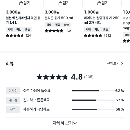
담기
담기
담기
3,000
3,000
1,000
18,
원
원
원
일본제 전자레인지 라면 용
실리콘 용기 500 ml
휘어지는 말랑핏 용기 250
개당
기 1.4 L
ml 2개 세트
휘어
택배배송
매장픽업
오늘배송
ml)
택배배송
매장픽업
오늘배송
택배배송
매장픽업
오늘배송
1,038
별점 4.8점
건 작성
324
1,592
택배
별점 4.7점
별점 4.8점
건 작성
건 작성
별점 
리뷰
전체보기
4.8
별점 4.8점
(235)
아주 마음에 들어요
62%
디자인
견고하고 튼튼해요
57%
내구성
사용하기 적당해요
58%
무게
자세히 보기