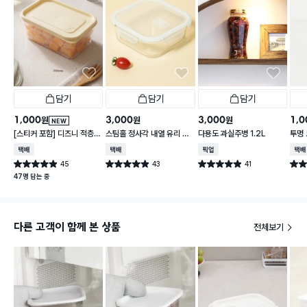
담기
담기
담기
1,000
3,000
3,000
1,0
원
원
원
NEW
[스티커 포함] 디즈니 적층
스팀홀 정사각 내열 유리 찬
다용도 과실주병 1.2L
투명 
가능한 말랑핏 600 ml 아
통 1.2 L
택배배송
택배배송
매장픽업
택배
이보리
45
43
41
별점 4.9점
별점 4.9점
별점 4.9점
별점 
건 작성
건 작성
건 작성
47명 담는 중
다른 고객이 함께 본 상품
전체보기