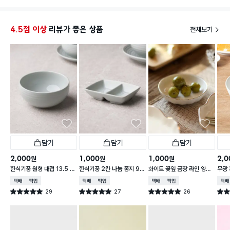
4.5점 이상
리뷰가 좋은 상품
전체보기
담기
담기
담기
2,000
1,000
1,000
2,0
원
원
원
한식기풍 원형 대접 13.5 c
한식기풍 2칸 나눔 종지 9 c
화이트 꽃잎 금장 라인 양각
무광 
m
m
종지 10 cm
접 1
택배배송
매장픽업
택배배송
매장픽업
택배배송
매장픽업
택배
29
27
26
별점 5.0점
별점 5.0점
별점 5.0점
별점 
건 작성
건 작성
건 작성