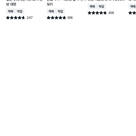
반 대형
보리
택배배송
매장픽업
택배
택배배송
매장픽업
택배배송
매장픽업
406
별점 4.8점
별점 
건 작성
247
936
별점 4.7점
별점 4.8점
건 작성
건 작성