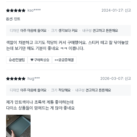
kso****
2024-01-27
신고
별점 5점
옵션: 민트
디자인
아주 마음에 들어요
크기
생각보다 커요
내구성
견고하고 튼튼해요
색깔이 차분하고 크기도 적당히 커서 구매했어요. 스티커 떼고 잘 닦아놓았
는데 보기만 해도 기분이 좋네요 ㅋㅋ 이쁩니다.
👍완전꿀팁
💗구매욕상승
👀궁금증해결
hug***
2026-03-07
신고
별점 5점
디자인
아주 마음에 들어요
크기
적당해요
내구성
견고하고 튼튼해요
제가 민트색이나 초록색 계통 좋아하는데
다이소 상품들이 맘에드는 게 많아 좋네요