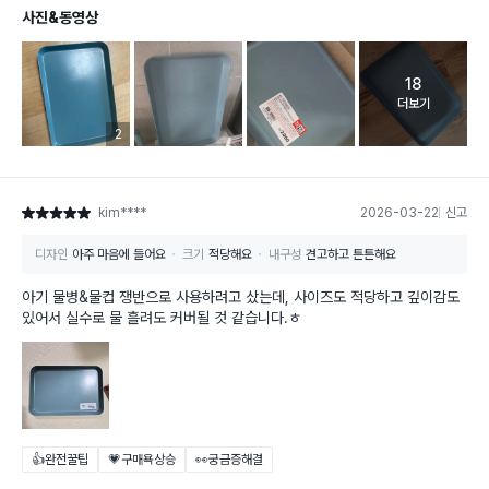
사진&동영상
18
고객 리뷰 
더보기
리뷰 이미지 등록 개수
2
kim****
2026-03-22
신고
별점 5점
디자인
아주 마음에 들어요
크기
적당해요
내구성
견고하고 튼튼해요
아기 물병&물컵 쟁반으로 사용하려고 샀는데, 사이즈도 적당하고 깊이감도
있어서 실수로 물 흘려도 커버될 것 같습니다.ㅎ
👍완전꿀팁
💗구매욕상승
👀궁금증해결