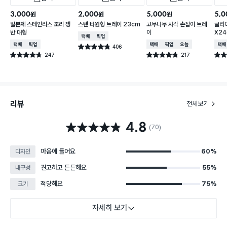
3,000
2,000
5,000
5,0
원
원
원
일본제 스테인리스 조리 쟁
스텐 타원형 트레이 23cm
고무나무 사각 손잡이 트레
클리어
반 대형
이
X2
택배배송
매장픽업
택배배송
매장픽업
택배배송
매장픽업
오늘배송
택배
406
별점 4.8점
건 작성
247
217
별점 4.7점
별점 4.8점
별점 
건 작성
건 작성
리뷰
전체보기
4.8
별점 4.8점
(70)
마음에 들어요
60%
디자인
견고하고 튼튼해요
55%
내구성
적당해요
75%
크기
자세히 보기