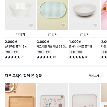
담기
담기
담기
2,000
3,000
1,000
2,0
원
원
원
순백 라인 공기 12 cm
체크 패턴 타원 쟁반 33 X
클래식 화이트 종지 B
리틀
21 cm
피치 
택배배송
매장픽업
택배배송
매장픽업
택배배송
매장픽업
택배
75
68
66
별점 4.9점
별점 4.9점
별점 4.9점
별점 
건 작성
건 작성
건 작성
다른 고객이 함께 본 상품
전체보기