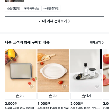
👍완전꿀팁
💗구매욕상승
👀궁금증해결
70개 리뷰 전체보기
다른 고객이 함께 구매한 상품
전체보기
담기
담기
담기
3,000
1,000
2,000
2,0
원
원
원
일본제 스테인리스 조리 쟁
손잡이 PP 다용도 접시 아이
스텐 타원형 트레이 23cm
화이트