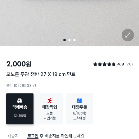
확대 보기
1
2
3
2,000
원
4.8
(70)
별점 4.8점
모노톤 무광 쟁반 27 X 19 cm 민트
품번 10229933
복사하기
택배배송
매장픽업
대량주문
오늘
8/18(화)
일시품절
픽업가능
도착예정
배송지
로그인
후 배송지를 확인해 보세요.