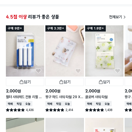
없긴한데 살살 문질러도 피부가 부드러워지는거 같아
서 가끔가다 써줄거 같아요 근데 이게 사용하고 널어서
잘 말려줘야하는 제품인데 끈이 없어서 제가 임시로 메
4.5점 이상
리뷰가 좋은 상품
전체보기
이드인차이나 라고 적혀있는 태그를 꼬매서 고리를 만
들어 걸어놨네요 ㅎ..
구매 9만+
구매 3.3만+
구매 1.8만+
담기
담기
담기
2,000
2,000
2,000
2,0
원
원
원
필터 샤워헤드 전용 리필 필
짱구 하드 샤워 타월 29 X
클로버 샤워 타월
짱구 
터 3개입
95 cm
X 9
택배배송
매장픽업
오늘배송
택배배송
매장픽업
오늘배송
택배배송
매장픽업
오늘배송
택배
4,436
2,414
1,438
별점 4.9점
별점 4.9점
별점 4.9점
별점 
건 작성
건 작성
건 작성