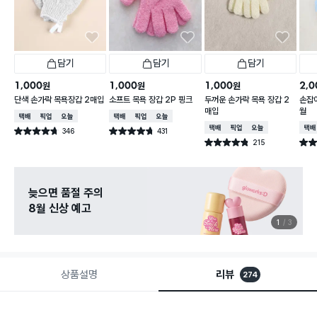
담기
담기
담기
1,000
1,000
1,000
2,0
원
원
원
단색 손가락 목욕장갑 2매입
소프트 목욕 장갑 2P 핑크
두꺼운 손가락 목욕 장갑 2
손잡이
매입
월
택배배송
매장픽업
오늘배송
택배배송
매장픽업
오늘배송
택배배송
매장픽업
오늘배송
택배
346
431
별점 4.7점
별점 4.7점
건 작성
건 작성
215
별점 4.8점
별점 
건 작성
늦으면 품절 주의
8월 신상 예고
1
3
상품설명
리뷰
274