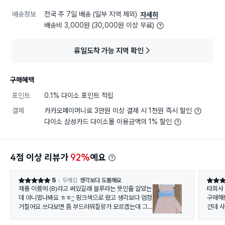
배송정보
전국 주 7일 배송 (일부 지역 제외)
자세히
배송비 3,000원 (30,000원 이상 무료)
휴일도착 가능 지역 확인
구매혜택
포인트
0.1% 다이소 포인트 적립
결제
카카오페이머니로 3만원 이상 결제 시 1천원 즉시 할인
다이소 삼성카드 다이소몰 이용금액의 1% 할인
4점 이상 리뷰가
92%
예요
5
두께감
생각보다 도톰해요
별점 5점
별점 5
제품 이름에 (B)라고 써있길래 블루라는 뜻인줄 알았는
타회사
데 아니였나봐요 ㅎㅎ;; 핑크색으로 왔고 생각보다 엄청
구매해
거칠어요 쓰다보면 좀 부드러워질랑가 모르겠는데 그
건데 
렇게 부드러워질만큼 자주 쓸 수 있을거 같진 않은 거칠
기이고 제 피부에는 너무 거칠어서 살살 문지를 수 밖에