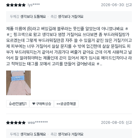
lys****
2026-06-30
신고
별점 5점
두께감
생각보다 도톰해요
촉감
생각보다 거칠어요
제품 이름에 (B)라고 써있길래 블루라는 뜻인줄 알았는데 아니였나봐요 ㅎ
ㅎ;; 핑크색으로 왔고 생각보다 엄청 거칠어요 쓰다보면 좀 부드러워질랑가
모르겠는데 그렇게 부드러워질만큼 자주 쓸 수 있을거 같진 않은 거칠기이고
제 피부에는 너무 거칠어서 살살 문지를 수 밖에 없긴한데 살살 문질러도 피
부가 부드러워지는거 같아서 가끔가다 써줄거 같아요 근데 이게 사용하고 널
어서 잘 말려줘야하는 제품인데 끈이 없어서 제가 임시로 메이드인차이나 라
고 적혀있는 태그를 꼬매서 고리를 만들어 걸어놨네요 ㅎ..
👍완전꿀팁
1
💗구매욕상승
👀궁금증해결
wea*******
2026-08-05
신고
별점 5점
두께감
생각보다 도톰해요
촉감
생각보다 거칠어요