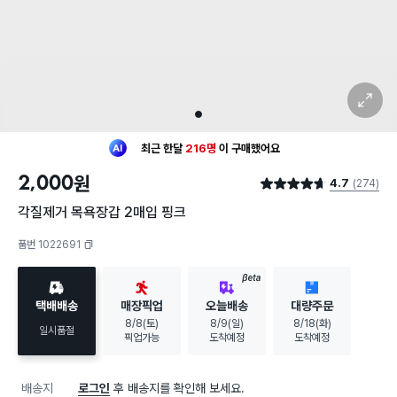
확대 보기
1
최근 한달
216명
이
구매했어요
30대 여성
이 가장 많이
구매했어요
2,000
원
4.7
(274)
최근 한달
216명
이
구매했어요
별점 4.7점
30대 여성
이 가장 많이
구매했어요
각질제거 목욕장갑 2매입 핑크
품번 1022691
복사하기
BETA
택배배송
매장픽업
오늘배송
대량주문
8/8(토)
8/9(일)
8/18(화)
일시품절
픽업가능
도착예정
도착예정
배송지
로그인
후 배송지를 확인해 보세요.