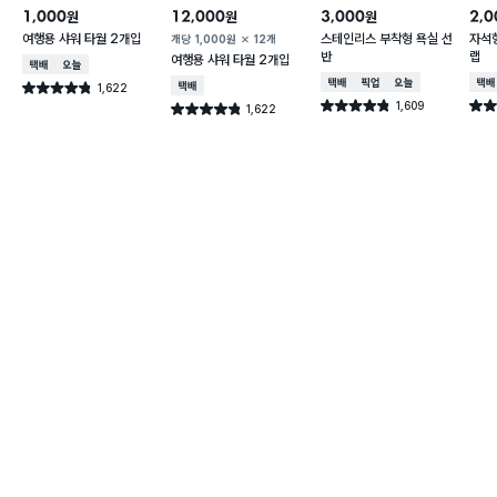
1,000
12,000
3,000
2,0
원
원
원
여행용 샤워 타월 2개입
스테인리스 부착형 욕실 선
자석형
개당
1,000
원
12개
반
랩
여행용 샤워 타월 2개입
택배배송
오늘배송
택배배송
매장픽업
오늘배송
택배
1,622
택배배송
별점 4.8점
건 작성
1,609
별점 4.8점
별점 
1,622
별점 4.8점
건 작성
건 작성