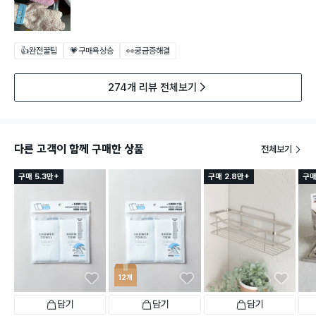
👍완전꿀팁
💗구매욕상승
👀궁금증해결
274개 리뷰 전체보기
다른 고객이 함께 구매한 상품
전체보기
구매 5.3만+
구매 2.8만+
구매
12개
담기
담기
담기