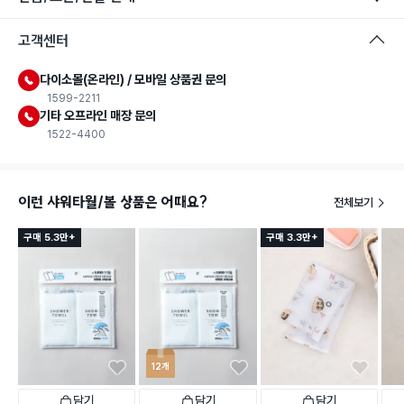
고객센터
다이소몰(온라인) / 모바일 상품권 문의
1599-2211
기타 오프라인 매장 문의
1522-4400
이런 샤워타월/볼 상품은 어때요?
전체보기
구매 5.3만+
구매 3.3만+
12개
담기
담기
담기