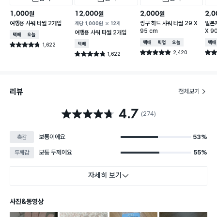
1,000
12,000
2,000
2,0
원
원
원
여행용 샤워 타월 2개입
짱구 하드 샤워 타월 29 X
일본제
개당
1,000
원
12개
95 cm
X 9
여행용 샤워 타월 2개입
택배배송
오늘배송
택배배송
매장픽업
오늘배송
택배
1,622
택배배송
별점 4.8점
건 작성
2,420
별점 4.9점
별점 
1,622
별점 4.8점
건 작성
건 작성
리뷰
전체보기
4.7
별점 4.7점
(274)
보통이에요
53%
촉감
보통 두께예요
55%
두께감
자세히 보기
사진&동영상