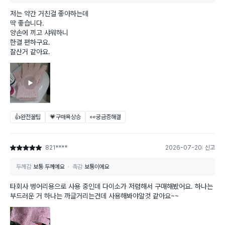
저는 약간 거친걸 좋아하는데
딱 좋습니다.
양손에 끼고 샤워하니
한결 편하구요.
잘산거 같아요.
👍완전꿀팁
💗구매욕상승
👀궁금증해결
821****
2026-07-20
신고
별점 5점
두께감
보통 두께예요
촉감
보통이에요
타회사 벙어리용으로 사용 중인데 다이소가 저렴해서 구매해봤어요. 하나는
부드러운 거 하나는 까글거리는건데 사용해봐야알것 같아요~~