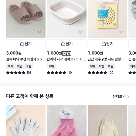
담기
담기
담기
3,000
1,000
1,000
3,0
원
원
원
NEW
볼록 바닥 쿠션 욕실화 260
접이식 사각 대야 27.5 X 2
간단 배수구망 시트 원형 중
긴 손
~280 mm
3 cm
형 15매입
택배배송
매장픽업
오늘배송
택배배송
택배배송
매장픽업
오늘배송
택배
116
110
100
별점 4.9점
별점 4.9점
별점 4.9점
별점 
건 작성
건 작성
건 작성
다른 고객이 함께 본 상품
전체보기