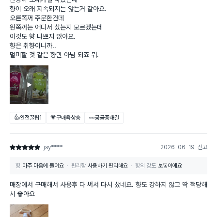
향이 오래 지속되지는 않는거 같아요.
오른쪽꺼 주문한건데
왼쪽꺼는 어디서 샀는지 모르겠는데
이것도 향 나쁘지 않아요.
향은 취향이니까..
멀미할 것 같은 향만 아님 되죠 뭐.
👍완전꿀팁
1
💗구매욕상승
👀궁금증해결
jsy****
2026-06-19
신고
별점 5점
향
아주 마음에 들어요
편리함
사용하기 편리해요
향의 강도
보통이에요
매장에서 구매해서 사용후 다 써서 다시 샀네요. 향도 강하지 않고 딱 적당해
서 좋아요