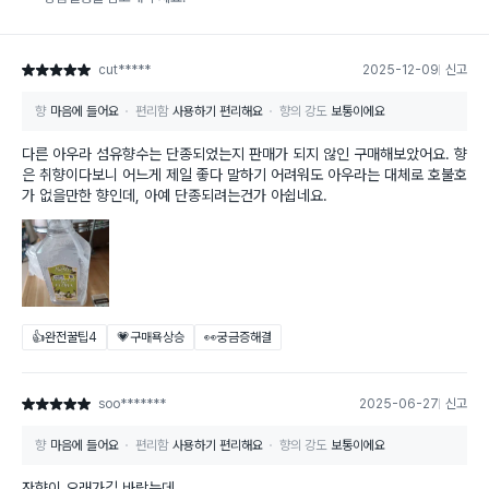
cut*****
2025-12-09
신고
별점 5점
향
마음에 들어요
편리함
사용하기 편리해요
향의 강도
보통이에요
다른 아우라 섬유향수는 단종되었는지 판매가 되지 않인 구매해보았어요. 향
은 취향이다보니 어느게 제일 좋다 말하기 어려워도 아우라는 대체로 호불호
가 없을만한 향인데, 아예 단종되려는건가 아쉽네요.
👍완전꿀팁
4
💗구매욕상승
👀궁금증해결
soo*******
2025-06-27
신고
별점 5점
향
마음에 들어요
편리함
사용하기 편리해요
향의 강도
보통이에요
잔향이 오래가길 바랐는데