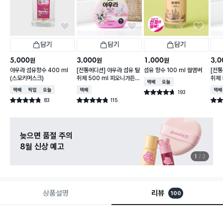
담기
담기
담기
5,000
3,000
1,000
3,0
원
원
원
아우라 섬유향수 400 ml
[전통에디션] 아우라 섬유 탈
섬유 향수 100 ml 웜앰버
[전통
(스모키머스크)
취제 500 ml 피오니가든 b
취제 
택배배송
오늘배송
y LG생활건강
by 
택배배송
매장픽업
오늘배송
택배배송
택배
193
별점 4.7점
건 작성
83
115
별점 4.8점
별점 4.8점
별점 
건 작성
건 작성
늦으면 품절 주의
8월 신상 예고
1
3
상품설명
리뷰
100