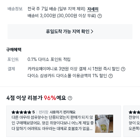
배송정보
전국 주 7일 배송 (일부 지역 제외)
자세히
배송비 3,000원 (30,000원 이상 무료)
휴일도착 가능 지역 확인
구매혜택
포인트
0.1% 다이소 포인트 적립
결제
카카오페이머니로 3만원 이상 결제 시 1천원 즉시 할인
다이소 삼성카드 다이소몰 이용금액의 1% 할인
4점 이상 리뷰가
96%
예요
5
편리함
사용하기 편리해요
별점 5점
별점 5
다른 아우라 섬유향수는 단종되었는지 판매가 되지 않
잔향이
인 구매해보았어요. 향은 취향이다보니 어느게 제일 좋
향이 
다 말하기 어려워도 아우라는 대체로 호불호가 없을만
오른쪽
한 향인데, 아예 단종되려는건가 아쉽네요.
왼쪽꺼
이것도 