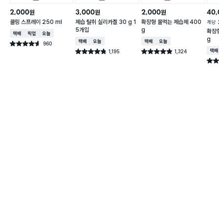
2,000
3,000
2,000
40,
원
원
원
쿨링 스프레이 250 ml
제습 탈취 실리카겔 30 g 1
확장형 물먹는 제습제 400
개당
5개입
g
확장형
택배배송
매장픽업
오늘배송
g
택배배송
오늘배송
택배배송
오늘배송
960
별점 4.6점
건 작성
1,195
1,324
택배
별점 4.8점
별점 4.9점
건 작성
건 작성
별점 