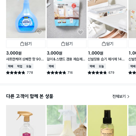
담기
담기
담기
3,000
3,000
1,000
1,0
원
원
원
샤프란케어 상쾌한 향 900
걸이＆스탠드 겸용 제습제 1
신발장용 습기 제거제 140
신발장
ml
60 g 4개입
g
g X
택배배송
매장픽업
오늘배송
택배배송
택배배송
오늘배송
택배
778
716
679
별점 4.8점
별점 4.8점
별점 4.8점
별점 
건 작성
건 작성
건 작성
다른 고객이 함께 본 상품
전체보기