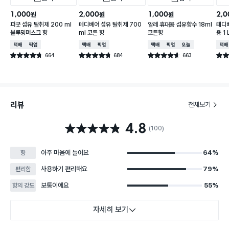
1,000
2,000
1,000
2,0
원
원
원
퍼굿 섬유 탈취제 200 ml
테디베어 섬유 탈취제 700
알레 휴대용 섬유향수 18ml
테디
블루밍머스크 향
ml 코튼 향
코튼향
용 1
택배배송
매장픽업
택배배송
매장픽업
택배배송
매장픽업
오늘배송
택배
664
684
663
별점 4.7점
별점 4.7점
별점 4.6점
별점 
건 작성
건 작성
건 작성
리뷰
전체보기
4.8
별점 4.8점
(100)
아주 마음에 들어요
64%
향
사용하기 편리해요
79%
편리함
보통이에요
55%
향의 강도
자세히 보기