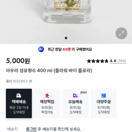
확대 보기
1
최근 한달
65명
이
구매했어요
20대 여성
이 가장 많이
찜했어요
5,000
원
4.8
(100)
최근 한달
65명
이
구매했어요
별점 4.8점
20대 여성
이 가장 많이
찜했어요
아우라 섬유향수 400 ml (플라워 바이 플로라)
품번 1022453
복사하기
BETA
택배배송
매장픽업
오늘배송
대량주문
평균 3일 이내
8/8(토)
8/9(일)
8/18(화)
도착예정
픽업가능
도착예정
도착예정
배송지
로그인
후 배송지를 확인해 보세요.