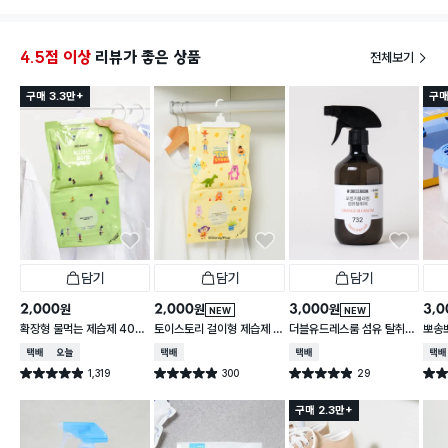
향은 취
멀미할 
4.5점 이상
리뷰가 좋은 상품
전체보기
구매 3.3만+
구매
담기
담기
담기
2,000
2,000
3,000
3,0
원
원
원
NEW
NEW
확장형 물먹는 제습제 400
토이스토리 걸이형 제습제 4
더블유드레스룸 섬유 탈취제
뽀송
g
00 g
500 ml 오렌지 블라썸 향
택배배송
오늘배송
택배배송
택배배송
택배
1,319
300
29
별점 4.9점
별점 4.9점
별점 4.9점
별점 
건 작성
건 작성
건 작성
구매 2.3만+