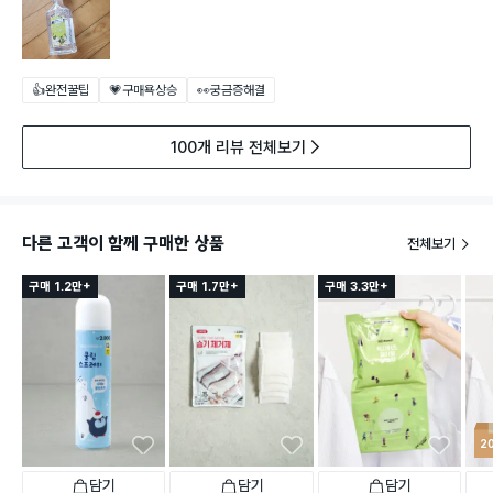
👍완전꿀팁
💗구매욕상승
👀궁금증해결
100개 리뷰 전체보기
다른 고객이 함께 구매한 상품
전체보기
구매 1.2만+
구매 1.7만+
구매 3.3만+
2
담기
담기
담기