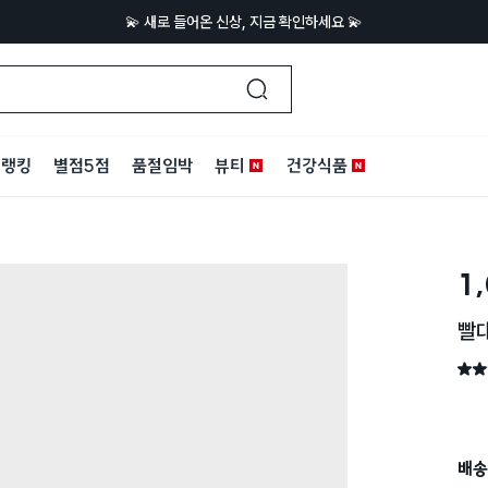
💫 새로 들어온 신상, 지금 확인하세요 💫
랭킹
별점5점
품절임박
뷰티
건강식품
1
빨대
별점 
배송