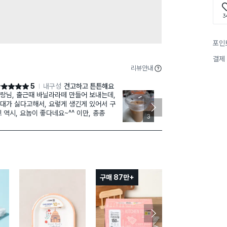
3
포인
결제
리뷰안내
5
내구성
견고하고 튼튼해요
점 5점
별점 5점
랑님, 출근때 바닐라라떼 만들어 보내는데,
집에 컵은 있
대가 싫다고해서, 요렇게 생긴게 있어서 구
히 사이즈가 
매! 역시, 요놈이 좋다네요~^^ 이만, 총총
대꽂아쓰기도 
3
구매 87만+
구매 7만+