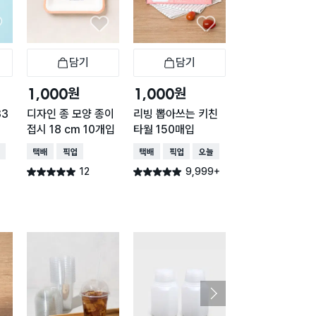
담기
담기
담기
바구니
장바구니
장바구니
장
원
원
원
1,000
1,000
1,000
33
디자인 종 모양 종이
리빙 뽑아쓰는 키친
뽑아쓰는 키친타월
접시 18 cm 10개입
타월 150매입
50매입
배송
택배배송
매장픽업
택배배송
매장픽업
오늘배송
택배배송
매장픽업
오
12
9,999+
3,73
별점 5.0점
별점 4.9점
별점 4.9점
건 작성
건 작성
건 작