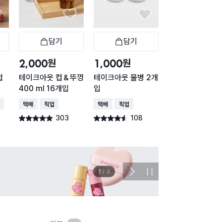
담기
담기
담기
바구니
장바구니
장바구니
장
원
원
원
2,000
1,000
2,000
컵
테이크아웃 컵＆뚜껑
테이크아웃 물병 2개
테이크아웃 컵＆
400 ml 16개입
입
510 ml 15개입
배송
택배배송
매장픽업
택배배송
매장픽업
택배배송
매장픽업
303
108
386
별점 4.9점
별점 4.5점
별점 4.8점
건 작성
건 작성
건 작
이벤트
관심 
2
/
3
다
정
음
지
슬
라
이
드