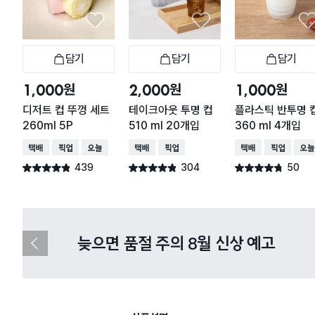
담기
담기
담기
장바구니
장바구니
장
원
원
원
1,000
2,000
1,000
디저트 컵 뚜껑 세트
테이크아웃 투명 컵
플라스틱 반투명 
260ml 5P
510 ml 20개입
360 ml 4개입
택배배송
매장픽업
오늘배송
택배배송
매장픽업
택배배송
매장픽업
오늘
439
304
50
별점 4.8점
별점 4.8점
별점 4.7점
건 작성
건 작성
건 작성
다이소X카카오페이 8월 결제 혜택 
이
전
슬
라
이
드