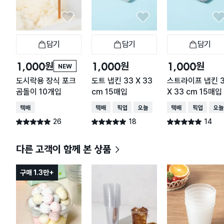
담기
담기
담기
장바구니
장바구니
장
원
원
원
1,000
1,000
1,000
NEW
도시락용 장식 포크
도트 냅킨 33 X 33
스트라이프 냅킨 
곰돌이 10개입
cm 15매입
X 33 cm 15매입
택배배송
택배배송
매장픽업
오늘배송
택배배송
매장픽업
오늘
26
18
14
별점 5.0점
별점 5.0점
별점 5.0점
건 작성
건 작성
건 작성
다른 고객이 함께 본 상품
구매 1.3만+