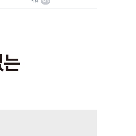
리뷰
146