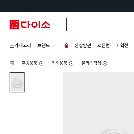
홈
신상발견
오픈런
기획전
카테고리
브랜드
홈
주방용품
일회용품
플라스틱컵