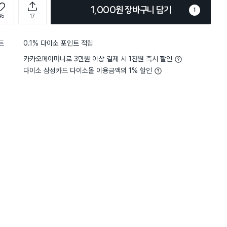
1,000원 장바구니 담기
1
45
17
트
0.1% 다이소 포인트 적립
카카오페이머니로 3만원 이상 결제 시 1천원 즉시 할인
다이소 삼성카드 다이소몰 이용금액의 1% 할인
5
내구성
견고하고 튼튼해요
는데 컵이 없어서 구매했어요 다행
딱맞고 빨대없이 사용가능하고 빨
전체보기
좋을것같아요
구매 5.9만+
구매 5.5만+
구매 3만+