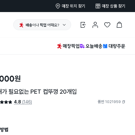
매장 위치 찾기
매장 상품 찾기
배송
이나
픽업
어때요?
로그인
마이페이지
찜 한 상품
장바구니
매장픽업
오늘배송
대량주문
,000
원
가 필요없는 PET 컵뚜껑 20개입
4.8
(146)
품번 1021959
4.8점
복사하기
방법