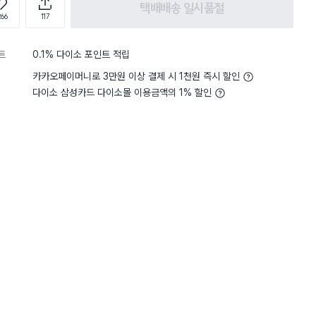
택배배송 일시품절
266
117
트
0.1% 다이소 포인트 적립
카카오페이머니로 3만원 이상 결제 시 1천원 즉시 할인
다이소 삼성카드 다이소몰 이용금액의 1% 할인
5
내구성
견고하고 튼튼해요
5
내구성
별점 5점
때 샴푸랑 물이랑 넣고 흔들어서
크고 사용하기 편함. 하지만
럽게 잘리지 않아서 힘이 많
아지한테 뭍지 않고 샴푸가 한
구 크기를 조절할 수 있는 
 않고 골고루 사용할 수 있어서
기도 좋아요
구매 1.1만+