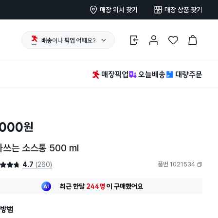
매장 위치 찾기
매장 상품 찾기
배송
이나
픽업
어때요?
로그인
마이페이지
찜 한 상품
장바구니
매장픽업
오늘배송
대량주문
,000
원
쓰는 소스통 500 ml
4.7
(260)
품번 1021534
4.7점
복사하기
최근 한달
244명
이
구매했어요
지금까지
21,384개
가
팔렸어요
30대 여성
이 가장 많이
구매했어요
최근 한달
244명
이
구매했어요
방법
지금까지
21,384개
가
팔렸어요