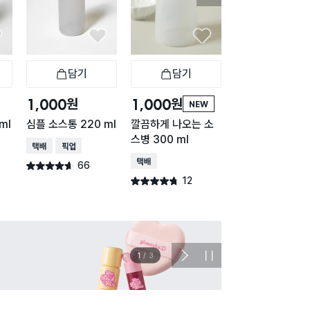
담기
담기
담기
바구니
장바구니
장바구니
장
원
원
원
1,000
1,000
1,000
NEW
NE
ml
심플 소스통 220 ml
깔끔하게 나오는 소
깔끔하게 나오는 
스병 300 ml
스병 500 ml
택배배송
매장픽업
택배배송
택배배송
66
별점 4.6점
건 작성
12
41
별점 4.7점
별점 4.7점
건 작성
건 작
이벤트
관심 
2
/
3
다
정
음
지
슬
라
이