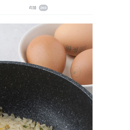
드
리뷰
260