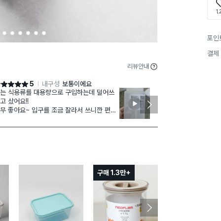
1,
2
3
4
5
6
7
포인
결제
리뷰안내
5
내구성
보통이에요
점 5점
별점 5점
는 식용류를 대용량으로 구입하는데 덜어쓰
강아지 목욕할
고 샀어요!!
쓰면 좋아요
좋아요~ 입구를 조금 잘라서 쓰니깐 편하
샴푸가 바로 강
곳만 거품 내지
리고 가벼워서 더 좋아요!!
좋아요
얼굴부위에 쓰
구매 1.3만+
구매 1.5만+