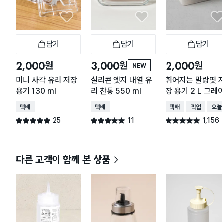
담기
담기
담기
장바구니
장바구니
장
원
원
원
2,000
3,000
2,000
NEW
미니 사각 유리 저장
실리콘 엣지 내열 유
휘어지는 말랑핏 
용기 130 ml
리 찬통 550 ml
장 용기 2 L 그레
택배배송
택배배송
택배배송
매장픽업
오늘
25
11
1,156
별점 5.0점
별점 5.0점
별점 4.9점
건 작성
건 작성
건 작성
다른 고객이 함께 본 상품