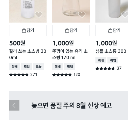
담기
담기
담기
장바구니
장바구니
장
원
원
원
500
1,000
1,000
잘라 쓰는 소스병 30
뚜껑이 있는 유리 소
심플 소스통 300 
0ml
스병 170 ml
택배배송
매장픽업
택배배송
매장픽업
오늘배송
택배배송
매장픽업
37
별점 4.7점
건 작성
271
120
별점 4.7점
별점 4.8점
건 작성
건 작성
다이소X카카오페이 8월 결제 혜택 
이
전
슬
라
이