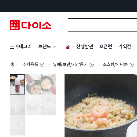
홈
신상발견
오픈런
기획전
카테고리
브랜드
홈
주방용품
밀폐/보관/저장용기
소스병/양념통