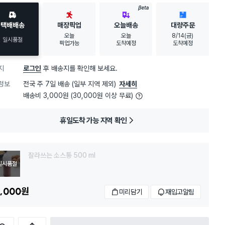
30대 여성
이 가장 많이
구매했어요
BETA
택배배송
매장픽업
오늘배송
대량주문
오늘
오늘
8/14(금)
일시품절
픽업가능
도착예정
도착예정
지
로그인
후 배송지를 확인해 보세요.
정보
전국 주 7일 배송 (일부 지역 제외)
자세히
배송비 3,000원 (30,000원 이상 무료)
휴일도착 가능 지역 확인
잘라쓰는 소스통 500 ml
일시품절
,000
원
미리담기
재입고알림