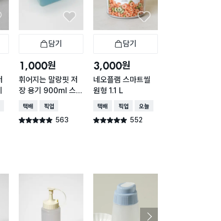
담기
담기
담기
바구니
장바구니
장바구니
장
원
원
원
1,000
3,000
2,000
저
휘어지는 말랑핏 저
네오플램 스마트씰
내츄럴 직사각 손
이
장 용기 900ml 스카
원형 1.1 L
이형 1.5L
이블루
배송
택배배송
매장픽업
택배배송
매장픽업
오늘배송
매장픽업
오늘배송
563
552
433
별점 4.9점
별점 4.9점
별점 4.9점
건 작성
건 작성
건 작