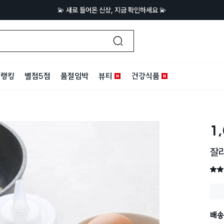
💫 새로 들어온 신상, 지금 확인하세요 💫
랭킹
별점5점
품절임박
뷰티
건강식품
1
잘라
별점 
배송