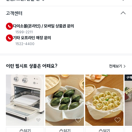
고객센터
다이소몰(온라인) / 모바일 상품권 문의
1599-2211
기타 오프라인 매장 문의
1522-4400
이런 찜시트 상품은 어때요?
전체보기
구매
담기
담기
담기