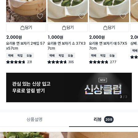
담기
담기
담기
2,000
1,000
2,000
2,0
원
원
원
요리용 면 보자기 2매입 57
요리용 면 보자기 소 37X3
요리용 면 보자기 대 57X5
삼베 
x57cm
7cm
7cm
택배
택배배송
매장픽업
오늘배송
택배배송
매장픽업
오늘배송
택배배송
매장픽업
오늘배송
별점 
231
305
277
별점 4.7점
별점 4.7점
별점 4.8점
건 작성
건 작성
건 작성
관심 있는 신상 입고
무료로 알림 받기
3
3
상품설명
리뷰
208