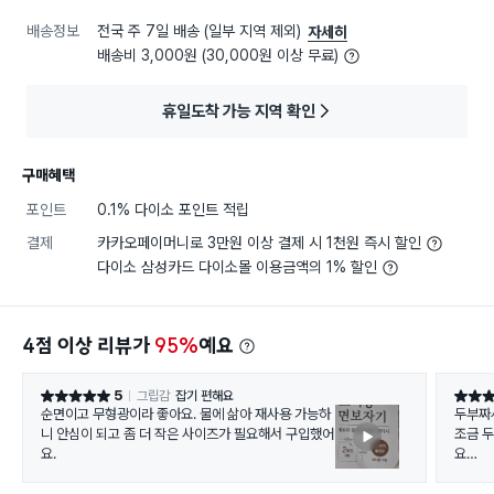
배송정보
전국 주 7일 배송 (일부 지역 제외)
자세히
배송비 3,000원 (30,000원 이상 무료)
휴일도착 가능 지역 확인
구매혜택
포인트
0.1% 다이소 포인트 적립
결제
카카오페이머니로 3만원 이상 결제 시 1천원 즉시 할인
다이소 삼성카드 다이소몰 이용금액의 1% 할인
4점 이상 리뷰가
95%
예요
5
그립감
잡기 편해요
별점 5점
별점 5
순면이고 무형광이라 좋아요. 물에 삶아 재사용 가능하
두부짜
니 안심이 되고 좀 더 작은 사이즈가 필요해서 구입했어
조금 
요.
요
헤지고
크기도