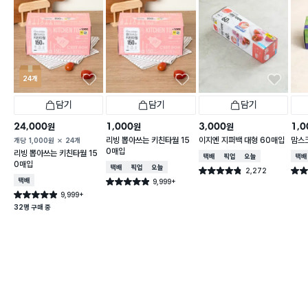
24개
담기
담기
담기
24,000
1,000
3,000
1,0
원
원
원
리빙 뽑아쓰는 키친타월 15
이지엔 지퍼백 대형 60매입
맘스
개당
1,000
원
24개
0매입
리빙 뽑아쓰는 키친타월 15
택배배송
매장픽업
오늘배송
택배
0매입
택배배송
매장픽업
오늘배송
2,272
별점 4.8점
별점 
건 작성
택배배송
9,999+
별점 4.9점
건 작성
9,999+
별점 4.9점
건 작성
32명 구매 중