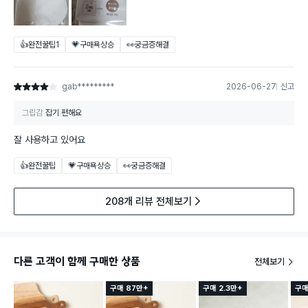
👍완전꿀팁
1
💗구매욕상승
👀궁금증해결
gab*********
2026-06-27
신고
별점 4점
그립감
잡기 편해요
잘 사용하고 있어요
👍완전꿀팁
💗구매욕상승
👀궁금증해결
208개 리뷰 전체보기
다른 고객이 함께 구매한 상품
전체보기
구매 87만+
구매 2.3만+
구매