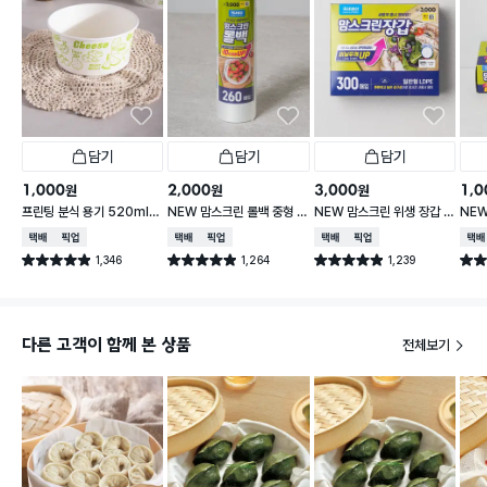
담기
담기
담기
1,000
2,000
3,000
1,0
원
원
원
프린팅 분식 용기 520ml 1
NEW 맘스크린 롤백 중형 2
NEW 맘스크린 위생 장갑 3
NE
8개입
60매입
00매입
20
택배배송
매장픽업
택배배송
매장픽업
택배배송
매장픽업
택배
1,346
1,264
1,239
별점 4.9점
별점 4.9점
별점 4.9점
별점 
건 작성
건 작성
건 작성
다른 고객이 함께 본 상품
전체보기