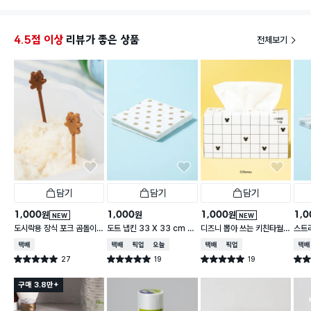
4.5점 이상
리뷰가 좋은 상품
전체보기
담기
담기
담기
1,000
1,000
1,000
1,0
원
원
원
NEW
NEW
도시락용 장식 포크 곰돌이 1
도트 냅킨 33 X 33 cm 1
디즈니 뽑아 쓰는 키친타월
스트라
0개입
5매입
2겹 150매입 체크
cm 
택배배송
택배배송
매장픽업
오늘배송
택배배송
매장픽업
택배
27
19
19
별점 5.0점
별점 5.0점
별점 5.0점
별점 
건 작성
건 작성
건 작성
구매 3.8만+