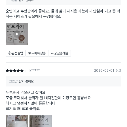
그립감
잡기 편해요
순면이고 무형광이라 좋아요. 물에 삶아 재사용 가능하니 안심이 되고 좀 더
작은 사이즈가 필요해서 구입했어요.
👍완전꿀팁
💗구매욕상승
👀궁금증해결
mik*****
2026-02-01
신고
별점 5점
그립감
잡기 편해요
두부짜서 먹으려고 샀어요
조금 두꺼워서 물끼가 덜 삐지긴한데 이정도면 훌륭해요
헤지고 엉성하지않아 튼튼합니다
크기도 꽤 크고 좋아요