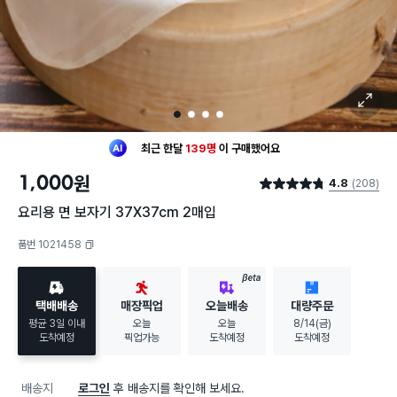
확대 보기
1
2
3
4
최근 한달
139명
이
구매했어요
20대 여성
이 가장 많이
구매했어요
1,000
원
4.8
(208)
최근 한달
139명
이
구매했어요
별점 4.8점
20대 여성
이 가장 많이
구매했어요
요리용 면 보자기 37X37cm 2매입
품번 1021458
복사하기
BETA
택배배송
매장픽업
오늘배송
대량주문
평균 3일 이내
오늘
오늘
8/14(금)
도착예정
픽업가능
도착예정
도착예정
배송지
로그인
후 배송지를 확인해 보세요.