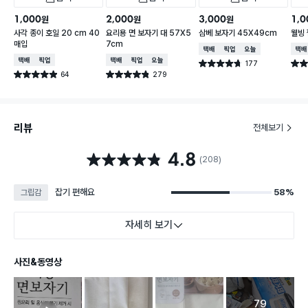
1,000
2,000
3,000
1,0
원
원
원
사각 종이 호일 20 cm 40
요리용 면 보자기 대 57X5
삼베 보자기 45X49cm
웰빙 
매입
7cm
택배배송
매장픽업
오늘배송
택배
택배배송
매장픽업
택배배송
매장픽업
오늘배송
177
별점 4.7점
별점 
건 작성
64
279
별점 4.9점
별점 4.8점
건 작성
건 작성
리뷰
전체보기
4.8
별점 4.8점
(208)
잡기 편해요
58%
그립감
자세히 보기
사진&동영상
79