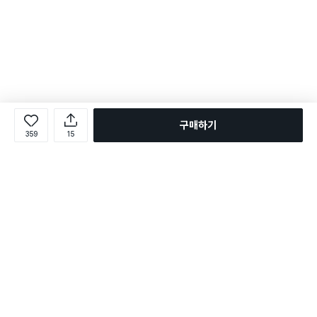
구매하기
359
15
로그인
온라인 다이소몰 1599-2211
온라인 다이소몰
다이소 매장 1522-4400
다이소 매장
평일 09:00 ~ 18:00
평일 09:00 ~ 18:00
주문조회
매장 상품 찾기
취소/교환/반품 신청
매장 위치 찾기
공지사항
1:1 문의
FAQ
고객센터