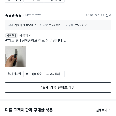
dht********
2026-07-22
신고
별점 5점
무게
사용하기 적당해요
편리함
보통이에요
내구성
보통이에요
사용하기
매장구매
편하고 휴대성이좋아요 칼도 잘 갈립니다 굿
👍완전꿀팁
💗구매욕상승
👀궁금증해결
16개 리뷰 전체보기
다른 고객이 함께 구매한 상품
전체보기