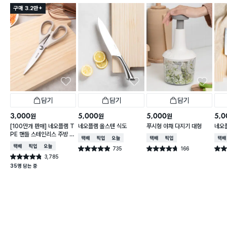
구매 3.2만+
담기
담기
담기
3,000
5,000
5,000
5,0
원
원
원
[100만개 판매] 네오플램 T
네오플램 올스텐 식도
푸시형 야채 다지기 대형
네오
PE 핸들 스테인리스 주방 가
택배배송
매장픽업
오늘배송
택배배송
매장픽업
택배
위
택배배송
매장픽업
오늘배송
735
166
별점 4.9점
별점 4.7점
별점 
건 작성
건 작성
3,785
별점 4.8점
건 작성
35명 담는 중