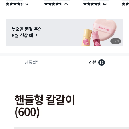
14
25
140
별점 4.5점
별점 4.6점
별점 4.5점
별점 
건 작성
건 작성
건 작성
늦으면 품절 주의
8월 신상 예고
1
3
상품설명
리뷰
16