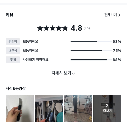
리뷰
전체보기
4.8
별점 4.8점
(16)
보통이에요
63%
편리함
보통이에요
75%
내구성
사용하기 적당해요
88%
무게
자세히 보기
사진&동영상
3
고객 리뷰 
더보기