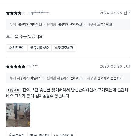
dlq*********
2024-07-25
신고
별점 4점
무게
사용하기 가벼워요
편리함
사용하기 편리해요
내구성
보통이에요
오래 쓸 수는 없겠어요.
👍완전꿀팁
💗구매욕상승
👀궁금증해결
hhj***
2026-06-26
신고
별점 5점
무게
사용하기 적당해요
편리함
사용하기 편리해요
내구성
견고하고 튼튼해요
전에 쓰던 숯돌를 잃어버려서 반신반의하면서 구매했는데 쓸만하
매장구매
네요 고리가 있어 걸어놓을수 있습니다
👍완전꿀팁
💗구매욕상승
👀궁금증해결