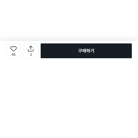
구매하기
45
2
로그인
온라인 다이소몰 1599-2211
온라인 다이소몰
다이소 매장 1522-4400
다이소 매장
평일 09:00 ~ 18:00
평일 09:00 ~ 18:00
주문조회
매장 상품 찾기
취소/교환/반품 신청
매장 위치 찾기
공지사항
1:1 문의
FAQ
고객센터