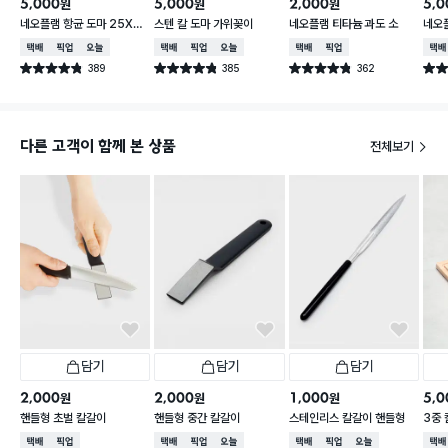
5,000
5,000
2,000
5,0
원
원
원
네오플램 항균 도마 25X3
스텐 칼 도마 가위꽂이
네오플램 티타늄 과도 소
네오
6cm
형
택배배송
매장픽업
오늘배송
택배배송
매장픽업
오늘배송
택배배송
매장픽업
택배
389
385
362
별점 4.8점
별점 4.8점
별점 4.8점
별점 
건 작성
건 작성
건 작성
다른 고객이 함께 본 상품
전체보기
담기
담기
담기
2,000
2,000
1,000
5,0
원
원
원
핸들형 초벌 칼갈이
핸들형 중간 칼갈이
스테인리스 칼갈이 핸들형
3중
택배배송
매장픽업
택배배송
매장픽업
오늘배송
택배배송
매장픽업
오늘배송
택배