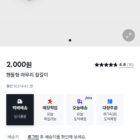
확대 보기
1
2,000
원
4.8
(16)
별점 4.8점
핸들형 마무리 칼갈이
품번 1021442
복사하기
BETA
택배배송
매장픽업
오늘배송
대량주문
오늘
오늘
8/14(금)
일시품절
픽업가능
도착예정
도착예정
배송지
로그인
후 배송지를 확인해 보세요.