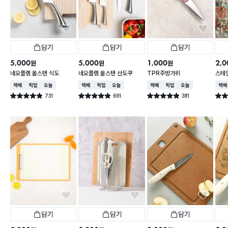
담기
담기
담기
5,000
5,000
1,000
2,0
원
원
원
네오플램 올스텐 식도
네오플램 올스텐 산도쿠
TPR주방가위
스테
넓은
택배배송
매장픽업
오늘배송
택배배송
매장픽업
오늘배송
택배배송
매장픽업
오늘배송
택배
731
691
381
별점 4.9점
별점 4.9점
별점 4.9점
별점 
건 작성
건 작성
건 작성
담기
담기
담기