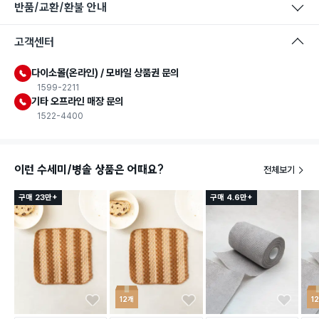
반품/교환/환불 안내
고객센터
다이소몰(온라인) / 모바일 상품권 문의
1599-2211
기타 오프라인 매장 문의
1522-4400
이런 수세미/병솔 상품은 어때요?
전체보기
구매 23만+
구매 4.6만+
12개
1