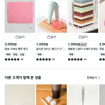
담기
담기
담기
2,000
1,000
1,000
2,0
원
원
원
NEW
엠보 극세사 행주 핑크
실리콘 아이스 캔디기 17 X
대용량 스펀지 수세미 8개입
주름
4 cm
택배배송
매장픽업
오늘배송
택배배송
택배배송
택배
94
64
64
별점 4.9점
별점 4.9점
별점 4.9점
별점 
건 작성
건 작성
건 작성
다른 고객이 함께 본 상품
전체보기