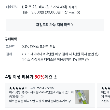
배송정보
전국 주 7일 배송 (일부 지역 제외)
자세히
배송비 3,000원 (30,000원 이상 무료)
휴일도착 가능 지역 확인
구매혜택
포인트
0.1% 다이소 포인트 적립
결제
카카오페이머니로 3만원 이상 결제 시 1천원 즉시 할인
다이소 삼성카드 다이소몰 이용금액의 1% 할인
4점 이상 리뷰가
80%
예요
5
두께
보기와 비슷해요
별점 5점
별점 4
아기 젖병 젖꼭지 세척용으로 구입했고 리필이 있어 마
이번에
음에 듭니다
게 구
아쉬운 점은 아니지만 리필 사용이 끝나면 추가로 구입
스펀지
할 수 있게도 판매가 되었으면 좋겠어요~~
생각보
리필있