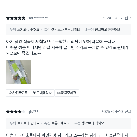
dor********
2024-10-17
신고
별점 5점
두께
보기와 비슷해요
촉감
생각보다 부드러워요
내구성
견고하고 튼튼해요
아기 젖병 젖꼭지 세척용으로 구입했고 리필이 있어 마음에 듭니다
아쉬운 점은 아니지만 리필 사용이 끝나면 추가로 구입할 수 있게도 판매가
되었으면 좋겠어요~~
👍완전꿀팁
5
💗구매욕상승
👀궁금증해결
qls***
2025-04-10
신고
별점 4점
두께
보기보다 얇아요
촉감
보통이에요
내구성
생각보다 약해요
이번에 다이소몰에서 이것저것 담느라고 스무개는 넘게 구매한것같은데 제