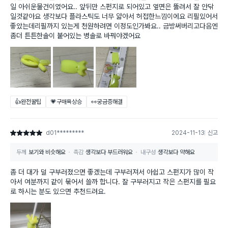
일 아쉬운물건이였어요.. 앞뒤만 스펀지로 되어있고 옆면은 뚫려서 잘 안닦
일것같아요 생각보다 플라스틱도 너무 얇아서 허접한느낌이에요 리필있어서
좋았는데리필까지 있는게 천원하려면 이정도인가봐요.. 금방써버리고다음엔
좀더 튼튼한솔이 붙어있는 병솔로 바꿔야겠어요
👍완전꿀팁
💗구매욕상승
👀궁금증해결
d01*********
2024-11-13
신고
별점 5점
두께
보기와 비슷해요
촉감
생각보다 부드러워요
내구성
생각보다 약해요
좀 더 대가 덜 구부러졌으면 좋겠는데 구부러져서 아쉽고 스펀지가 많이 작
아서 여분까지 같이 묶어서 쓸까 합니다. 잘 구부러지고 작은 스펀지를 필요
로 하시는 분도 있으면 추천드려요.