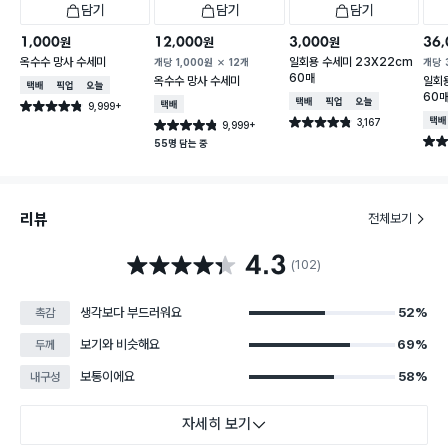
담기
담기
담기
1,000
12,000
3,000
36,
원
원
원
옥수수 망사 수세미
일회용 수세미 23X22cm
개당
1,000
원
12개
개당
60매
옥수수 망사 수세미
일회용
택배배송
매장픽업
오늘배송
60
택배배송
매장픽업
오늘배송
9,999+
택배배송
별점 4.8점
건 작성
3,167
택배
별점 4.8점
9,999+
별점 4.8점
건 작성
건 작성
별점 
55명 담는 중
리뷰
전체보기
4.3
별점 4.3점
(102)
생각보다 부드러워요
52%
촉감
보기와 비슷해요
69%
두께
보통이에요
58%
내구성
자세히 보기