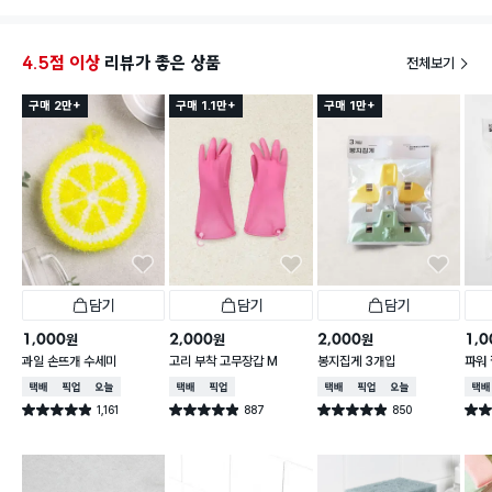
도인가
어있는
4.5점 이상
리뷰가 좋은 상품
전체보기
구매 2만+
구매 1.1만+
구매 1만+
담기
담기
담기
1,000
2,000
2,000
1,0
원
원
원
과일 손뜨개 수세미
고리 부착 고무장갑 M
봉지집게 3개입
파워 
택배배송
매장픽업
오늘배송
택배배송
매장픽업
택배배송
매장픽업
오늘배송
택배
1,161
887
850
별점 4.9점
별점 4.9점
별점 4.9점
별점 
건 작성
건 작성
건 작성