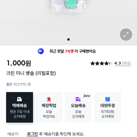
확대 보기
1
최근 한달
76명
이
구매했어요
30대 여성
이 가장 많이
구매했어요
1,000
원
4.3
(102)
최근 한달
76명
이
구매했어요
별점 4.3점
30대 여성
이 가장 많이
구매했어요
크린 미니 병솔 (리필포함)
품번 1021110
복사하기
BETA
택배배송
매장픽업
오늘배송
대량주문
평균 3일 이내
오늘
오늘
8/18(화)
도착예정
픽업가능
도착예정
도착예정
배송지
로그인
후 배송지를 확인해 보세요.