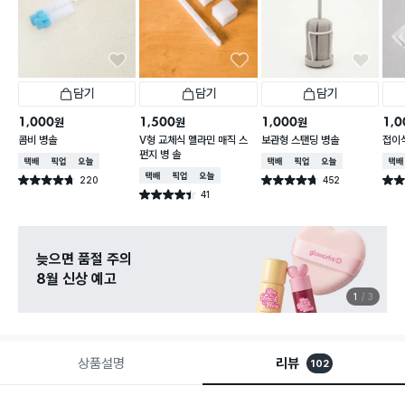
담기
담기
담기
1,000
1,500
1,000
1,0
원
원
원
콤비 병솔
V형 교체식 멜라민 매직 스
보관형 스탠딩 병솔
접이식
펀지 병 솔
택배배송
매장픽업
오늘배송
택배배송
매장픽업
오늘배송
택배
택배배송
매장픽업
오늘배송
220
452
별점 4.7점
별점 4.7점
별점 
건 작성
건 작성
41
별점 4.4점
건 작성
늦으면 품절 주의
8월 신상 예고
1
3
상품설명
리뷰
102