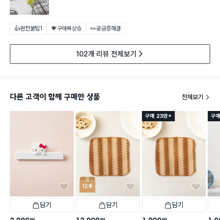
👍완전꿀팁
1
💗구매욕상승
👀궁금증해결
102개 리뷰 전체보기
다른 고객이 함께 구매한 상품
전체보기
구매 23만+
구매
12개
담기
담기
담기