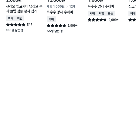
2,000
12,000
1,000
1,0
원
원
원
산리오 헬로키티 냉장고 부
옥수수 망사 수세미
싱크
개당
1,000
원
12개
착 클립 겸용 봉지 집게
옥수수 망사 수세미
택배배송
매장픽업
오늘배송
택배
택배배송
매장픽업
택배배송
9,999+
별점 4.8점
별점 
건 작성
547
별점 4.9점
9,999+
별점 4.8점
건 작성
건 작성
130명 담는 중
55명 담는 중