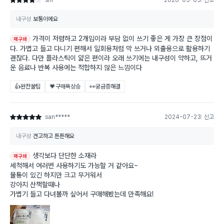
shi*******
2026-05-05
신고
별점 4점
내구성
보통이에요
가격이 저렴하고 2개입이라 부담 없이 쓰기 좋은 게 가장 큰 장점이
재구매
다. 가볍고 들고 다니기 편해서 일회용처럼 막 쓰거나 외출용으로 활용하기
괜찮다. 다만 플라스틱이 얇은 편이라 오래 쓰기에는 내구성이 약하고, 뜨거
운 음료나 반복 사용에는 적합하지 않은 느낌이다
👍완전꿀팁
💗구매욕상승
👀궁금증해결
san*****
2024-07-23
신고
별점 5점
내구성
견고하고 튼튼해요
생각보다 단단한 소재라
재구매
세척해서 여러번 사용하기도 가능할 거 같아요~
물통이 있긴 하지만 크고 무거워서
강아지 산책할때나
가볍기 들고 다녀볼까 싶어서 구매해봤는데 만족해요!