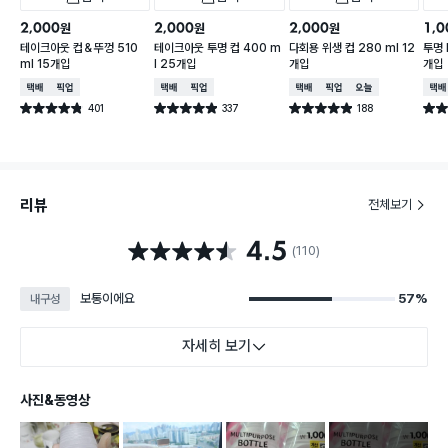
2,000
2,000
2,000
1,0
원
원
원
테이크아웃 컵＆뚜껑 510
테이크아웃 투명 컵 400 m
다회용 위생 컵 280 ml 12
투명 
ml 15개입
l 25개입
개입
개입
택배배송
매장픽업
택배배송
매장픽업
택배배송
매장픽업
오늘배송
택배
401
337
188
별점 4.8점
별점 4.9점
별점 4.9점
별점 
건 작성
건 작성
건 작성
리뷰
전체보기
4.5
별점 4.5점
(110)
보통이에요
57%
내구성
자세히 보기
사진&동영상