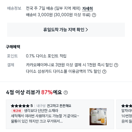
배송정보
전국 주 7일 배송 (일부 지역 제외)
자세히
배송비 3,000원 (30,000원 이상 무료)
휴일도착 가능 지역 확인
구매혜택
포인트
0.1% 다이소 포인트 적립
결제
카카오페이머니로 3만원 이상 결제 시 1천원 즉시 할인
다이소 삼성카드 다이소몰 이용금액의 1% 할인
4점 이상 리뷰가
87%
예요
5
내구성
견고하고 튼튼해요
별점 5점
별점 5
생각보다 단단한 소재라
말차라
재구매
세척해서 여러번 사용하기도 가능할 거 같아요~
10번정
물통이 있긴 하지만 크고 무거워서
음에 들
강아지 산책할때나
가해서
가볍기 들고 다녀볼까 싶어서 구매해봤는데 만족해요!