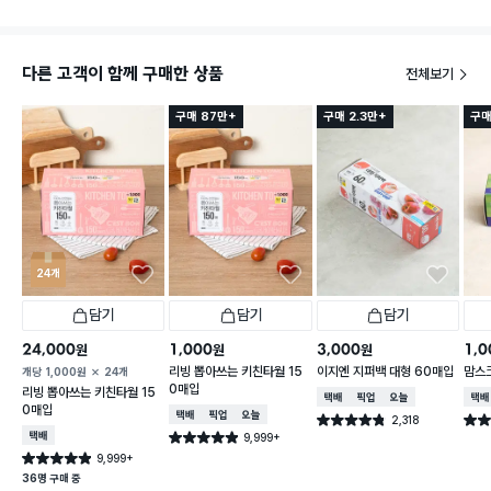
다른 고객이 함께 구매한 상품
전체보기
구매 87만+
구매 2.3만+
구매
24개
담기
담기
담기
24,000
1,000
3,000
1,0
원
원
원
리빙 뽑아쓰는 키친타월 15
이지엔 지퍼백 대형 60매입
맘스
개당
1,000
원
24개
0매입
리빙 뽑아쓰는 키친타월 15
택배배송
매장픽업
오늘배송
택배
0매입
택배배송
매장픽업
오늘배송
2,318
별점 4.8점
별점 
건 작성
택배배송
9,999+
별점 4.9점
건 작성
9,999+
별점 4.9점
건 작성
36명 구매 중