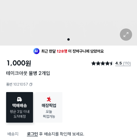
확대 보기
1
최근 한달
128명
이
장바구니에 담았어요
1,000
원
4.5
(110)
별점 4.5점
테이크아웃 물병 2개입
품번 1021057
복사하기
택배배송
매장픽업
평균 3일 이내
오늘
도착예정
픽업가능
배송지
로그인
후 배송지를 확인해 보세요.