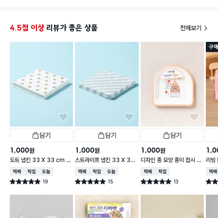
4.5점 이상
리뷰가 좋은 상품
전체보기
구매
담기
담기
담기
1,000
1,000
1,000
1,0
원
원
원
도트 냅킨 33 X 33 cm 1
스트라이프 냅킨 33 X 33
디자인 종 모양 종이 접시 18
리빙 
5매입
cm 15매입
cm 10개입
0매
택배배송
매장픽업
오늘배송
택배배송
매장픽업
오늘배송
택배배송
매장픽업
택배
19
15
13
별점 5.0점
별점 5.0점
별점 5.0점
별점 
건 작성
건 작성
건 작성