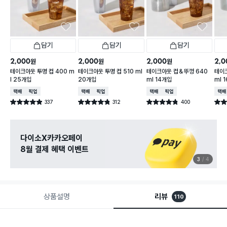
담기
담기
담기
2,000
2,000
2,000
2,0
원
원
원
테이크아웃 투명 컵 400 m
테이크아웃 투명 컵 510 ml
테이크아웃 컵＆뚜껑 640
테이
l 25개입
20개입
ml 14개입
ml 
택배배송
매장픽업
택배배송
매장픽업
택배배송
매장픽업
택배
337
312
400
별점 4.9점
별점 4.8점
별점 4.8점
별점 
건 작성
건 작성
건 작성
다이소X카카오페이
8월 결제 혜택 이벤트
3
4
상품설명
리뷰
110