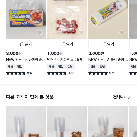
담기
담기
담기
3,000
1,000
3,000
1,0
원
원
원
NEW 맘스크린 위생백 중형
맘스크린 지퍼백 소 25매
NEW 맘스크린 롤백 중형 4
NEW
400매입
50매입
30
택배배송
매장픽업
택배배송
매장픽업
오늘배송
택배배송
매장픽업
택배
984
977
972
별점 4.9점
별점 4.9점
별점 4.9점
별점 
건 작성
건 작성
건 작성
다른 고객이 함께 본 상품
전체보기