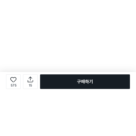
구매하기
575
15
로그인
온라인 다이소몰 1599-2211
온라인 다이소몰
다이소 매장 1522-4400
다이소 매장
평일 09:00 ~ 18:00
평일 09:00 ~ 18:00