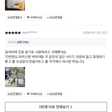
👍완전꿀팁
4
💗구매욕상승
👀궁금증해결
min******
2026-01-02
신고
별점 5점
내구성
보통이에요
말차라떼 전용 용기로 사용하려고 구매했어요.
10번정도 타먹으면 버려야할 것 같은데 일단 사이즈 마음에 들고 휴대하기
좋고 물 조금잡아 흔들어주고 물 추가해서 마시면 딱입니다.
👍완전꿀팁
3
💗구매욕상승
👀궁금증해결
110개 리뷰 전체보기