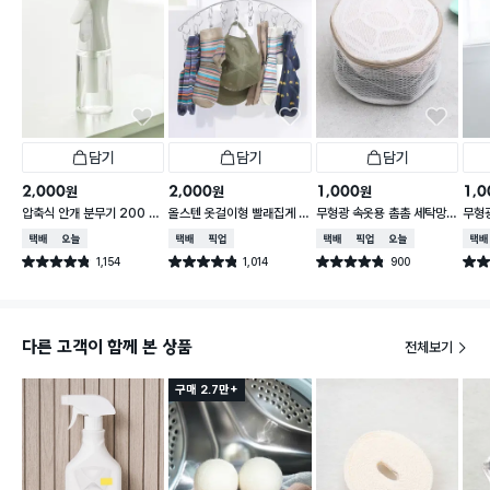
담기
담기
담기
2,000
2,000
1,000
1,0
원
원
원
압축식 안개 분무기 200 m
올스텐 옷걸이형 빨래집게 1
무형광 속옷용 촘촘 세탁망 1
무형
l
0P
5X9 cm
40 
택배배송
오늘배송
택배배송
매장픽업
택배배송
매장픽업
오늘배송
택배
1,154
1,014
900
별점 4.8점
별점 4.8점
별점 4.8점
별점 
건 작성
건 작성
건 작성
다른 고객이 함께 본 상품
전체보기
구매 2.7만+