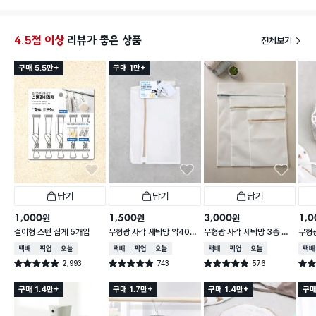
주름을 잡기 편합니다.
✅ 단점 : 장갑 형태라 통기성이 부족해 오래 착용하면
손에 땀이 찰 수 있습니다.
4.5점 이상
리뷰가 좋은 상품
전체보기
✅ 재구매 의사 : 있음
구매 5.5만+
구매 1만+
담기
담기
담기
1,000
1,500
3,000
1,0
원
원
원
걸이형 스텐 집게 5개입
무형광 사각 세탁망 약40X
무형광 사각 세탁망 3종 세
무형광
50cm
트
8X2
택배배송
매장픽업
오늘배송
택배배송
매장픽업
오늘배송
택배배송
매장픽업
오늘배송
택배
2,993
743
576
별점 4.9점
별점 4.9점
별점 4.9점
별점 
건 작성
건 작성
건 작성
구매 1.4만+
구매 1.7만+
구매 1.4만+
구매