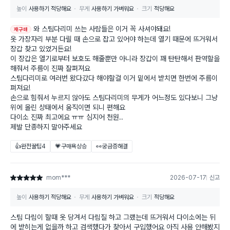
높이
사용하기 적당해요
무게
사용하기 가벼워요
크기
적당해요
와 스팀다리미 쓰는 사람들은 이거 꼭 사셔야돼요!
재구매
옷 가장자리 부분 다릴 때 손으로 잡고 있어야 하는데 열기 때문에 뜨거워서
장갑 찾고 있었거든요!
이 장갑은 열기로부터 보호도 해줄뿐만 아니라 장갑이 꽤 탄탄해서 판역할을
해줘서 주름이 진짜 잘펴져요
스팀다리미로 여러번 왔다갔다 해야할걸 이거 밑에서 받치면 한번에 주름이
펴져요!
손으로 힘줘서 누르지 않아도 스팀다리미의 무게가 어느정도 있다보니 그냥
위에 올린 상태에서 움직이면 되니 편해요
다이소 진짜 최고에요 ㅠㅠ 심지어 천원..
제발 단종하지 말아주세요
👍완전꿀팁
4
💗구매욕상승
👀궁금증해결
mom***
2026-07-17
신고
별점 5점
높이
사용하기 적당해요
무게
사용하기 가벼워요
크기
적당해요
스팀 다림이 할때 옷 당겨서 다림질 하고 그랬는데 뜨거워서 다이소에는 뒤
에 받히는게 없을까 하고 검색했다가 찾아서 구입했어요 아직 사용 안해봤지