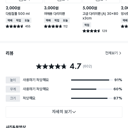
2,000
3,000
5,000
2,0
원
원
원
다림질풀 500 ml
어깨용 다리미판
고급 다리미판 (A) 30x80
망사
x3cm
택배배송
매장픽업
오늘배송
택배배송
매장픽업
오늘배송
택배
매장픽업
455
112
별점 4.6점
별점 4.7점
별점 
건 작성
건 작성
129
별점 4.6점
건 작성
리뷰
전체보기
4.7
별점 4.7점
(602)
사용하기 적당해요
91%
높이
사용하기 적당해요
60%
무게
적당해요
87%
크기
자세히 보기
사진&동영상