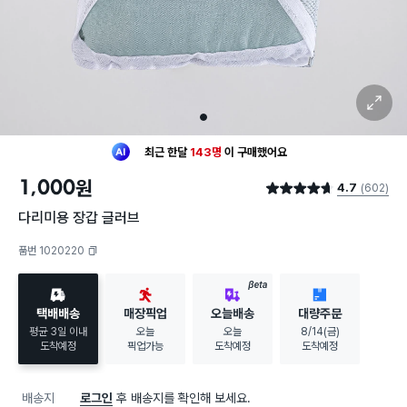
확대 보기
1
최근 한달
143명
이
구매했어요
30대 여성
이 가장 많이
구매했어요
1,000
원
4.7
(602)
최근 한달
143명
이
구매했어요
별점 4.7점
30대 여성
이 가장 많이
구매했어요
다리미용 장갑 글러브
품번 1020220
복사하기
BETA
택배배송
매장픽업
오늘배송
대량주문
평균 3일 이내
오늘
오늘
8/14(금)
도착예정
픽업가능
도착예정
도착예정
배송지
로그인
후 배송지를 확인해 보세요.