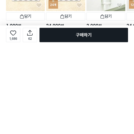
24개
1
담기
담기
담기
1,000
24,000
2,000
24,
원
원
원
걸이형 스텐 집게 5개입
압축식 안개 분무기 200 m
개당
1,000
원
24개
개당
구매하기
l
걸이형 스텐 집게 5개입
압축식
1,686
62
택배배송
매장픽업
오늘배송
l
택배배송
오늘배송
2,999
택배배송
별점 4.9점
건 작성
1,157
택배
별점 4.8점
2,999
별점 4.8점
건 작성
건 작성
별점 
로그인
온라인 다이소몰 1599-2211
온라인 다이소몰
다이소 매장 1522-4400
다이소 매장
평일 09:00 ~ 18:00
평일 09:00 ~ 18:00
주문조회
매장 상품 찾기
취소/교환/반품 신청
매장 위치 찾기
공지사항
1:1 문의