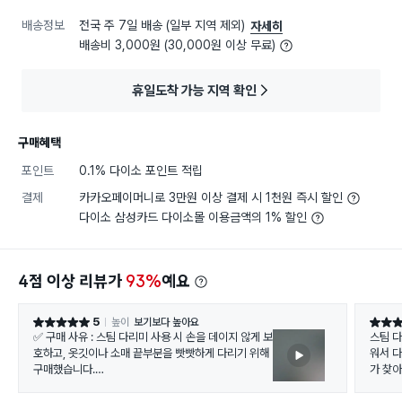
배송정보
전국 주 7일 배송 (일부 지역 제외)
자세히
배송비 3,000원 (30,000원 이상 무료)
휴일도착 가능 지역 확인
구매혜택
포인트
0.1% 다이소 포인트 적립
결제
카카오페이머니로 3만원 이상 결제 시 1천원 즉시 할인
다이소 삼성카드 다이소몰 이용금액의 1% 할인
4점 이상 리뷰가
93%
예요
5
높이
보기보다 높아요
별점 5점
별점 5
✅ 구매 사유 : 스팀 다리미 사용 시 손을 데이지 않게 보
스팀 다
호하고, 옷깃이나 소매 끝부분을 빳빳하게 다리기 위해
워서 
구매했습니다.
가 찾
✅ 장점 : 내열성이 우수해 뜨거운 스팀으로부터 손을
넉넉하
안전하게 보호해주며, 판 다리미 없이도 서서 디테일한