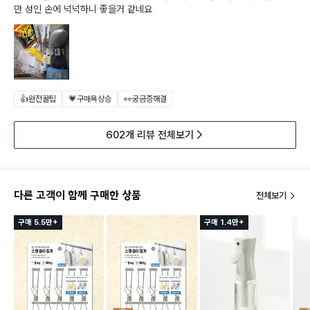
만 성인 손에 넉넉하니 좋을거 같네요
👍완전꿀팁
💗구매욕상승
👀궁금증해결
602개 리뷰 전체보기
다른 고객이 함께 구매한 상품
전체보기
구매 5.5만+
구매 1.4만+