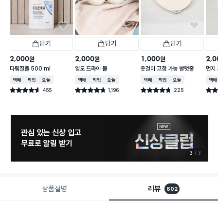
담기
담기
담기
2,000
2,000
1,000
2,0
원
원
원
다림질풀 500 ml
양모 드라이 볼
옷걸이 고정 가능 빨랫줄
먼지 
택배배송
매장픽업
오늘배송
택배배송
매장픽업
오늘배송
택배배송
매장픽업
오늘배송
택배
455
1,196
225
별점 4.6점
별점 4.7점
별점 4.7점
별점 
건 작성
건 작성
건 작성
관심 있는 신상 입고
무료로 알림 받기
3
3
상품설명
리뷰
602