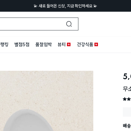
💫 새로 들어온 신상, 지금 확인하세요 💫
랭킹
별점5점
품절임박
뷰티
건강식품
5
무
별점 
배송