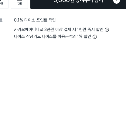
5,000원 장바구니 담기
1
393
125
트
0.1% 다이소 포인트 적립
카카오페이머니로 3만원 이상 결제 시 1천원 즉시 할인
다이소 삼성카드 다이소몰 이용금액의 1% 할인
4
편리함
사용하기 편리해요
4
편리함
별점 4점
단하게 쓰고버리기 좋은거같아
장착 하는데 있어 설명서가 
하면 개꿀~~ 사이즈잘보고사세용
않네요. 어쩌 어찌 해 장착
간안맞음. 글구 좀 싼티나긴함 가
즈가 안 맞네요.ㅠ 가격대비
임 힘주면 부러질수있을것같음.
같아요
이라 모든게 다 용서됨 굿~