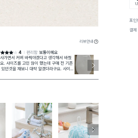
1,
포인
결제
리뷰안내
4
편리함
보통이에요
점 4점
별점 4점
사가면서 커버 바꿔야겠다고 생각해서 바꿨
자취방에서 간
요. 사이즈를 고민 많이 했는데 구매 전 기존
요. 가격생각
 있던것을 재보니 대략 알겠더라구요. 사이즈
대충삿더니 약
 보고 구매하세요. 무소음이라 기대했는데 뚜
벼운 플라스틱
은 바로 닫히네요. 뚜껑도 천천히 닫히게 만
근데 5000원
어주세요.