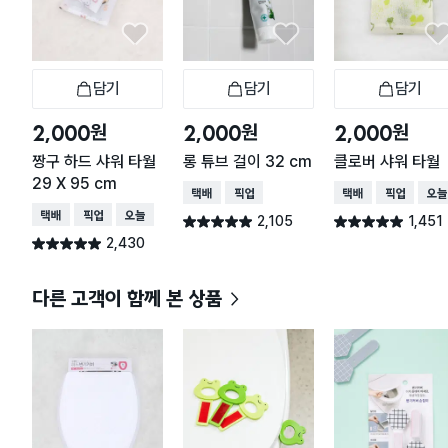
담기
담기
담기
장바구니
장바구니
장
원
원
원
2,000
2,000
2,000
짱구 하드 샤워 타월
롱 튜브 걸이 32 cm
클로버 샤워 타월
29 X 95 cm
택배배송
매장픽업
택배배송
매장픽업
오늘
택배배송
매장픽업
오늘배송
2,105
1,451
별점 4.9점
별점 4.9점
건 작성
건 작성
2,430
별점 4.9점
건 작성
다른 고객이 함께 본 상품