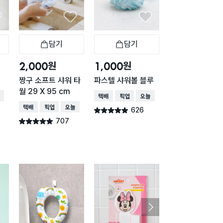
담기
담기
담기
바구니
장바구니
장바구니
장
원
원
원
2,000
1,000
1,000
짱구 소프트 샤워 타
파스텔 샤워볼 블루
파스텔 샤워볼 핑
월 29 X 95 cm
배송
택배배송
매장픽업
오늘배송
택배배송
매장픽업
오
택배배송
매장픽업
오늘배송
626
621
별점 4.9점
별점 4.9점
건 작성
건 작
707
별점 4.9점
건 작성
구매 1.2만+