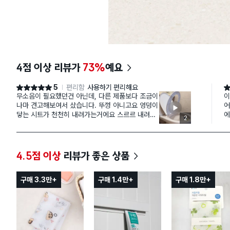
4점 이상 리뷰가
73%
예요
5
편리함
사용하기 편리해요
별점 5점
별
무소음이 필요했던건 아닌데, 다른 제품보다 조금이
이
나마 견고해보여서 샀습니다. 뚜껑 아니고요 엉덩이
어
닿는 시트가 천천히 내려가는거에요 스르르 내려가
에
2
는게 웃겨서 동영상 찍었습니다 참고하세요.
잘
껑
들
4.5점 이상
리뷰가 좋은 상품
구매 3.3만+
구매 1.4만+
구매 1.8만+