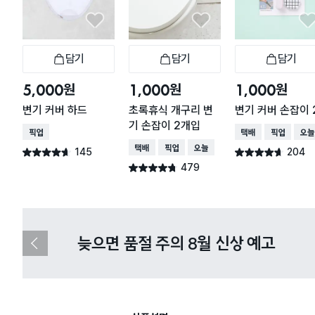
담기
담기
담기
장바구니
장바구니
장
원
원
원
5,000
1,000
1,000
변기 커버 하드
초록휴식 개구리 변
변기 커버 손잡이 
기 손잡이 2개입
매장픽업
택배배송
매장픽업
오늘
택배배송
매장픽업
오늘배송
145
204
별점 4.6점
별점 4.6점
건 작성
건 작성
479
별점 4.7점
건 작성
다이소X카카오페이 8월 결제 혜택 
이
전
슬
라
이
드