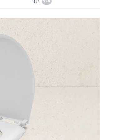
리뷰
389