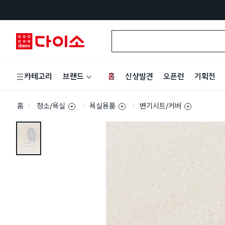
홈
신상발견
오픈런
기획전
카테고리
브랜드
홈
청소/욕실
욕실용품
변기시트/커버