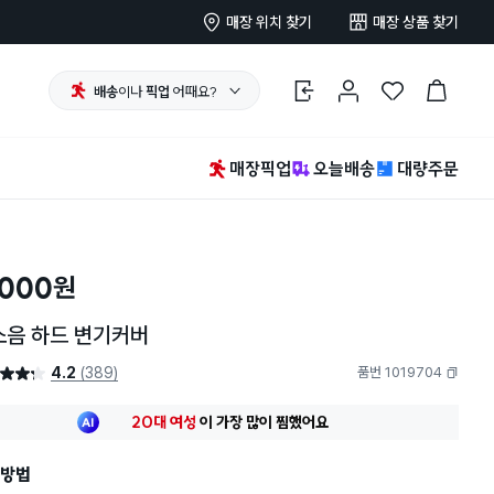
매장 위치 찾기
매장 상품 찾기
배송
이나
픽업
어때요?
로그인
마이페이지
찜 한 상품
장바구니
매장픽업
오늘배송
대량주문
,000
원
소음 하드 변기커버
4.2
(389)
품번 1019704
4.2점
복사하기
최근 한달
295명
이
장바구니에 담았어요
20대 여성
이 가장 많이
찜했어요
최근 한달
295명
이
장바구니에 담았어요
방법
20대 여성
이 가장 많이
찜했어요