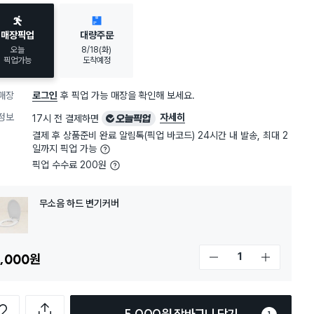
매장픽업
대량주문
오늘
8/18(화)
픽업가능
도착예정
매장
로그인
후 픽업 가능 매장을 확인해 보세요.
오
정보
자세히
17시 전 결제하면
늘
결제 후 상품준비 완료 알림톡(픽업 바코드) 24시간 내 발송, 최대 2
픽
일까지 픽업 가능
업
픽업 수수료 200원
무소음 하드 변기커버
,000
원
개수 감소
개수 증가