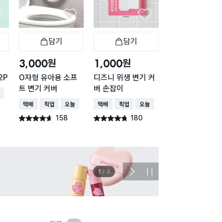
담기
담기
담기
바구니
장바구니
장바구니
장
원
원
원
3,000
1,000
1,000
2P
O자형 유아용 소프
디즈니 위생 변기 커
접이식 변기 손잡
트 변기 커버
버 손잡이
세트
배송
택배배송
매장픽업
오늘배송
택배배송
매장픽업
오늘배송
택배배송
매장픽업
오
158
180
1,01
별점 4.6점
별점 4.7점
별점 4.7점
건 작성
건 작성
건 작
이벤트
관심 
2
/
3
다
정
음
지
슬
라
이
드