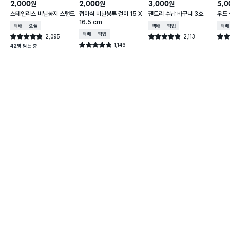
2,000
2,000
3,000
5,0
원
원
원
스테인리스 비닐봉지 스탠드
접이식 비닐봉투 걸이 15 X
팬트리 수납 바구니 3호
우드 
16.5 cm
택배배송
오늘배송
택배배송
매장픽업
택배
택배배송
매장픽업
2,095
2,113
별점 4.8점
별점 4.8점
별점 
건 작성
건 작성
1,146
별점 4.8점
42명 담는 중
건 작성