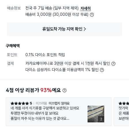
배송정보
전국 주 7일 배송 (일부 지역 제외)
자세히
배송비 3,000원 (30,000원 이상 무료)
휴일도착 가능 지역 확인
구매혜택
포인트
0.1% 다이소 포인트 적립
결제
카카오페이머니로 3만원 이상 결제 시 1천원 즉시 할인
다이소 삼성카드 다이소몰 이용금액의 1% 할인
4점 이상 리뷰가
93%
예요
5
미끄러움
미끄럽지 않아요
별점 5점
별점 5
네 개를 사서 식기류를 구분해서 보관하고 있어요
젓가락
투명한 뚜껑이라 내부가 잘 보여요
온 제
품절이 자주 되는 이유가 있는 것 같아요
보관하
2
디자인도 깔끔하고 쌓아두고 사용할 수 있도록 뚜껑의
1가지 
홈에 맞게 고정할 수 있어요
뚜껑이