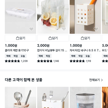
담기
담기
담기
1,000
2,000
1,000
5,0
원
원
원
클리어 계란 용기10구
접이식 비닐봉투 걸이 15 X
자석 타입 바구니 6.5 X 7.
우드 
16.5 cm
5 X 10 cm
택배배송
매장픽업
오늘배송
택배배송
매장픽업
택배배송
매장픽업
오늘배송
택배
1,209
1,146
1,119
별점 4.8점
별점 4.8점
별점 4.8점
별점 
건 작성
건 작성
건 작성
다른 고객이 함께 본 상품
전체보기