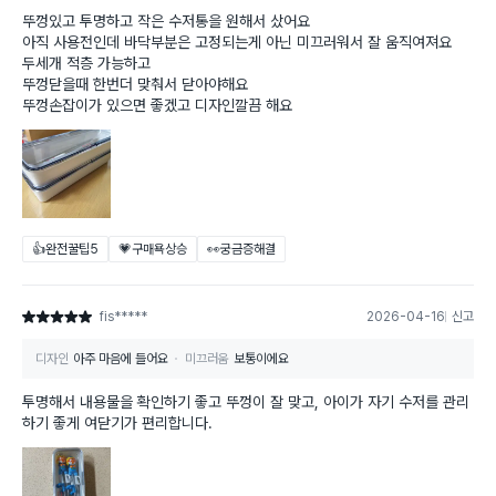
뚜껑있고 투명하고 작은 수저통을 원해서 샀어요
아직 사용전인데 바닥부분은 고정되는게 아닌 미끄러워서 잘 움직여져요
두세개 적층 가능하고
뚜껑닫을때 한번더 맞춰서 닫아야해요
뚜껑손잡이가 있으면 좋겠고 디자인깔끔 해요
👍완전꿀팁
5
💗구매욕상승
👀궁금증해결
fis*****
2026-04-16
신고
별점 5점
디자인
아주 마음에 들어요
미끄러움
보통이에요
투명해서 내용물을 확인하기 좋고 뚜껑이 잘 맞고, 아이가 자기 수저를 관리
하기 좋게 여닫기가 편리합니다.