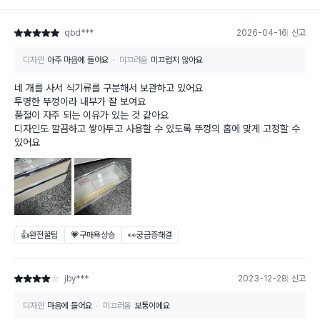
qbd***
2026-04-16
신고
별점 5점
디자인
아주 마음에 들어요
미끄러움
미끄럽지 않아요
네 개를 사서 식기류를 구분해서 보관하고 있어요
투명한 뚜껑이라 내부가 잘 보여요
품절이 자주 되는 이유가 있는 것 같아요
디자인도 깔끔하고 쌓아두고 사용할 수 있도록 뚜껑의 홈에 맞게 고정할 수
있어요
👍완전꿀팁
💗구매욕상승
👀궁금증해결
jby***
2023-12-28
신고
별점 4점
디자인
마음에 들어요
미끄러움
보통이에요