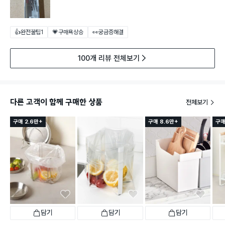
👍완전꿀팁
1
💗구매욕상승
👀궁금증해결
100개 리뷰 전체보기
다른 고객이 함께 구매한 상품
전체보기
구매 2.6만+
구매 8.6만+
구매
담기
담기
담기