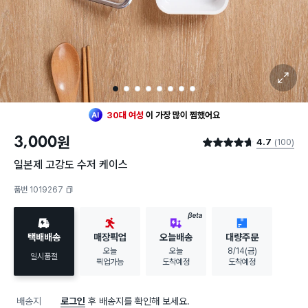
확대 보기
1
2
3
4
5
6
7
8
30대 여성
이 가장 많이
찜했어요
3,000
원
4.7
(100)
별점 4.7점
일본제 고강도 수저 케이스
품번 1019267
복사하기
BETA
택배배송
매장픽업
오늘배송
대량주문
오늘
오늘
8/14(금)
일시품절
픽업가능
도착예정
도착예정
배송지
로그인
후 배송지를 확인해 보세요.