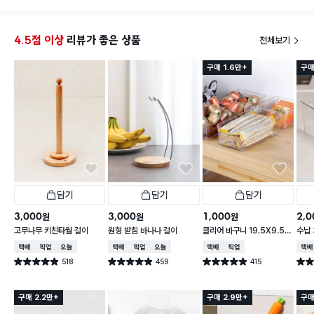
매번 
하면 
4.5점 이상
리뷰가 좋은 상품
전체보기
구매 1.6만+
구매
담기
담기
담기
3,000
3,000
1,000
2,0
원
원
원
고무나무 키친타월 걸이
원형 받침 바나나 걸이
클리어 바구니 19.5X9.5X
수납 
6.2cm
택배배송
매장픽업
오늘배송
택배배송
매장픽업
오늘배송
택배배송
매장픽업
택배
518
459
415
별점 4.9점
별점 4.9점
별점 4.9점
별점 
건 작성
건 작성
건 작성
구매 2.2만+
구매 2.9만+
구매