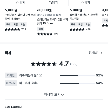
담기
담기
담기
5,000
60,000
5,000
3,0
원
원
원
스테인리스 와이어 2칸 수저
걸이형 스테인리스 수저통
올스
개당
5,000
원
12개
꽂이 16.5cm
직사각형
스테인리스 와이어 2칸 수저
택배
꽂이 16.5cm
택배배송
매장픽업
오늘배송
택배배송
매장픽업
오늘배송
별점 
729
택배배송
469
별점 4.8점
별점 4.8점
건 작성
건 작성
729
별점 4.8점
건 작성
리뷰
전체보기
4.7
별점 4.7점
(100)
아주 마음에 들어요
52%
디자인
미끄럽지 않아요
54%
미끄러움
자세히 보기
사진&동영상