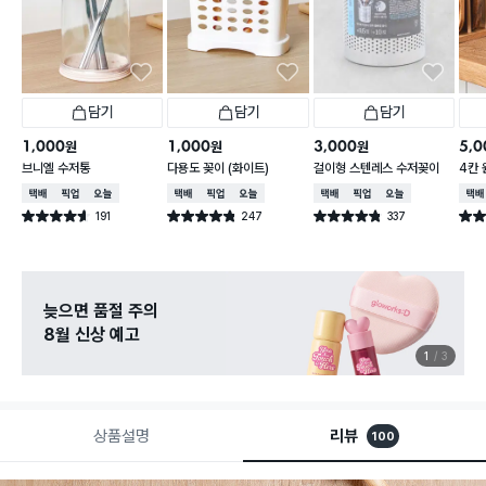
담기
담기
담기
1,000
1,000
3,000
5,0
원
원
원
브니엘 수저통
다용도 꽂이 (화이트)
걸이형 스텐레스 수저꽂이
4칸 
택배배송
매장픽업
오늘배송
택배배송
매장픽업
오늘배송
택배배송
매장픽업
오늘배송
택배
191
247
337
별점 4.6점
별점 4.8점
별점 4.8점
별점 
건 작성
건 작성
건 작성
늦으면 품절 주의
8월 신상 예고
1
3
상품설명
리뷰
100