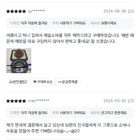
jiy*******
2024-08-18
신고
별점 5점
디자인
아주 마음에 들어요
무게
사용하기 가벼워요
내구성
보통이에요
여름이고 하니 집에서 메밀소바를 자주 해먹으려고 구매하였습니다. 채반 때
문에 채망을 따로 구입하지 않아서 편하고 좋네요! 잘 쓰겠습니다.
👍완전꿀팁
2
💗구매욕상승
👀궁금증해결
man*******
2025-05-10
신고
별점 5점
디자인
아주 마음에 들어요
무게
사용하기 가벼워요
내구성
견고하고 튼튼해요
제가 한국에 결혼해서 살고 있는데 남편의 친구들에게 이 그릇으로 소바나
우동을 만들어 주면 기뻐합니다(◍•ᴗ•◍)♡