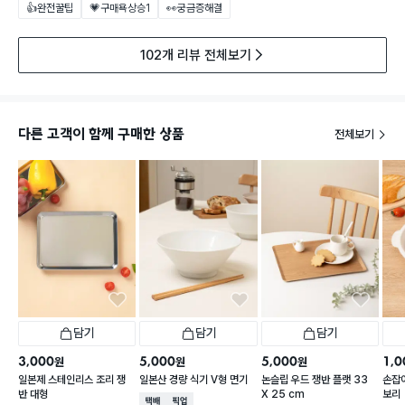
👍완전꿀팁
💗구매욕상승
1
👀궁금증해결
102개 리뷰 전체보기
다른 고객이 함께 구매한 상품
전체보기
담기
담기
담기
3,000
5,000
5,000
1,0
원
원
원
일본제 스테인리스 조리 쟁
일본산 경량 식기 V형 면기
논슬립 우드 쟁반 플랫 33
손잡이
반 대형
X 25 cm
보리
택배배송
매장픽업