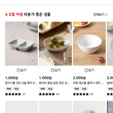
물빠짐도있어서 좋구요
4.5점 이상
리뷰가 좋은 상품
전체보기
말이부분은 조금 벌어져서 아쉬울 것 같긴한데
김밥말이도 활용해보면 좋겠다 생각이 들어요
담기
담기
담기
1,000
1,000
2,000
3,0
원
원
원
한식기풍 2칸 나눔 종지 9 c
화이트 꽃잎 금장 라인 양각
무광 파스텔 줄무늬 양각 대
본차
m
종지 10 cm
접 13 cm
접시 
택배배송
매장픽업
택배배송
매장픽업
택배배송
매장픽업
택배
27
25
23
별점 5.0점
별점 5.0점
별점 5.0점
별점 
건 작성
건 작성
건 작성