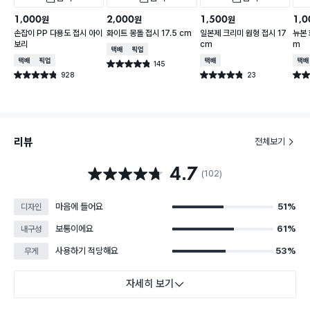
1,000
2,000
1,500
1,0
원
원
원
손잡이 PP 다용도 접시 아이
화이트 몽돌 접시 17.5 cm
일본제 크리미 원형 접시 17
뉴본 
보리
cm
m
택배배송
매장픽업
택배배송
매장픽업
택배배송
택배
145
별점 4.8점
건 작성
928
23
별점 4.8점
별점 4.8점
별점 
건 작성
건 작성
리뷰
전체보기
4.7
별점 4.7점
(102)
마음에 들어요
51%
디자인
보통이에요
61%
내구성
사용하기 적당해요
53%
무게
자세히 보기