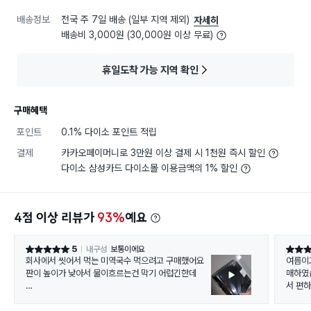
배송정보
전국 주 7일 배송 (일부 지역 제외)
자세히
배송비 3,000원 (30,000원 이상 무료)
휴일도착 가능 지역 확인
구매혜택
포인트
0.1% 다이소 포인트 적립
결제
카카오페이머니로 3만원 이상 결제 시 1천원 즉시 할인
다이소 삼성카드 다이소몰 이용금액의 1% 할인
4점 이상 리뷰가
93%
예요
5
내구성
보통이에요
별점 5점
별점 5
회사에서 씻어서 먹는 미역국수 먹으려고 구매했어요
여름이
판이 높이가 낮아서 물이흐르는건 막기 어럽긴한데
매하였
서 편하
국수팩에는 깊이가있어 면이 안보이는데 원하는만큼
국수잡아서 소스에 뭍혀먹을 수 있어서 좋네용