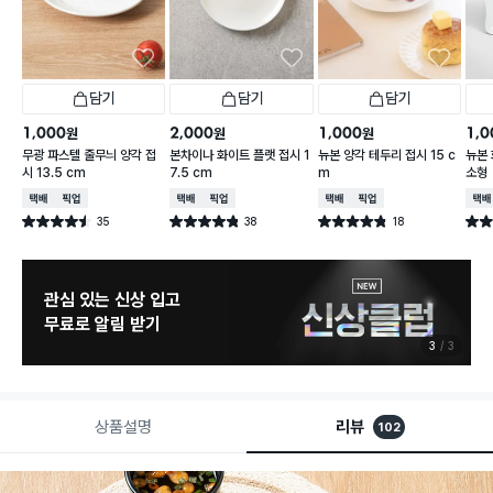
담기
담기
담기
1,000
2,000
1,000
1,0
원
원
원
무광 파스텔 줄무늬 양각 접
본차이나 화이트 플랫 접시 1
뉴본 양각 테두리 접시 15 c
뉴본 
시 13.5 cm
7.5 cm
m
소형
택배배송
매장픽업
택배배송
매장픽업
택배배송
매장픽업
택배
35
38
18
별점 4.5점
별점 4.8점
별점 4.8점
별점 
건 작성
건 작성
건 작성
관심 있는 신상 입고
무료로 알림 받기
3
3
상품설명
리뷰
102