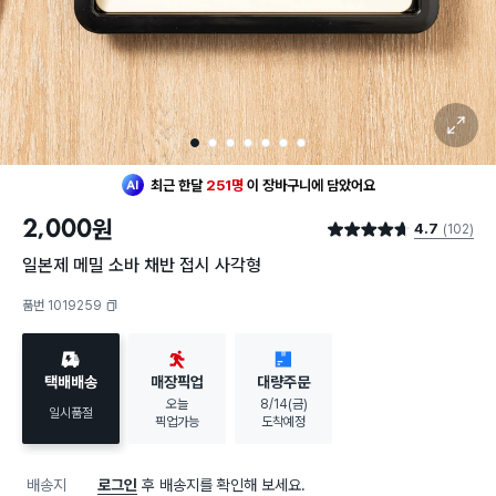
확대 보기
1
2
3
4
5
6
7
최근 한달
251명
이
장바구니에 담았어요
20대 여성
이 가장 많이
찜했어요
2,000
원
4.7
(102)
최근 한달
251명
이
장바구니에 담았어요
별점 4.7점
20대 여성
이 가장 많이
찜했어요
일본제 메밀 소바 채반 접시 사각형
품번 1019259
복사하기
택배배송
매장픽업
대량주문
오늘
8/14(금)
일시품절
픽업가능
도착예정
배송지
로그인
후 배송지를 확인해 보세요.