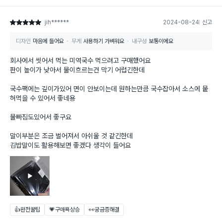
jih******
2024-08-24
신고
별점 5점
디자인
마음에 들어요
무게
사용하기 가벼워요
내구성
보통이에요
회사에서 씻어서 먹는 미역국수 먹으려고 구매했어요
판이 높이가 낮아서 물이흐르는건 막기 어럽긴한데
국수팩에는 깊이가있어 면이 안보이는데 원하는만큼 국수잡아서 소스에 뭍
혀먹을 수 있어서 좋네용
물빠짐도있어서 좋구요
말이부분은 조금 벌어져서 아쉬울 것 같긴한데
김밥말이도 활용해보면 좋겠다 생각이 들어요
👍완전꿀팁
💗구매욕상승
👀궁금증해결