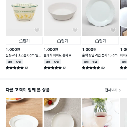
담기
담기
담기
1,000
1,000
1,000
1,0
원
원
원
잔꽃무늬 소스볼 6cm 옐로
클래식 화이트 종지 A
순백 꽃잎 라인 접시 15 cm
화이트
우
택배배송
매장픽업
택배배송
매장픽업
택배배송
매장픽업
택배
55
54
52
별점 4.9점
별점 4.9점
별점 4.9점
별점 
건 작성
건 작성
건 작성
다른 고객이 함께 본 상품
전체보기