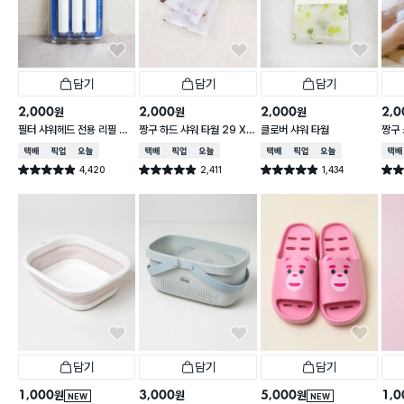
담기
담기
담기
2,000
2,000
2,000
2,0
원
원
원
필터 샤워헤드 전용 리필 필
짱구 하드 샤워 타월 29 X
클로버 샤워 타월
짱구 
터 3개입
95 cm
X 9
택배배송
매장픽업
오늘배송
택배배송
매장픽업
오늘배송
택배배송
매장픽업
오늘배송
택배
4,420
2,411
1,434
별점 4.9점
별점 4.9점
별점 4.9점
별점 
건 작성
건 작성
건 작성
담기
담기
담기
1,000
3,000
5,000
1,0
원
원
원
NEW
NEW