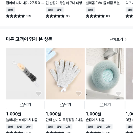
접이식 사각 대야 27.5 X 2
긴 손잡이 욕실 바구니 대형
벨리곰 EVA 물 빠짐 욕실화
디즈
3 cm
260~280 mm
컵
택배배송
택배배송
매장픽업
택배배송
택배
109
96
88
별점 4.9점
별점 4.9점
별점 4.9점
별점 
건 작성
건 작성
건 작성
다른 고객이 함께 본 상품
전체보기
담기
담기
담기
1,000
1,000
1,000
1,0
원
원
원
늘어나는 꽈배기 샤워볼
단색 손가락 목욕장갑 2매입
손잡이 샤워볼
3단 
택배배송
매장픽업
오늘배송
택배배송
매장픽업
오늘배송
택배배송
매장픽업
오늘배송
택배
152
346
135