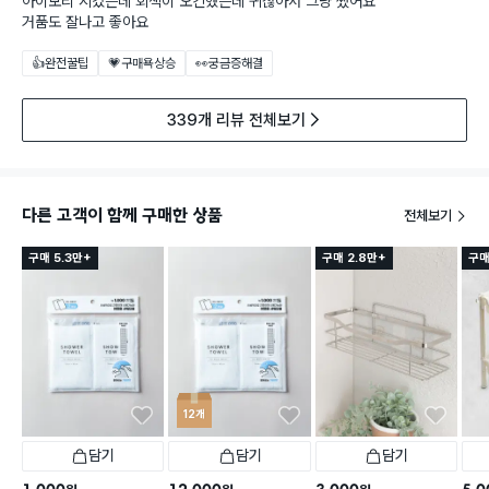
아이보리 시켰는데 회색이 오긴했는데 귀찮아서 그냥 썼어요
거품도 잘나고 좋아요
👍완전꿀팁
💗구매욕상승
👀궁금증해결
339개 리뷰 전체보기
다른 고객이 함께 구매한 상품
전체보기
구매 5.3만+
구매 2.8만+
구매
12개
담기
담기
담기