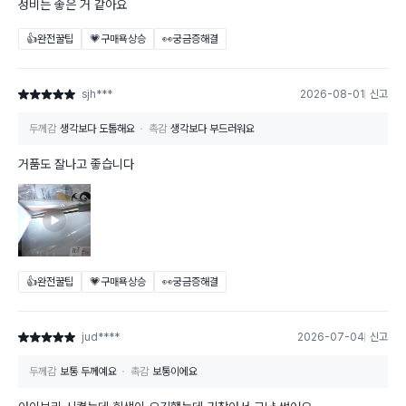
성비는 좋은 거 같아요
👍완전꿀팁
💗구매욕상승
👀궁금증해결
sjh***
2026-08-01
신고
별점 5점
두께감
생각보다 도톰해요
촉감
생각보다 부드러워요
거품도 잘나고 좋습니다
👍완전꿀팁
💗구매욕상승
👀궁금증해결
jud****
2026-07-04
신고
별점 5점
두께감
보통 두께예요
촉감
보통이에요