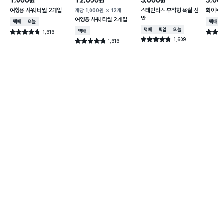
1,000
12,000
3,000
5,0
원
원
원
여행용 샤워 타월 2개입
스테인리스 부착형 욕실 선
화이트
개당
1,000
원
12개
반
여행용 샤워 타월 2개입
택배배송
오늘배송
택배
택배배송
매장픽업
오늘배송
1,616
택배배송
별점 4.8점
별점 
건 작성
1,609
별점 4.8점
1,616
별점 4.8점
건 작성
건 작성