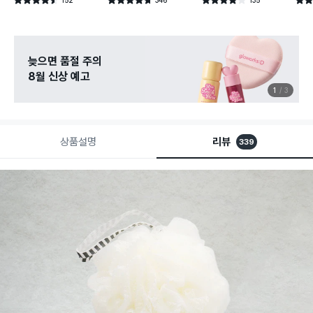
별점 4.5점
별점 4.7점
별점 4.1점
별점 
건 작성
건 작성
건 작성
늦으면 품절 주의
8월 신상 예고
1
3
상품설명
리뷰
339