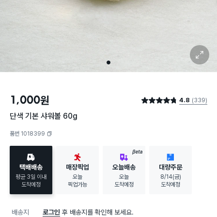
확대 보기
1
1,000
원
4.8
(339)
별점 4.8점
단색 기본 샤워볼 60g
품번 1018399
복사하기
BETA
택배배송
매장픽업
오늘배송
대량주문
평균 3일 이내
오늘
오늘
8/14(금)
도착예정
픽업가능
도착예정
도착예정
배송지
로그인
후 배송지를 확인해 보세요.