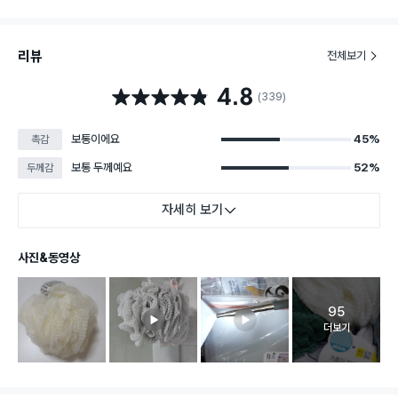
리뷰
전체보기
4.8
별점 4.8점
(339)
보통이에요
45%
촉감
보통 두께예요
52%
두께감
자세히 보기
사진&동영상
95
고객 리뷰 
더보기