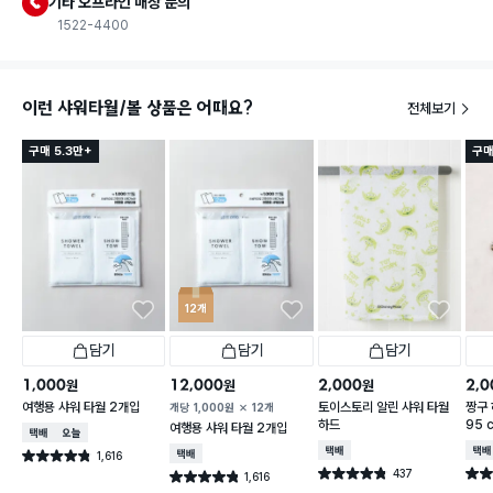
기타 오프라인 매장 문의
1522-4400
이런 샤워타월/볼 상품은 어때요?
전체보기
구매 5.3만+
구매
12개
담기
담기
담기
1,000
12,000
2,000
2,0
원
원
원
여행용 샤워 타월 2개입
토이스토리 알린 샤워 타월
짱구 
개당
1,000
원
12개
하드
95 
여행용 샤워 타월 2개입
택배배송
오늘배송
택배배송
택배
1,616
택배배송
별점 4.8점
건 작성
437
별점 4.8점
별점 
1,616
별점 4.8점
건 작성
건 작성