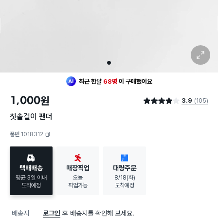
확대 보기
1
최근 한달
68명
이
구매했어요
1,000
원
3.9
(105)
별점 3.9점
칫솔걸이 팬더
품번 1018312
복사하기
택배배송
매장픽업
대량주문
평균 3일 이내
오늘
8/18(화)
도착예정
픽업가능
도착예정
배송지
로그인
후 배송지를 확인해 보세요.