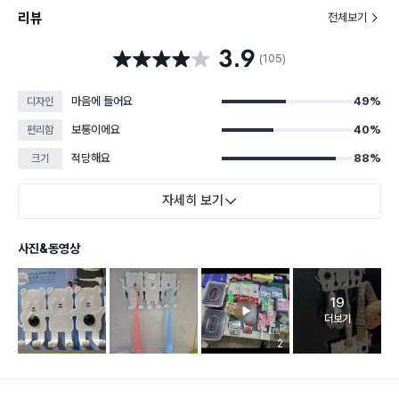
리뷰
전체보기
3.9
별점 3.9점
(105)
마음에 들어요
49%
디자인
보통이에요
40%
편리함
적당해요
88%
크기
자세히 보기
사진&동영상
19
고객 리뷰 
더보기
리뷰 이미지 등록 개수
2