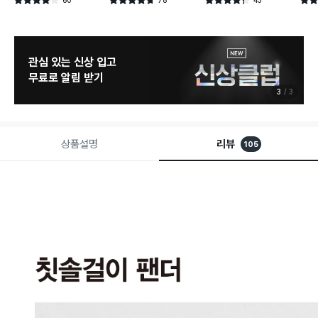
별점 3.9점
별점 4.7점
별점 4.3점
별점 
건 작성
건 작성
건 작성
관심 있는 신상 입고
무료로 알림 받기
3
3
상품설명
리뷰
105