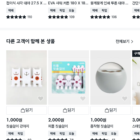
접이식 사각 대야 27.5 X 2
EVA 샤워 커튼 180 X 180
뭉게뭉게 인쇄 투톤 대야 33
간단 
3 cm
cm
cm
형 1
택배배송
택배배송
매장픽업
오늘배송
택배배송
매장픽업
택배
110
109
106
별점 4.9점
별점 4.9점
별점 4.9점
별점 
건 작성
건 작성
건 작성
다른 고객이 함께 본 상품
전체보기
구매
담기
담기
담기
1,000
2,000
1,000
3,0
원
원
원
칫솔걸이 강아지
피플 칫솔걸이
흡착형 칫솔걸이
스테
택배배송
매장픽업
택배배송
매장픽업
오늘배송
택배배송
매장픽업
오늘배송
택배
60
78
43