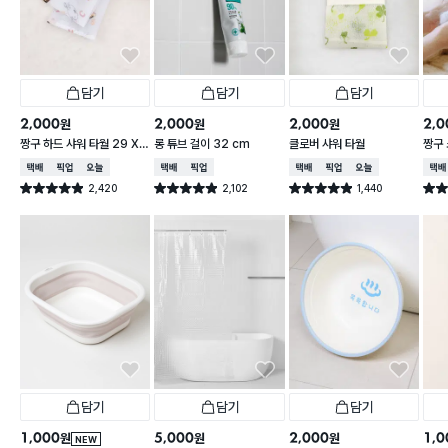
담기
담기
담기
2,000
2,000
2,000
2,0
원
원
원
짱구 하드 샤워 타월 29 X
롱 튜브 걸이 32 cm
클로버 샤워 타월
짱구 
95 cm
X 9
택배배송
매장픽업
오늘배송
택배배송
매장픽업
택배배송
매장픽업
오늘배송
택배
2,420
2,102
1,440
별점 4.9점
별점 4.9점
별점 4.9점
별점 
건 작성
건 작성
건 작성
담기
담기
담기
1,000
5,000
2,000
1,0
원
원
원
NEW