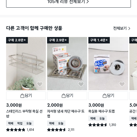
105개 리뷰 전체보기
다른 고객이 함께 구매한 상품
전체보기
구매 2.8만+
구매 2.9만+
구매 1.4만+
구매
담기
담기
담기
3,000
2,000
3,000
5,0
원
원
원
스테인리스 부착형 욕실 선
자석형 냄새 차단 배수구 트
욕실용 배수구 트랩
공간 
반
랩
택배배송
오늘배송
택배
택배배송
매장픽업
오늘배송
택배배송
오늘배송
1,310
별점 4.6점
별점 
건 작성
1,614
2,111
별점 4.8점
별점 4.6점
건 작성
건 작성