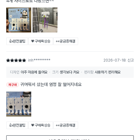
4개 사이즈로도 나왔으면~~
👍완전꿀팁
💗구매욕상승
👀궁금증해결
inh*********
2026-07-18
신고
별점 5점
디자인
아주 마음에 들어요
크기
생각보다 커요
편리함
사용하기 편리해요
귀여워서 샀는데 엄청 잘 떨어지네요
재구매
👍완전꿀팁
💗구매욕상승
👀궁금증해결