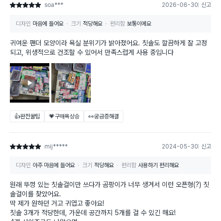
soa***
2026-06-30
신고
별점 5점
디자인
마음에 들어요
크기
적당해요
편리함
보통이에요
귀여운 팬더 모양이라 욕실 분위기가 밝아졌어요. 칫솔도 깔끔하게 잘 고정
되고, 위생적으로 건조할 수 있어서 만족스럽게 사용 중입니다
👍완전꿀팁
💗구매욕상승
👀궁금증해결
mij*****
2024-05-30
신고
별점 5점
디자인
아주 마음에 들어요
크기
적당해요
편리함
사용하기 편리해요
원래 뚜껑 있는 칫솔걸이만 쓰다가 곰팡이가 너무 생겨서 이런 오픈형(?) 칫
솔걸이를 찾았어요.
딱 제가 원하던 거고 귀엽고 좋아요!
칫솔 3개가 적당한데, 가운데 공간까지 5개를 걸 수 있긴 해요!