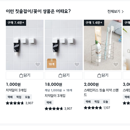
이런 칫솔걸이/꽂이 상품은 어때요?
전체보기
구매 7.4만+
구매 1.4만+
구매
18개
담기
담기
담기
1,000
18,000
2,000
3,0
원
원
원
치약걸이 3개입
스테인리스 칫솔 치약 스탠
스테
개당
1,000
원
18개
드
치약걸이 3개입
택배배송
매장픽업
오늘배송
택배
택배배송
매장픽업
오늘배송
3,907
택배배송
별점 4.7점
별점 
건 작성
1,107
별점 4.8점
3,907
별점 4.7점
건 작성
건 작성