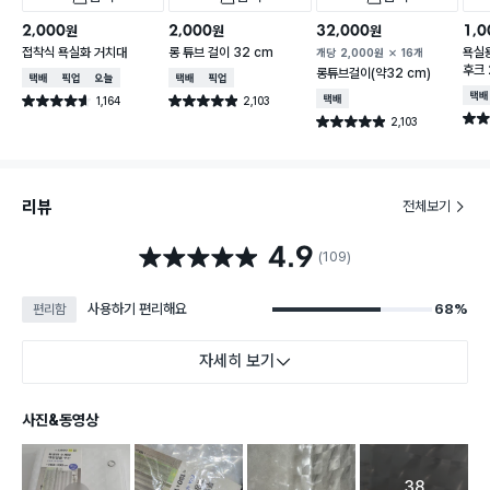
2,000
2,000
32,000
1,0
원
원
원
접착식 욕실화 거치대
롱 튜브 걸이 32 cm
욕실
개당
2,000
원
16개
후크
롱튜브걸이(약32 cm)
택배배송
매장픽업
오늘배송
택배배송
매장픽업
택배
1,164
2,103
택배배송
별점 4.6점
별점 4.9점
건 작성
건 작성
별점 
2,103
별점 4.9점
건 작성
리뷰
전체보기
4.9
별점 4.9점
(109)
사용하기 편리해요
68%
편리함
자세히 보기
사진&동영상
38