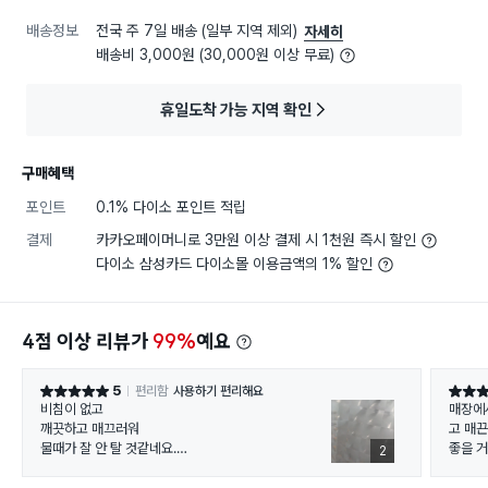
배송정보
전국 주 7일 배송 (일부 지역 제외)
자세히
배송비 3,000원 (30,000원 이상 무료)
휴일도착 가능 지역 확인
구매혜택
포인트
0.1% 다이소 포인트 적립
결제
카카오페이머니로 3만원 이상 결제 시 1천원 즉시 할인
다이소 삼성카드 다이소몰 이용금액의 1% 할인
4점 이상 리뷰가
99%
예요
5
편리함
사용하기 편리해요
별점 5점
별점 4
비침이 없고
매장에
깨끗하고 매끄러워
고 매끈
물때가 잘 안 탈 것같네요.
좋을 거
2
집에 예쁜 물고기 커튼이
판매했
있어서 이중커튼으로 달아봤어요