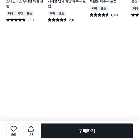
스테인리스 부착형 욕실 선
자석형 냄새 차단 배수구 트
욕실용 배수구 트랩
공간 
반
랩
택배배송
오늘배송
택배
택배배송
매장픽업
오늘배송
택배배송
오늘배송
1,310
별점 4.6점
별점 
건 작성
1,614
2,111
별점 4.8점
별점 4.6점
건 작성
건 작성
구매하기
561
26