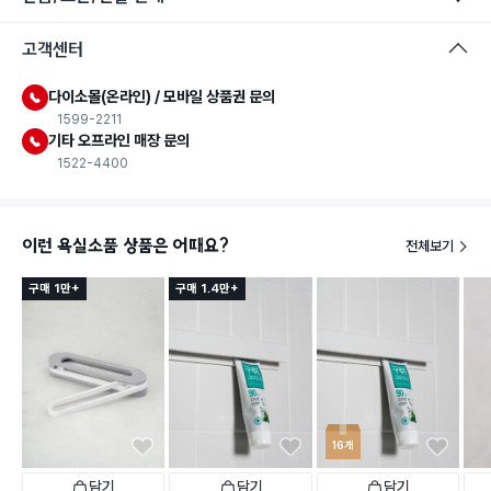
고객센터
다이소몰(온라인) / 모바일 상품권 문의
1599-2211
기타 오프라인 매장 문의
1522-4400
이런 욕실소품 상품은 어때요?
전체보기
구매 1만+
구매 1.4만+
16개
담기
담기
담기