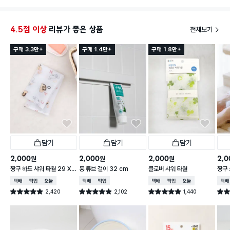
4.5점 이상
리뷰가 좋은 상품
전체보기
구매 3.3만+
구매 1.4만+
구매 1.8만+
담기
담기
담기
2,000
2,000
2,000
2,0
원
원
원
짱구 하드 샤워 타월 29 X
롱 튜브 걸이 32 cm
클로버 샤워 타월
짱구 
95 cm
X 9
택배배송
매장픽업
오늘배송
택배배송
매장픽업
택배배송
매장픽업
오늘배송
택배
2,420
2,102
1,440
별점 4.9점
별점 4.9점
별점 4.9점
별점 
건 작성
건 작성
건 작성