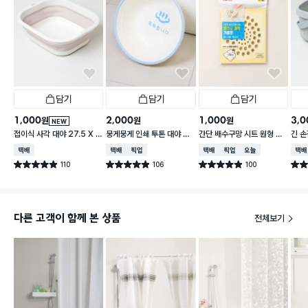
담기
담기
담기
1,000
2,000
1,000
3,0
원
원
원
NEW
접이식 사각 대야 27.5 X 2
뭉게뭉게 인쇄 투톤 대야 33
간단 배수구망 시트 원형 중
긴 손
3 cm
cm
형 15매입
택배배송
택배배송
매장픽업
택배배송
매장픽업
오늘배송
택배
110
106
100
별점 4.9점
별점 4.9점
별점 4.9점
별점 
건 작성
건 작성
건 작성
다른 고객이 함께 본 상품
전체보기