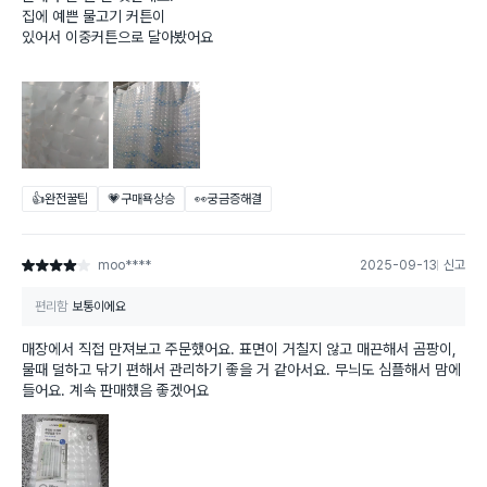
집에 예쁜 물고기 커튼이
있어서 이중커튼으로 달아봤어요
👍완전꿀팁
💗구매욕상승
👀궁금증해결
moo****
2025-09-13
신고
별점 4점
편리함
보통이에요
매장에서 직접 만져보고 주문했어요. 표면이 거칠지 않고 매끈해서 곰팡이,
물때 덜하고 닦기 편해서 관리하기 좋을 거 같아서요. 무늬도 심플해서 맘에
들어요. 계속 판매했음 좋겠어요