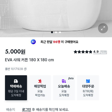
확대 보기
1
2
3
최근 한달
96명
이
구매했어요
30대 여성
이 가장 많이
구매했어요
5,000
원
4.9
(109)
최근 한달
96명
이
구매했어요
별점 4.9점
30대 여성
이 가장 많이
구매했어요
EVA 샤워 커튼 180 X 180 cm
품번 1017928
복사하기
BETA
택배배송
매장픽업
오늘배송
대량주문
평균 3일 이내
오늘
오늘
8/18(화)
도착예정
픽업가능
도착예정
도착예정
배송지
로그인
후 배송지를 확인해 보세요.