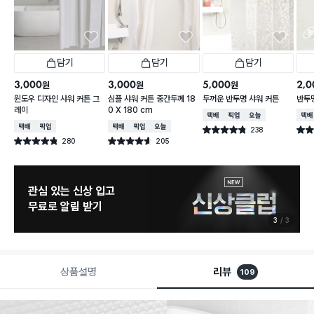
담기
담기
담기
3,000
3,000
5,000
2,0
원
원
원
윈도우 디자인 샤워 커튼 그
심플 샤워 커튼 중간두께 18
두꺼운 반투명 샤워 커튼
반투
레이
0 X 180 cm
택배배송
매장픽업
오늘배송
택배
택배배송
매장픽업
택배배송
매장픽업
오늘배송
238
별점 4.8점
별점 
건 작성
280
205
별점 4.8점
별점 4.6점
건 작성
건 작성
관심 있는 신상 입고
무료로 알림 받기
3
3
상품설명
리뷰
109