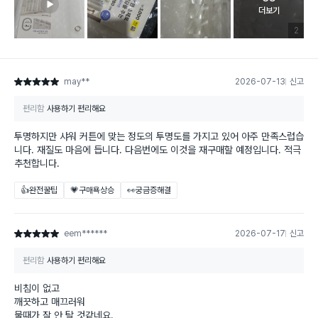
고객 리뷰 
더보기
리뷰 이미
2
may**
2026-07-13
신고
별점 5점
편리함
사용하기 편리해요
투명하지만 샤워 커튼에 맞는 정도의 투명도를 가지고 있어 아주 만족스럽습
니다. 재질도 마음에 듭니다. 다음번에도 이것을 재구매할 예정입니다. 적극
추천합니다.
👍완전꿀팁
💗구매욕상승
👀궁금증해결
eem******
2026-07-17
신고
별점 5점
편리함
사용하기 편리해요
비침이 없고
깨끗하고 매끄러워
물때가 잘 안 탈 것같네요.