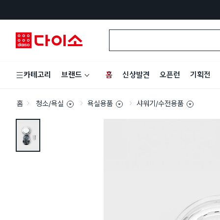
홈
신상발견
오픈런
기획전
카테고리
브랜드
홈
청소/욕실
욕실용품
샤워기/수전용품