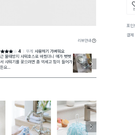
7
포인
결제
리뷰안내
4
무게
사용하기 가벼워요
점 4점
별점 5점
근 물때방지 샤워호스로 바꿨더니 얘가 뻣뻣
원래 붙이려던
서 샤워기를 꽂으려면 좀 억세고 힘이 들어가
못으로 박으려
든요
였습니다. 그
럼 이 샤워홀더가 맥아리없이 떨어져요..
게 걸어서 사
손 써서 잘 달래서 꽂아야만 해요
니다. 흡착이 
은 곳에 두고 편하게 쓰려고 산건데 아주 조
좋아요.
히 모시고 있네요
사 박기 싫어서 흡착식 사봤는데 돈만 버렸다
흑