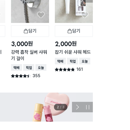
담기
담기
담기
바구니
장바구니
장바구니
장
원
원
원
3,000
2,000
2,000
이
강력 흡착 실버 샤워
잡기 쉬운 샤워 헤드
강력 흡착 샤워기
기 걸이
이
택배배송
매장픽업
오늘배송
택배배송
매장픽업
오늘배송
택배배송
매장픽업
오
161
별점 4.8점
건 작성
355
232
별점 4.4점
별점 4.5점
건 작성
건 작
이벤트
관심 
2
/
3
다
정
음
지
슬
라
이