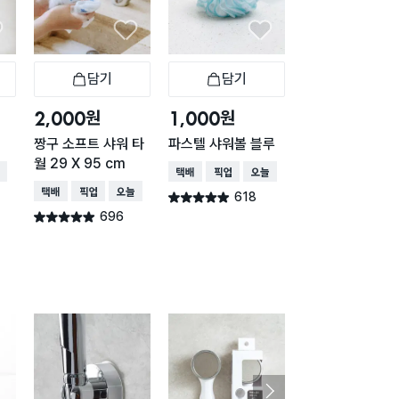
담기
담기
담기
바구니
장바구니
장바구니
장
원
원
원
2,000
1,000
5,000
짱구 소프트 샤워 타
파스텔 샤워볼 블루
비타민 샤워 필터 
월 29 X 95 cm
몬)
배송
택배배송
매장픽업
오늘배송
택배배송
매장픽업
오늘배송
택배배송
매장픽업
오
618
별점 4.9점
건 작성
696
477
별점 4.9점
별점 4.9점
건 작성
건 작