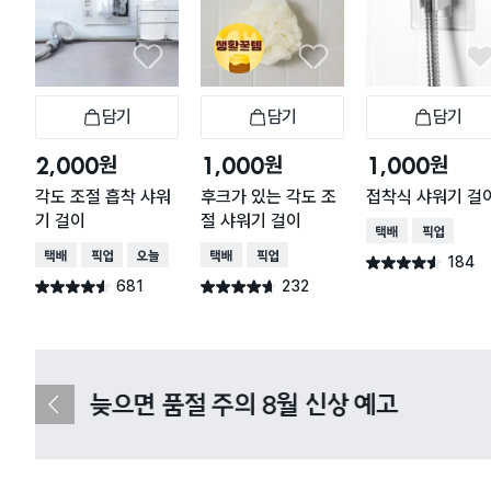
담기
담기
담기
장바구니
장바구니
장
원
원
원
2,000
1,000
1,000
각도 조절 흡착 샤워
후크가 있는 각도 조
접착식 샤워기 걸
기 걸이
절 샤워기 걸이
택배배송
매장픽업
택배배송
매장픽업
오늘배송
택배배송
매장픽업
184
별점 4.5점
건 작성
681
232
별점 4.5점
별점 4.6점
건 작성
건 작성
다이소X카카오페이 8월 결제 혜택 
이
전
슬
라
이