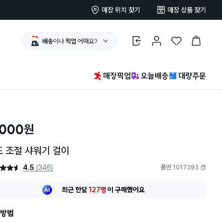
매장 위치 찾기
매장 상품 찾기
배송
이나
픽업
어때요?
로그인
마이페이지
찜 한 상품
장바구니
매장픽업
오늘배송
대량주문
,000
원
 조절 샤워기 걸이
4.5
(346)
품번 1017393
4.5점
복사하기
최근 한달
127명
이
구매했어요
20대 여성
이 가장 많이
구매했어요
최근 한달
127명
이
구매했어요
방법
20대 여성
이 가장 많이
구매했어요