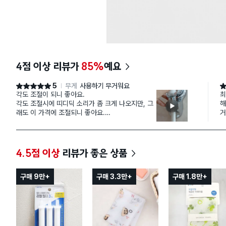
4점 이상 리뷰가
85%
예요
5
무게
사용하기 무거워요
별점 5점
별
각도 조절이 되니 좋아요.
최
각도 조절시에 띠디딕 소리가 좀 크게 나오지만, 그
해
래도 이 가격에 조절되니 좋아요.
거
다만 튼튼해 보이지는 않아요. 1년정도는 버텨주길~
그
양
낮
심
4.5점 이상
리뷰가 좋은 상품
나
흑
구매 9만+
구매 3.3만+
구매 1.8만+