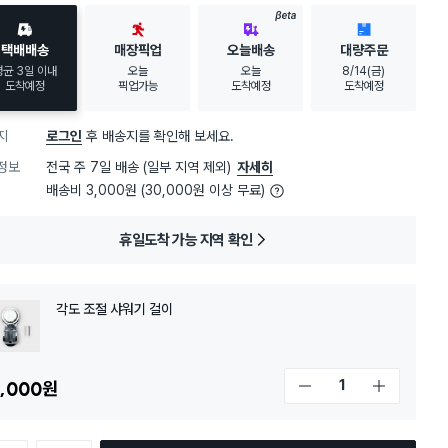
BETA
택배배송
매장픽업
오늘배송
대량주문
평균 3일 이내
오늘
오늘
8/14(금)
도착예정
픽업가능
도착예정
도착예정
지
로그인
후 배송지를 확인해 보세요.
정보
전국 주 7일 배송 (일부 지역 제외)
자세히
배송비 3,000원 (30,000원 이상 무료)
휴일도착 가능 지역 확인
각도 조절 샤워기 걸이
,000
원
개수 감소
개수 증가