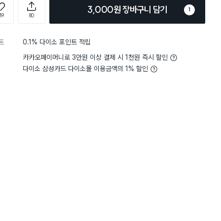
3,000원 장바구니 담기
1
39
80
트
0.1% 다이소 포인트 적립
카카오페이머니로 3만원 이상 결제 시 1천원 즉시 할인
다이소 삼성카드 다이소몰 이용금액의 1% 할인
5
무게
사용하기 가벼워요
4
무게
사
별점 4점
 위치가 매끈한 타일이 아니라서
화장실타일에 부착 잘 되고
 했는데 안되서 옆의 타일벽에 붙
수 있어서 좋아요. 굳이 나
래서 어쩔수없이 샤워기를 삐딱하
도 조절로 되니 샤워기 사용
용해도 떨어지지 않고 잘 붙어있습
로 나사는 안쪽에 숨겨져 
강하네요. 각도 조절도 잘 되어서