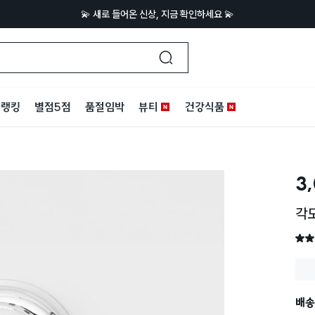
💫 새로 들어온 신상, 지금 확인하세요 💫
랭킹
별점5점
품절임박
뷰티
건강식품
3
각도
별점 
배송