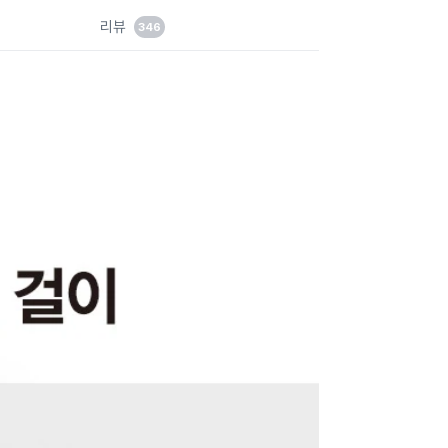
드
리뷰
346