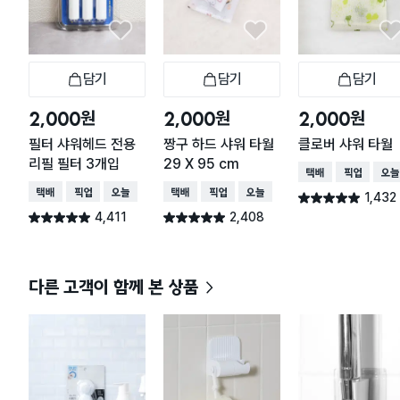
담기
담기
담기
장바구니
장바구니
장
원
원
원
2,000
2,000
2,000
필터 샤워헤드 전용
짱구 하드 샤워 타월
클로버 샤워 타월
리필 필터 3개입
29 X 95 cm
택배배송
매장픽업
오늘
택배배송
매장픽업
오늘배송
택배배송
매장픽업
오늘배송
1,432
별점 4.9점
건 작성
4,411
2,408
별점 4.9점
별점 4.9점
건 작성
건 작성
다른 고객이 함께 본 상품